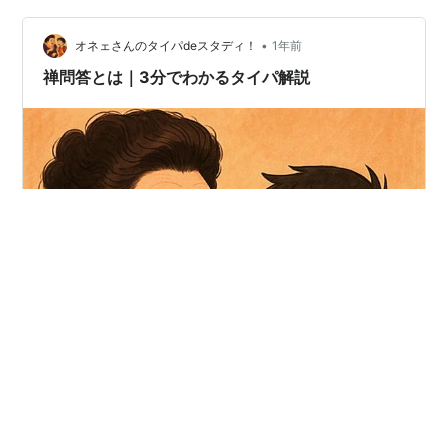
際のIT（情報技術）の進展にともなう『仮想現実』の概
•
念を元に作られたストーリーであるが、宗教・・・中で
オネェさんのタイパdeスタディ！
1年前
も『禅』は『本来の自己』などと言って、現在の自己が
禅問答とは｜3分でわかるタイパ解説
真実の自己では無い…如く言い放す、…