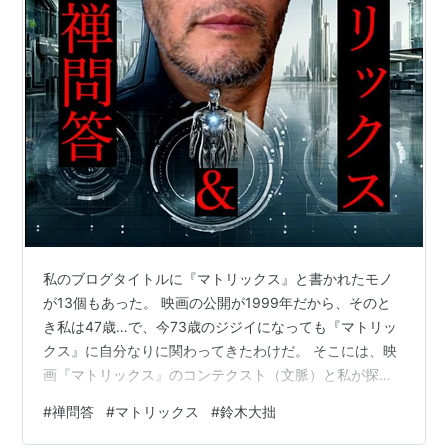
私のブログタイトルに『マトリックス』と書かれたモノ
が13個もあった。 映画の公開が1999年だから、そのと
き私は47歳…で、今73歳のジジイになっても『マトリッ
クス』に自分なりに関わってきたわけだ。 そこには、映
画『マトリックス』のコンテクスト（文脈）と私が探究
する禅のコンテクストの何かが非常に似ていながら、何
#
禅問答
#
マトリックス
#
鈴木大拙
かが全く違うような気がして・・・いたから、ここまで
関わって来たのだと思う。 映画『マトリックス』は、実