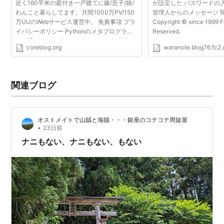
近く160平米の庭付き一戸建てに嫁/息子/娘/
が設定した パスワードの
わんこと暮らしてます。月間1000万PV/150
管理人からのメッセージ 
万UUのWebサービス運営中。 免責事項 プラ
Copyright © since 1999 FC
イバシーポリシー Pythonのメタプログラミ
Reserved.
ング手法の一つ「メタクラス」は，初心者に
coreblog.org
waranote.blog76.fc2
とっては「なんか強そう/経験値たくさんもら
えそう」なアイテムの...
関連ブログ
オストメイトで山賊と海賊・・・銀座のコテコテ周旋屋
•
23日前
ナニもない、ナニもない、もない