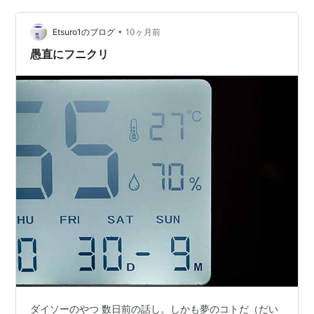
屋の主人は知らず知らずのうちに禅僧に教えを授けてい
たと言えます。実際、日本の宝くじの収益の約40％は福
•
Etsuro1のブログ
10ヶ月前
祉事業に充てられています。これは、賞…
愚直にフニクリ
ダイソーのやつ 数日前の話し。しかも夢のコトだ（だい