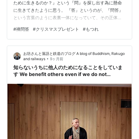
ために生きるのか？』という『問』を探し出す為に懸命
に生きてきたように思う。 『答』というのが、『問答』
という言葉のように表裏一体になっていて、その正体が
『郷理・さとり』であることは、直感的にウッスラと解
#
禅問答
#
クリスマスプレゼント
#
もつれ
っていても、そこに至る『問』が何なのか私には解らな
かったし、まして『問答』というものが、『重ね合わ
せ・もつれ』現象の関係にある…とは想像もしていなか
お坊さんと落語と鉄道のブログ A blog of Buddhism, Rakugo
ったその昔、実際には『問』があまりにも巨大過ぎて、
•
and railways
9ヶ月前
自分の視界から完全にはみ出し、まったく観えていなか
知らないうちに他人のためになることをしていま
った・・・というべきであろう。 巨大な『問』が、…
す We benefit others even if we do not
recognize it