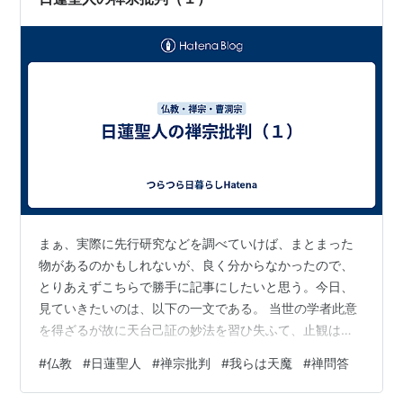
ると、健康食品やマルチまがいの栄養食品なんざ…
まぁ、実際に先行研究などを調べていけば、まとまった
物があるのかもしれないが、良く分からなかったので、
とりあえずこちらで勝手に記事にしたいと思う。今日、
見ていきたいのは、以下の一文である。 当世の学者此意
を得ざるが故に天台己証の妙法を習ひ失ふて、止観は法
華経に勝り、禅宗は止観に勝りたりと思ひて、法華経を
#
仏教
#
日蓮聖人
#
禅宗批判
#
我らは天魔
#
禅問答
捨てゝ止観に付き、止観を捨てゝ禅宗に付くなり。禅宗
の一門云く、松に藤懸る、松枯れ藤枯れて後如何。上ら