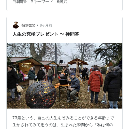
#
禅問答
#
キーワード
#
鍵穴
なり研究所 所長認定） 前置きが少し大袈裟になってしま
ったが、 ようするに『？』が、ある日『鍵穴』のように
観えてきた・・・というだけの話。 私の老師に弟子にな
•
ってからの禅修行というのは、禅の公案（禅問答）を念
拈華微笑
8ヶ月前
提（ねんてい〜考えずに考えること）一筋になったが、
人生の究極プレゼント 〜 禅問答
問：仏とは？ 答：庭前の大樹（？？？） ・…
73歳という、自己の人生を省みることができる年齢まで
生かされてみて思うのは、生まれた瞬間から『私は何の