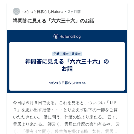
ずして一枝なむど云へる天魔の語を深く信ずる故なり。
•
『立正観鈔（法華止観同異決）』文永11年（1274）、写
つらつら日暮らしHatena
2ヶ月前
本のみ伝わる 引用文の最初に出ている「此の意」という
禅問答に見える「六六三十六」のお話
のは、「妙法」の二字の内容についてであ…
今日は６月６日である。これを見ると、ついつい「ＵＦ
Ｏ」を思い出す拙僧・・・とりあえず以下の一節をご覧
いただきたい。 僧に問う、什麼の処より来たる。 云く、
雲居より来たる。 師云く、雲居に什麼の言句有るや。 云
く、「僧有りて問う、羚羊角を掛ける時、如何。雲居云