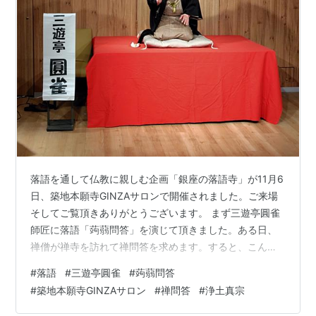
落語を通して仏教に親しむ企画「銀座の落語寺」が11月6
日、築地本願寺GINZAサロンで開催されました。ご来場
そしてご覧頂きありがとうございます。 まず三遊亭圓雀
師匠に落語「蒟蒻問答」を演じて頂きました。ある日、
禅僧が禅寺を訪れて禅問答を求めます。すると、こんに
ゃく屋の主人が大和尚に扮して問答に応じます。主人は
#
落語
#
三遊亭圓雀
#
蒟蒻問答
そのつもりはなかったのですが、禅僧はその身振りを仏
#
築地本願寺GINZAサロン
#
禅問答
#
浄土真宗
教の教えと受け取りました。 その後、私は「気づかない
うちにしていること」について話しました。こんにゃく