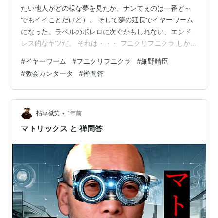
たい他人がどの様な夢を見たか、ナンてぇのは一番ど～
でもイイことだけど）。 そして夢の延長でイヤーワーム
になった。ラベルのボレロに次ぐかもしれない、エンド
レス的なヤツだ。 それは・・・ フニクリフニクラ しか
も細野晴臣さんの、だ（から、よりそうなるのかも）。
#
イヤーワーム
#
フニクリフニクラ
#
細野晴臣
チト調べると、1982年のフィルハーモニーというアルバ
#
教会カンタータ
#
禅問答
ムに入っていたという。ワガハイは知人から借りたLPで
聴いた。 「悦朗！コレ、面白いから聴いてみな。」 貸し
てくれたのは高校で卓球部だったヤツだ。 10代後半から
は、アホみたいにベートーヴェンばかり聴いていたから
•
拈華微笑
1年前
なぁ。たまには違う音楽も聴…
マトリックス と 禅問答