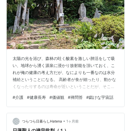
太陽の光を浴び、森林の吐く酸素を激しい肺活をして吸
い、地球から湧く源泉に浸かり放射能を頂いておく、こ
れが俺の健康の考え方だが、なによりも一番なのは水分
補給ということになる。 高齢者が食が細ったり、動かな
くなったりするのは寿命が近いということだが、そこで
教えてあげていることは毎食キャベツだけは食べておき
#
介護
#
健康長寿
#
価値観
#
禅問答
#
戯けな宇宙話
なさいということ。 ９６歳になるお爺さんや、９２歳に
なる婆さんや、身近には元気な高齢者はたくさんいる
が、皆さん共通しているのはキャベツをよく食べている
•
ということだ。 水分補給とともに胃腸や臓器の動きを整
つらつら日暮らしHatena
1ヶ月前
えてくれる。 たくさんの高齢者の介護に携わって来てい
日蓮聖人の禅宗批判（１）