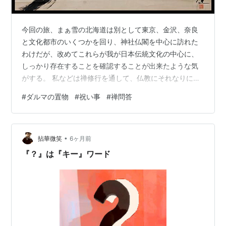
今回の旅、まぁ雪の北海道は別として東京、金沢、奈良
と文化都市のいくつかを回り、神社仏閣を中心に訪れた
わけだが、改めてこれらが我が日本伝統文化の中心に、
しっかり存在することを確認することが出来たような気
がする。 私などは禅修行を通して、仏教にそれなりに関
わって来たから仏像などに関する興味も尽きないが、
#
ダルマの置物
#
祝い事
#
禅問答
『自分は無宗教です』と言っているような人は、観光と
して訪れる神社仏閣に対して、どんな思いを抱いて観て
いるのだろうか・・・と思う。 修学旅行中の学生グルー
•
プをいくつも見かけたが、自分の修学旅行を振り返って
拈華微笑
6ヶ月前
も寺や仏像には何の感慨もなく、ほとんど記憶にも残っ
『？』は『キー』ワード
ていなかった事を思うと、今こうして時空を超えた眼…