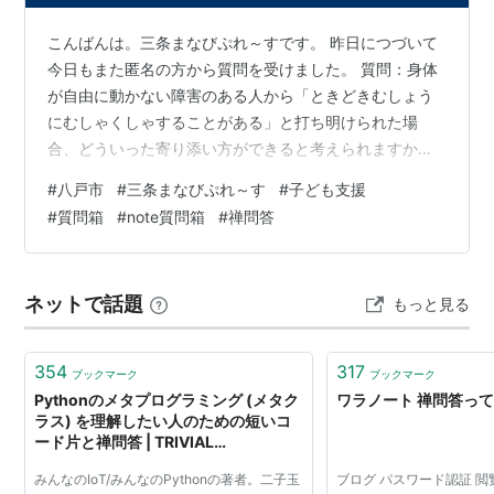
こんばんは。三条まなびぷれ～すです。 昨日につづいて
今日もまた匿名の方から質問を受けました。 質問：身体
が自由に動かない障害のある人から「ときどきむしょう
にむしゃくしゃすることがある」と打ち明けられた場
合、どういった寄り添い方ができると考えられますか？
禅問答みたいです。 昨日の質問とはまったく関連がな
#
八戸市
#
三条まなびぷれ～す
#
子ども支援
く、たまたま届いた質問でしょうか。どうして、私に質
#
質問箱
#
note質問箱
#
禅問答
問しようと思ったのでしょうか。無視はできないので、
今回限りで回答しました。これ以上は私には応えられる
自信がありませんので、質問箱はこれにて閉鎖しようか
ネットで話題
もっと見る
と思います。 ご質問ありがとうございます。身体が自由
に動かないのは障害のある人だけではないと思い…
354
317
ブックマーク
ブックマーク
Pythonのメタプログラミング (メタク
ワラノート 禅問答っ
ラス) を理解したい人のための短いコ
ード片と禅問答 | TRIVIAL
TECHNOLOGIES 4 @ats のイクメン
みんなのIoT/みんなのPythonの著者。二子玉
ブログ パスワード認証 
日記