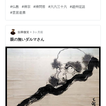
く、六六三十六」と。 師云く、雲居師兄、猶お在り。 僧
#
仏教
#
禅宗
#
禅問答
#
六六三十六
#
趙州従諗
却た問う、未審、和尚の尊意如何。 師云く、九九八十
#
雲居道膺
一。 『古尊宿語録』巻14「趙州真際禅師語録之余」 趙州
従諗禅師の問答である。趙州は或る時、僧に向かって
「どこから来た」と尋ねた。僧は「雲居（道膺）のとこ
ろから来ました」と答えている。そこで、趙州は「雲居
•
拈華微笑
3ヶ月前
では、どのような言葉を聞いたのだ」…
眼の無いダルマさん