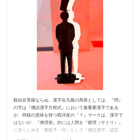
観自在菩薩ならぬ、漢字在凡薩の馬骨としては、『問』
の字は『佛語漢字方程式』において最重要漢字である
が、同様の意味を持つ西洋産の『？』マークは、漢字で
はないが、『佛理覚』的には人間を『郷理（サトリ）』
に至らしめる『素龍子・印』として『佛語漢字』認定済
の『観字』の位を特別に授けることにした。（東洋自分