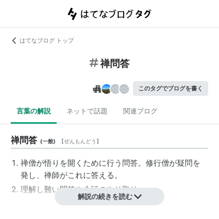
はてなブログ トップ
禅問答
このタグでブログを書く
言葉の解説
ネットで話題
関連ブログ
禅問答
(
一般
)
【
ぜんもんどう
】
禅僧が悟りを開くために行う問答。修行僧が疑問を
発し、禅師がこれに答える。
理解し難い問答や会話のやり取り。
解説の続きを読む