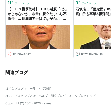
112
92
ブックマーク
ブックマーク
【ＴＢＳ横暴取材】 ＴＢＳ社長「ばっ
石坂浩二『鑑定団』B
かじゃないか。非常に腹立たしいし不
真由子も卒業&福澤朗
愉快」… 福澤朗アナは涙ながらに「こ
のザマです。恥ずかしい」と謝罪 : 痛
いニュース(ﾉ∀`)
itainews.com
news.mynavi.jp
関連ブログ
はてなブログ
>
一般
>
福澤朗
はてなブログ タグとは
ヘルプ
開発ブログ
はてなブログトップ
Copyright (C) 2001-
2026
Hatena.