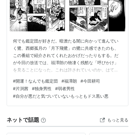
高校生クイズ
ズームイン!!朝!
!
2005年6月30日を以て
日本テレビ
を退社。
テレビ番組制作会社「
イースト
」の関連会社「
イースト
何でも鑑定団が好きだ。暗澹たる闇に向かって進んでい
プロダクション
」に所属している。
く鷺、西郷孤月の「月下飛鷺」の鷺に共感できたのも、
フリーとしてこれまでの司会業を続ける一方、番組制作
この番組で紹介されてくれたおかげだったりもする。だ
にも関わる予定。
が今回の放送では、福澤朗の物凄く残酷な「呼びかけ」
を見ることになった。これは許されていいのか。はてな
現在
*1
の担当番組
ーの弱者男性達よ。月曜日のたわわとかに盛り上がるフ
#
開運！なんでも鑑定団
#
福澤朗
#
今田耕司
ェミニストやツイフェミのように、センサーしっかり機
日本テレビ「エンタの神様」
#
片渕茜
#
独身男性
#
弱者男性
能させていこうや。話題にもなってないが、何が起きた
#
自分が悪だと気づいていないもっともドス黒い悪
日本テレビ「[[真相報道バンキシャ！]]」
か、説明する。40代後半の依頼人、宝石収集が趣味で、
父親とその趣味を共有している。家宝である宝石を売る
か売らないかで、父と話し合いになっている。それで
*1
:
2009年6月時点
ネットで話題
もっと見る
「鑑定団で価値をはっきりさせたいんです」という依
頼…