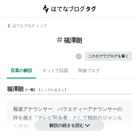
はてなブログ トップ
福澤朗
このタグでブログを書く
言葉の解説
ネットで話題
関連ブログ
福澤朗
(
一般
)
【
ふくざわあきら
】
報道アナウンサー、バラエティーアナウンサーの
枠を越え「テレビ司会者」として独自のジャンル
解説の続きを読む
を構築していく。