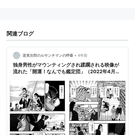
事を目標としている、タレント。
エピソード
一昔前「ファイヤー！！」とか「
ジャストミート
！」と
関連ブログ
か言っていた、元
日本テレビ
所属のアナウンサー。
早稲田大学
第一文学部在学中、役者を目指していて卒業
するのに6年かかった。同期卒業には
フジテレビ
の
青嶋
•
逆寅次郎のルサンチマンの呼吸
4年前
達也
アナウンサーがいて、
フジテレビ
も受験していた。
独身男性がマウンティングされ蹂躙される映像が
流れた「開運！なんでも鑑定団」（2022年4月26
全日本プロレス
の実況中継でブレイク。その後、
福留功
日放送）
男
アナウンサーに代わり「
アメリカ横断ウルトラクイ
ズ
」の司会でより脚光を集めた。
日本テレビ
在籍時の主な担当番組
全日本プロレス中継
とんねるずの生でダラダラいかせて!!
アメリカ横断ウルトラクイズ