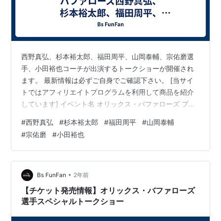
西野真弘、杉本裕太郎、福田周平、山岡泰輔、宗佑磨選
手、小田裕也コーチが出演するトークショーが開催され
ます。 最新情報は必ずご自身でご確認下さい。 [当サイ
トではアフィリエイトプログラムを利用して商品を紹介
しています] イベント名 オリックス・バファローズ プレ
ミアムトークショー 日時 2024年12月21日（土）17:00～
#
西野真弘
#
杉本裕太郎
#
福田周平
#
山岡泰輔
会場 ホテルニューオータニ（東京都千代田区紀尾井町4-
#
宗佑磨
#
小田裕也
1） 出演者 西野真弘、杉本裕太郎、福田周平、山岡泰
輔、宗佑磨 小田 裕也コーチ チケット 大人 12,000円 子
ども 5,000円 発売情報 ニューオータニクラブ会員 2024
年11月20日（水）10:00～ 一般…
•
Bs FunFan
2年前
【チケット発売情報】オリックス・バファローズ
選手スペシャルトークショー