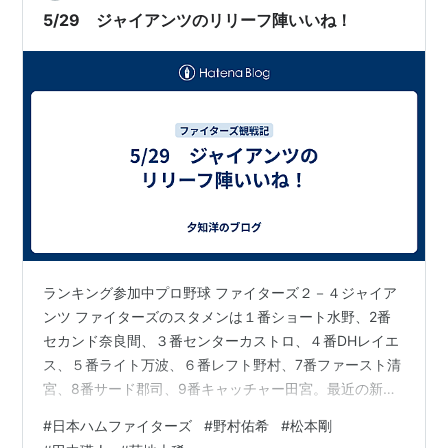
youtube.com 盤石の継投と泉口選手の走者一掃タイムリ
5/29 ジャイアンツのリリーフ陣いいね！
ー 松本剛選手の猛打賞に続き…
ランキング参加中プロ野球 ファイターズ２－４ジャイア
ンツ ファイターズのスタメンは１番ショート水野、2番
セカンド奈良間、３番センターカストロ、４番DHレイエ
ス、５番ライト万波、６番レフト野村、7番ファースト清
宮、8番サード郡司、9番キャッチャー田宮。最近の新庄
監督は何だそれというようなスタメンは組まない。てい
#
日本ハムファイターズ
#
野村佑希
#
松本剛
うか、打順はともかく開幕からこんな感じのスタメンで