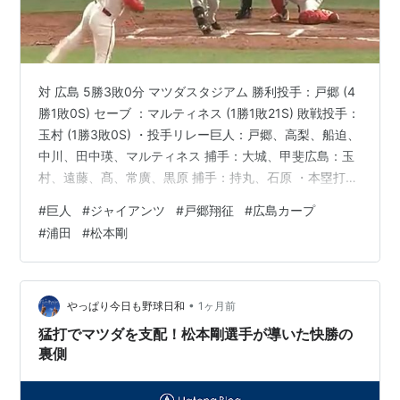
対 広島 5勝3敗0分 マツダスタジアム 勝利投手：戸郷 (4
勝1敗0S) セーブ ：マルティネス (1勝1敗21S) 敗戦投手：
玉村 (1勝3敗0S) ・投手リレー巨人：戸郷、高梨、船迫、
中川、田中瑛、マルティネス 捕手：大城、甲斐広島：玉
村、遠藤、髙、常廣、黒原 捕手：持丸、石原 ・本塁打巨
人：広島： テレ朝チャンネル2 にて観戦 解説：長野久
#
巨人
#
ジャイアンツ
#
戸郷翔征
#
広島カープ
義、三浦大輔 実況：武隈光希～～～～～～～～～～～～
#
浦田
#
松本剛
～～～～～～～～～～～～～～～～Giants Official
Web(https://www.giants.jp/game/20260623_31021_1/)
～～～～～～～～～～～～～～～～～～…
•
やっぱり今日も野球日和
1ヶ月前
猛打でマツダを支配！松本剛選手が導いた快勝の
裏側