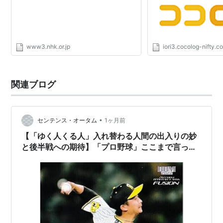
購入
: 1人
クリック
: 8回
この商品を含むブログ (14件) を見る
いずれも絶版により入手困難となっていたが、2007年2
www3.nhk.or.jp
iori3.cocolog-nifty.c
月に「甘い水」上下巻が講談社BOXより復刊されたのを
皮切りに、2007年3月に「すみれの花咲く頃」、2007
関連ブログ
年内に「北京的夏」の復刊が発表されるなど現在松本剛
全作品復刊プロジェクトが講談社により進められてい
る。
•
センテンス・オータム
1ヶ月前
【「ゆく人くる人」入れ替わる人間の出入りの妙
甘い水 上 (講談社BOX)
と後半戦への期待】「プロ野球」ここまで言って
委員会626】メランコリー親父のやきう日誌
作者:
松本剛
出版社/メーカー:
講談社
《2026年7月07日版》
発売日:
2007/02/02
メディア:
単行本
購入
: 1人
クリック
: 23回
この商品を含むブログ (19件) を見る