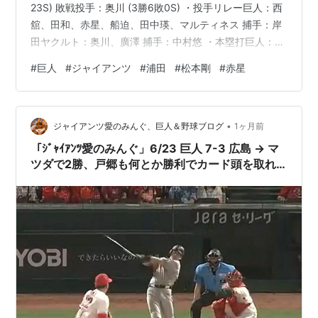
23S) 敗戦投手：奥川 (3勝6敗0S) ・投手リレー巨人：西
舘、田和、赤星、船迫、田中瑛、マルティネス 捕手：岸
田ヤクルト：奥川、廣澤 捕手：中村悠 ・本塁打巨人：ヤ
クルト： 日テレG+ にて観戦 解説：村田真一 実況：大町
#
巨人
#
ジャイアンツ
#
浦田
#
松本剛
#
赤星
怜央～～～～～～～～～～～～～～～～～～～～～～～
～～～～～Giants Official
Web(https://www.giants.jp/game/20260701_3035_1/)
•
～～～～～～～～～～～～～～～～～～～～～～～～～
ジャイアンツ愛のみんぐ、巨人＆野球ブログ
1ヶ月前
～～～ …
「ｼﾞｬｲｱﾝﾂ愛のみんぐ」6/23 巨人 7-3 広島 → マ
ツダで2勝、戸郷も何とか勝利でカード頭を取れ
た