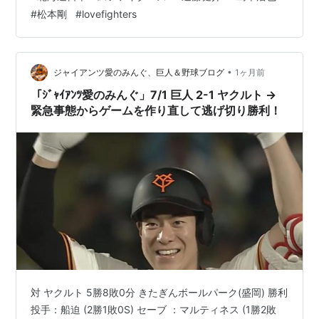
なら、一言『ウザい』。 該当記事を眺めていても、当た
北京的夏 (講談社BOX)
#
松本剛
#
lovefighters
った試しがほとんどない。一体何の根拠に基づいている
作者:
松本剛,ファンキー末吉
のか‥ いや単なる己の妄想のみで僅かな原稿料を稼ぎ出
出版社/メーカー:
講談社
そうとしているのかと思うと、いささか腹も立ってく
発売日:
2007/12/04
メディア:
単行本（ソフトカバー）
る。 ここ数年、ファイターズでいえば淺間大基、今川優
•
ジャイアンツ愛のみんぐ、巨人＆野球ブログ
1ヶ月前
クリック
: 17回
馬、清水優心といった選手の名が毎度のごとく、…
「ｼﾞｬｲｱﾝﾂ愛のみんぐ」7/1 巨人 2-1 ヤクルト →
この商品を含むブログ (8件) を見る
緊急事態からゲームを作り直して逃げ切り勝利！
対 ヤクルト 5勝8敗0分 きたぎんボールパーク(盛岡) 勝利
投手：船迫 (2勝1敗0S) セーブ ：マルティネス (1勝2敗