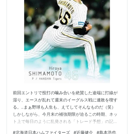
甘い水 下 (講談社BOX)
作者:
松本剛
出版社/メーカー:
講談社
発売日:
2007/02/02
メディア:
単行本
購入
: 1人
クリック
: 17回
この商品を含むブログ (14件) を見る
すみれの花咲く頃 (講談社BOX)
作者:
松本剛
出版社/メーカー:
講談社
前回エントリで投打の噛み合いを絶賛した途端に打線が
発売日:
2007/03/01
湿り、エースが乱れて週末のイーグルス戦に連敗を喫す
メディア:
単行本（ソフトカバー）
る。‥まぁ野球も人生も、えてしてそんなものだ（笑）
購入
: 3人
クリック
: 18回
この商品を含むブログ (22件) を見る
しかしながら、今月末の補強期限が迫るこの時期、ネッ
ト上で毎日のように乱発される「トレード予想」の記事
には辟易とさせられる。先の本田圭佑氏の言葉を借りる
#
北海道日本ハムファイターズ
#
近藤健介
#
島本浩也