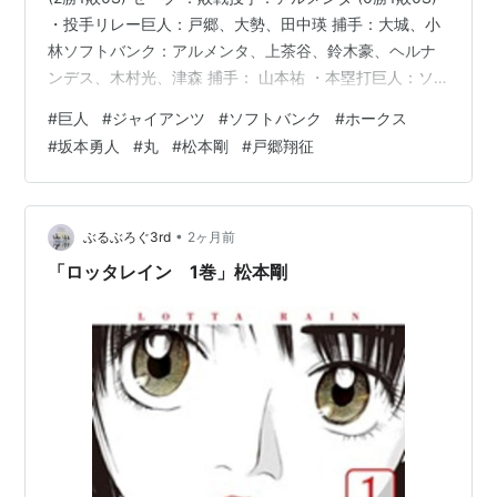
・投手リレー巨人：戸郷、大勢、田中瑛 捕手：大城、小
林ソフトバンク：アルメンタ、上茶谷、鈴木豪、ヘルナ
ンデス、木村光、津森 捕手： 山本祐 ・本塁打巨人：ソ
フトバンク： 日テレG+ にて観戦 解説：工藤公康 実況：
#
巨人
#
ジャイアンツ
#
ソフトバンク
#
ホークス
平川健太郎～～～～～～～～～～～～～～～～～～～～
#
坂本勇人
#
丸
#
松本剛
#
戸郷翔征
～～～～～～～～Giants Official
Web(https://www.giants.jp/game/20260527_8003_1/)
～～～～～～～～～～～～～～～～～～～～～～～～～
～～～ 勝った…
•
ぶるぶろぐ3rd
2ヶ月前
「ロッタレイン 1巻」松本剛