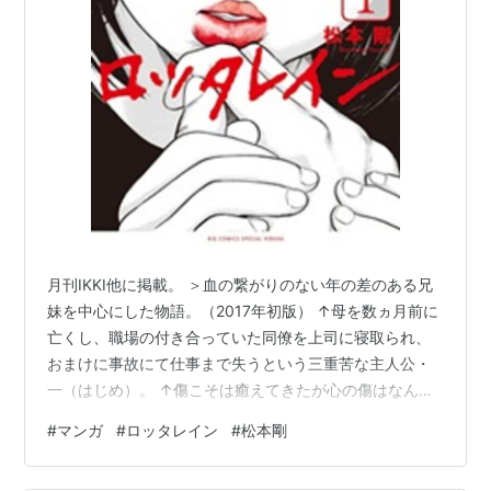
月刊IKKI他に掲載。 ＞血の繋がりのない年の差のある兄
妹を中心にした物語。（2017年初版） ↑母を数ヵ月前に
亡くし、職場の付き合っていた同僚を上司に寝取られ、
おまけに事故にて仕事まで失うという三重苦な主人公・
一（はじめ）。 ↑傷こそは癒えてきたが心の傷はなんち
ゃらな頃、ひとりの美少女がはじめの前に現れた。 ↑そ
#
マンガ
#
ロッタレイン
#
松本剛
の少女はこの意味深な言葉だけを残しその場を去るのだ
が…？ ↑後日、美少女・初穂は14年前に家族を捨て別の