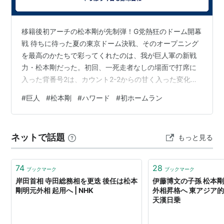
作者:
ファンキー末吉,松本剛
出版社/メーカー:
講談社
発売日:
1993/10
移籍後初アーチの松本剛が先制弾！G党熱狂のドーム開幕
メディア:
コミック
クリック
: 4回
戦 待ちに待った夏の東京ドーム決戦、そのオープニング
この商品を含むブログ (3件) を見る
を最高のかたちで彩ってくれたのは、我が巨人軍の新戦
力・松本剛だった。初回、一死走者なしの場面で打席に
入った背番号2は、カウント2-2からの甘く入った変化球
甘い水 (上)
を完璧に捉えた。打った瞬間それと分かる打球は、熱狂
#
巨人
#
松本剛
#
ハワード
#
初ホームラン
作者:
松本剛
のレフトスタンドへと突き刺さる移籍後第1号の先制ホー
出版社/メーカー:
講談社
ムラン！この一発でドーム全体のボルテージは一気に最
発売日:
2003/01
メディア:
コミック
高潮へと達し、G党の応援歌が地鳴りのように響き渡っ
ネットで話題
購入
: 2人
クリック
: 15回
もっと見る
た。移籍してきてすぐにチームの勝利に直結する仕事を
この商品を含むブログ (12件) を見る
やってのける姿に、鳥肌が立つほどの感動を覚えたファ
ンも多いはずだ。さらに打線はこれで勢いに…
74
28
ブックマーク
ブックマーク
甘い水 (下)
岸田首相 寺田総務相を更迭 後任は松本
伊藤博文の子孫 松本
剛明元外相 起用へ | NHK
外相昇格へ 東アジア的
作者:
松本剛
天漢日乗
出版社/メーカー:
講談社
発売日:
2003/06
メディア:
コミック