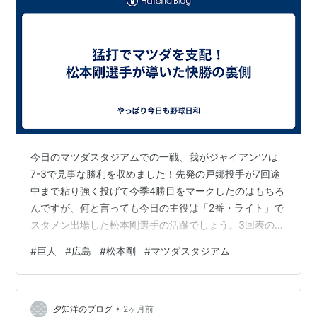
今日のマツダスタジアムでの一戦、我がジャイアンツは
7-3で見事な勝利を収めました！先発の戸郷投手が7回途
中まで粘り強く投げて今季4勝目をマークしたのはもちろ
んですが、何と言っても今日の主役は「2番・ライト」で
スタメン出場した松本剛選手の活躍でしょう。3回表の貴
重なタイムリーヒットで先制の口火を切り、5回表にもさ
#
巨人
#
広島
#
松本剛
#
マツダスタジアム
らなる追加点となる適時打を放つなど、計4打数3安打2
打点の大爆発。相手の玉村投手に対して、甘い球を見逃
さず確実に捉える技術はさすがの一言です。打線に厚み
•
を持たせる素晴らしい働きを見せてくれました。
夕知洋のブログ
2ヶ月前