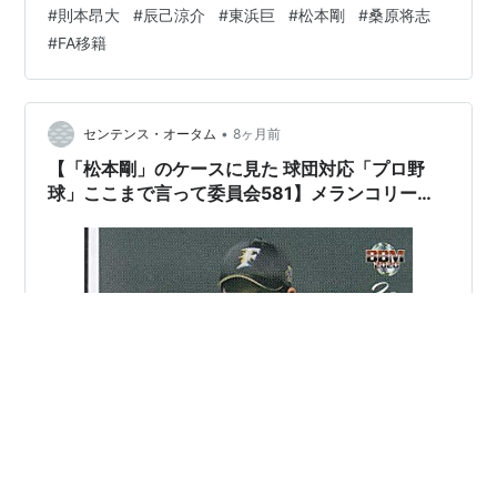
#
則本昂大
#
辰己涼介
#
東浜巨
#
松本剛
#
桑原将志
http://www.t-1.jp/tk/ 画像を14枚アップ。 以下、14枚の
#
FA移籍
内訳。 東北楽天ビジターユニフォーム 3枚 楽天スーパー
ナイタービジュア…
•
センテンス・オータム
8ヶ月前
【「松本剛」のケースに見た 球団対応「プロ野
球」ここまで言って委員会581】メランコリー親
父のやきう日誌 《2025年12月11日版》