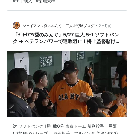
#
田中瑛人
#
菊地大稀
行けば良かったのにと思う。 先発達は初回に捕まり2失
点。ファイターズは２回に野村のタイムリーで１点、そ
して4回にこれまた野村の犠牲フライで１点を取り、同点
に追いつく。 だが直後の5回表に１点を取られて勝ち越
•
ジャイアンツ愛のみんぐ、巨人＆野球ブログ
2ヶ月前
され、さらに６回には2死３塁から松…
「ｼﾞｬｲｱﾝﾂ愛のみんぐ」5/27 巨人 5-1 ソフトバン
ク → ベテランパワーで連敗阻止！橋上監督賭けに
勝った
対 ソフトバンク 1勝1敗0分 東京ドーム 勝利投手：戸郷
(2勝1敗0S) セーブ ：敗戦投手：アルメンタ (0勝1敗0S)