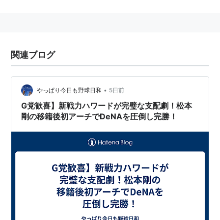
ングマガジン』／講談社）「北京的夏」（原作:ファン
キー末吉『ミスターマガジン』／講談社）「甘い水」
（全2巻／原案協力:板垣久生『別冊ヤングマガジン』／
講談社）がある。
関連ブログ
現在ヤングマガジンでシリーズ読み切り「ハナモモ」を
不定期連載中。
•
やっぱり今日も野球日和
5日前
すみれの花咲く頃 (ヤングマガジ
G党歓喜】新戦力ハワードが完璧な支配劇！松本
ンコミックス)
剛の移籍後初アーチでDeNAを圧倒し完勝！
作者:
松本剛
出版社/メーカー:
講談社
発売日:
1991/09
メディア:
コミック
クリック
: 9回
この商品を含むブログ (10件) を見る
北京的夏 (KCデラックス)