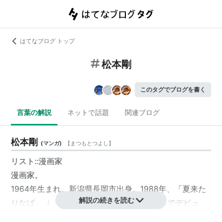
はてなブログ トップ
松本剛
このタグでブログを書く
言葉の解説
ネットで話題
関連ブログ
松本剛
(
マンガ
)
【
まつもとつよし
】
リスト::漫画家
漫画家。
1964年生まれ。新潟県長岡市出身。1988年、「夏来た
解説の続きを読む
りなば」（『キャプテンJr.4』／徳間書店）でデビュ
ー。その他の代表作に「すみれの花咲く頃」（『週刊ヤ