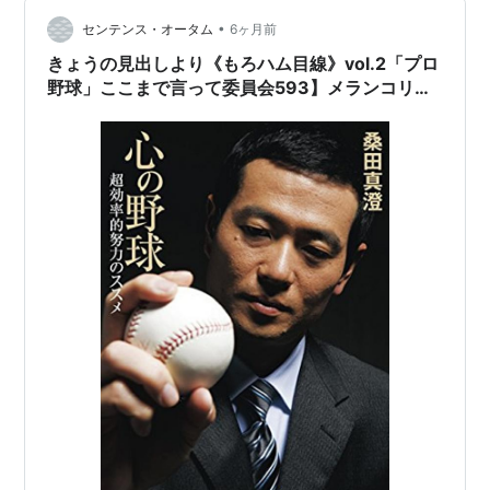
女性のもとへと逃亡していった実父の娘だった！？ ↑先
•
日単独ではじめの病室を訪れていながらこの挨拶、訳あ
センテンス・オータム
6ヶ月前
り感ひしひし。 ↑あ～こりゃ訳ありなんてもんじゃない
きょうの見出しより《もろハム目線》vol.2「プロ
ややこしい家族相関図かな。…
野球」ここまで言って委員会593】メランコリー
親父のやきう日誌 《2026年2月06日版》