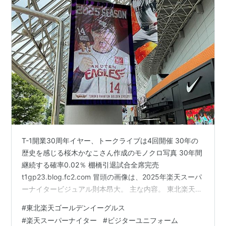
T-1開業30周年イヤー、トークライブは4回開催 30年の
歴史を感じる桜木かなこさん作成のモノクロ写真 30年間
継続する確率0.02％ 棚橋引退試合全席完売
t1gp23.blog.fc2.com 冒頭の画像は、2025年楽天スーパ
ーナイタービジュアル則本昂大。 主な内容。 東北楽天ゴ
ールデンイーグルスのビジターユニフォームを紹介。 FA
#
東北楽天ゴールデンイーグルス
権を行使した8選手の去就がすべて決定した件について。
#
楽天スーパーナイター
#
ビジターユニフォーム
チケット＆トラベルT-1ホームページ（東京・水道橋）