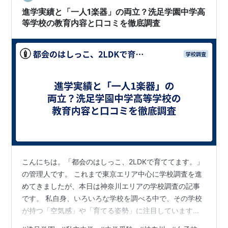
れば、こちらのまとめページもご覧ください。 👉 首都圏
進学実績と「一人1楽器」の両立？洗足学園中学高
中学調査まとめ｜公立・国立・私立…
等学校の教育内容と口コミを徹底調査
こんにちは。「都会のはしっこ、2LDKで育ててます。」
の管理人です。 これまで東京エリア中心に学校調査を進
めてきましたが、本日は神奈川エリアの学校調査の記事
です。 私自身、いろいろな学校を調べる中で、その学校
が持つ「空気感」や「育てる姿勢」に注目しています
が、今回ご紹介する学校はそのバランスが非常にユニー