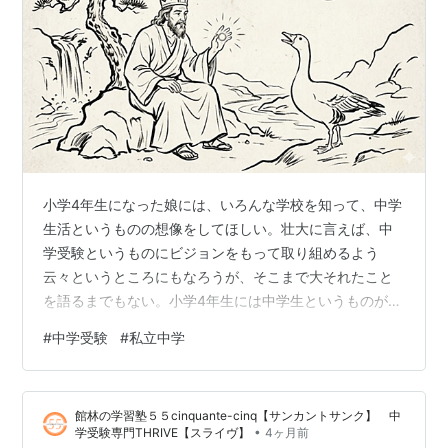
小学4年生になった娘には、いろんな学校を知って、中学
生活というものの想像をしてほしい。壮大に言えば、中
学受験というものにビジョンをもって取り組めるよう
云々というところにもなろうが、そこまで大それたこと
を語るまでもない。小学4年生には中学生というものが分
からない。 とはいえ、親としてはぜひともおすすめした
#
中学受験
#
私立中学
い学校のひとつやふたつ、ある。最初に見た学校を親と
思う可能性もある。 ハイイロガン 4月、5月と学校説明
会に複数出かけた。ひとつは合同説明会のようなもの、
館林の学習塾５５cinquante-cinq【サンカントサンク】 中
ほかは単独で開催されているもの。いずれも実際の生徒
•
学受験専門THRIVE【スライヴ】
4ヶ月前
さんが参加されているものだ。土日、学校がおやすみで