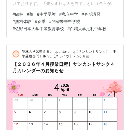
けております。 「先んずれば人を制す」という金言があ
ります。 入試にはフライングはありませんし、そもそも
#
館林
#
塾
#
中学受験
#
私立中学
#
春期講習
スタートラインがないわけで いつスタートしてもいいの
#
無料体験
#
春季
#
開智未来中学校
です。 それならば始めるのは早いに越したことはありま
#
佐野日本大学中等教育学校
#
白鴎大学足利中学校
せん。 とはいえ、事を始めるにあたり、おのおののタイ
ミングがあることは当然です。 そこで、サンカントサン
クではいつでも無料体験授業を受け付けております。 ご
館林の学習塾５５cinquante-cinq【サンカントサンク】 中
興味のある方は ためらうこ…
•
学受験専門THRIVE【スライヴ】
5ヶ月前
【２０２６年４月授業日程】サンカントサンク４
月カレンダーのお知らせ