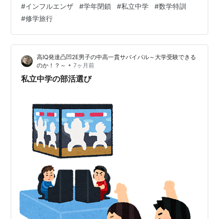
#
インフルエンザ
#
学年閉鎖
#
私立中学
#
数学特訓
生の全範囲なので 基本問題でしっかり点を取る！ この方
#
修学旅行
向で教えている 今日、明日、明後日 朝から特訓っす！
そしてインフルエンザにより塾を休んだ生徒の振り替え
なんでこの時間に来れるのか？ それは その中学校が学年
高IQ発達凸凹2E男子の中高一貫サバイバル～大学受験できる
閉鎖 だから朝から来れるんだよね～ その生徒 コロナ・
•
のか！？～
7ヶ月前
インフルA・…
私立中学の部活選び