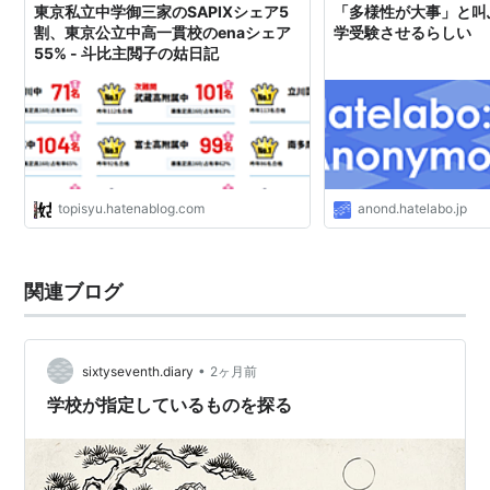
東京私立中学御三家のSAPIXシェア5
「多様性が大事」と叫
割、東京公立中高一貫校のenaシェア
学受験させるらしい
55% - 斗比主閲子の姑日記
topisyu.hatenablog.com
anond.hatelabo.jp
関連ブログ
•
sixtyseventh.diary
2ヶ月前
学校が指定しているものを探る