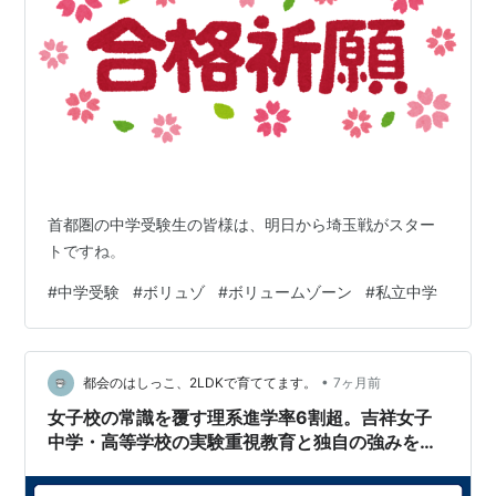
首都圏の中学受験生の皆様は、明日から埼玉戦がスター
トですね。
#
中学受験
#
ボリュゾ
#
ボリュームゾーン
#
私立中学
•
都会のはしっこ、2LDKで育ててます。
7ヶ月前
女子校の常識を覆す理系進学率6割超。吉祥女子
中学・高等学校の実験重視教育と独自の強みを徹
底調査