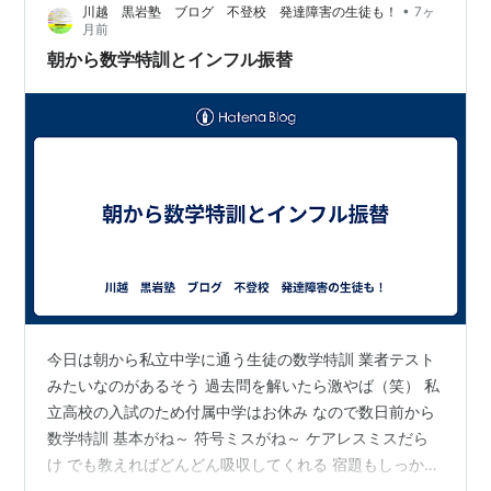
•
川越 黒岩塾 ブログ 不登校 発達障害の生徒も！
7ヶ
月前
朝から数学特訓とインフル振替
今日は朝から私立中学に通う生徒の数学特訓 業者テスト
みたいなのがあるそう 過去問を解いたら激やば（笑） 私
立高校の入試のため付属中学はお休み なので数日前から
数学特訓 基本がね～ 符号ミスがね～ ケアレスミスだら
け でも教えればどんどん吸収してくれる 宿題もしっかり
やってくる なのでだいぶ良くなってきた ただ、１，２年