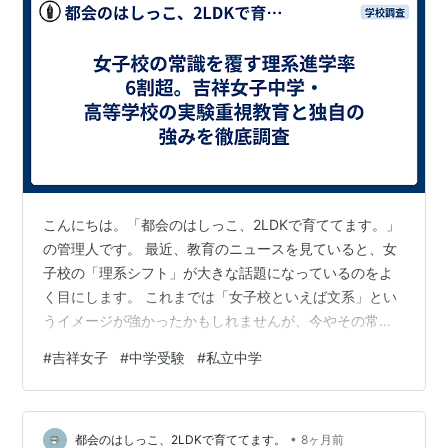
こんにちは。「都会のはしっこ、2LDKで育ててます。」
の管理人です。 最近、教育のニュースを見ていると、女
子校の「理系シフト」が大きな話題になっているのをよ
く目にします。 これまでは「女子校といえば文系」とい
うイメージが強かったかもしれませんが、今やその常識
は変わりつつあるようです。 親としては、娘に「女性だ
#
吉祥女子
#
中学受験
#
私立中学
から」という枠にとらわれず、自分の得意なことや興味
のあることをトコトン突き詰めてほしい、とつい願って
しまいます。 これまでも、そんな視点でいろいろな首都
•
圏の中学校を調べて記事にしてきました。 もしよろしけ
都会のはしっこ、2LDKで育ててます。
8ヶ月前