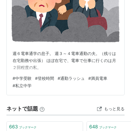
週６電車通学の息子。 週３～４電車通勤の夫。（残りは
在宅勤務や出張） ほぼ在宅で、電車で仕事に行くのは月
２回程度の私。
#
中学受験
#
登校時間
#
通勤ラッシュ
#
満員電車
#
私立中学
ネットで話題
もっと見る
663
648
ブックマーク
ブックマーク