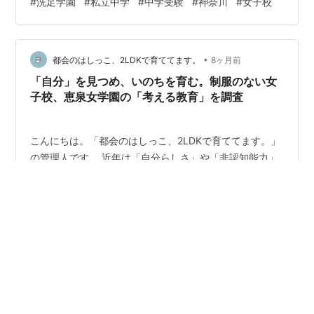
#
洗足学園
#
私立中学
#
中学受験
#
神奈川
#
女子校
クです。 これまでも、首都圏の中学校をいろいろと調べ
て記事にしてきました。まとめはこちらに置いてありま
す。 👉 首都圏中学調査まとめ｜公立・国立・私立・女子
•
校・共学校別リンク集【随時更新】 今回調査したのは、
都会のはしっこ、2LDKで育ててます。
8ヶ月前
圧倒的な進学実績と、それとは対照的な「情操教育」の
「自分」を見つめ、いのちを育む。制服のない女
深さで注目を集める「洗足学園中学高等…
子校、恵泉女学園の「考える教育」を調査
こんにちは。「都会のはしっこ、2LDKで育ててます。」
の管理人です。 近年は「自分らしさ」や「非認知能力」