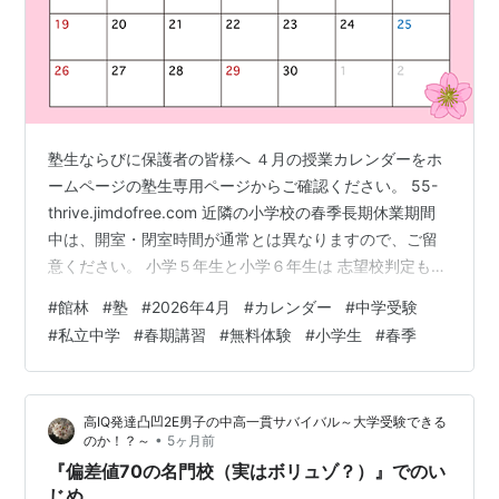
塾生ならびに保護者の皆様へ ４月の授業カレンダーをホ
ームページの塾生専用ページからご確認ください。 55-
thrive.jimdofree.com 近隣の小学校の春季長期休業期間
中は、開室・閉室時間が通常とは異なりますので、ご留
意ください。 小学５年生と小学６年生は 志望校判定も出
される全国模試を実施しますので、日程を調整して受け
#
館林
#
塾
#
2026年4月
#
カレンダー
#
中学受験
てください。 祝日は、開室・閉室時間が変更になります
#
私立中学
#
春期講習
#
無料体験
#
小学生
#
春季
ので、ご注意ください。 また、年間休講日がありますの
で、ご注意ください。 近隣の小学校の年間行事予定が判
明し次第、カレンダーを変更することがありますので、
高IQ発達凸凹2E男子の中高一貫サバイバル～大学受験できる
ご留意願います。 ４月中に開催される、近隣の主な私立
•
のか！？～
5ヶ月前
中学校のオ…
『偏差値70の名門校（実はボリュゾ？）』でのい
じめ