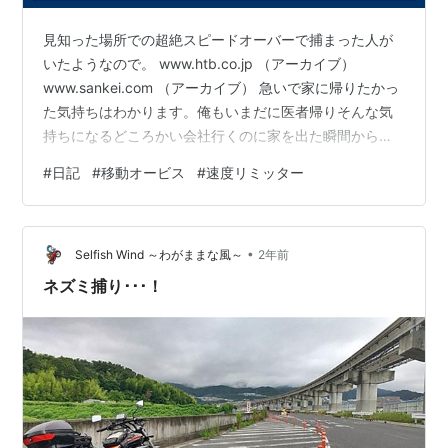
見知った場所での超絶スピードオーバーで捕まった人が
いたようなので。 www.htb.co.jp （アーカイブ）
www.sankei.com （アーカイブ） 急いで家に帰りたかっ
た気持ちはわかります。俺もいまだに医者帰りそんな気
持ちになるどころかい会社行くのに家を出た瞬間から帰
りたくて仕方ないです。金くれるから仕方なく会社行っ
#
日記
#
移動オービス
#
速度リミッター
てるんで。気持ちはわかります。 が、オービスあるとこ
ろで175キロはいくら何でもやりすぎなんすよ。 時速175
キロということはおそらく速度リミッターにあたった状
•
態で移動オービスに引っかかったのではないかと。 すげ
Selfish Wind ～わがままな風～
2年前
ーな、下道で速度リミッターに当てるって。 274、西の
ネズミ捕り･･･！
里、移…