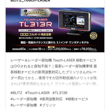
レーザー＆レーダー探知機 Touch-LASER 移動オービス
は○○されると探知不能？｜最新レーダー探知機事情 最
新移動オービスの新周波数対応したブリッツさんのレー
ダー買おうかと... 後発ですが誤作動低減のメリットが生
きれば1番実用的なるかも？ ブリテック最新レーダー買っ
て使った感想 (新周波数対応) BLITZ_Touch-LASER
#
BLITZ
#
Touch-LASER
#
TL313R
TL313R MSSS新周波数対応レーザー＆レーダー探知
#
レーダー探知機
#
新周波数対応
#
移動オービス
機!!MSSS受信設定機能・フルオート機能搭載レーザー＆
#
レーザー探知機
#
ブリッツ
レーダー探知機のスタンダードモデル!!BLITZ_TL313R