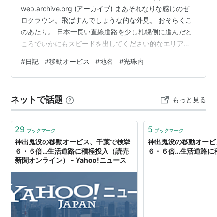
web.archive.org (アーカイブ) まあそれなりな感じのゼ
ロクラウン。飛ばすんでしょうな的な外見。 おそらくこ
のあたり。 日本一長い直線道路を少し札幌側に進んだと
ころでいかにもスピードを出してください的なエリア。
169キロということはおそらくリミッターぶちあてで走行
#
日記
#
移動オービス
#
地名
#
光珠内
してたと思うんですが、ここのあたりってトラックも多
いし割とスピード出してない車多いのでよーやるわとい
った感じ。 あと最近の移動オービス、事前告知看板が歩
ネットで話題
もっと見る
道側でカメラが中央分離帯とか逆に看板が分離帯でカメ
ラが歩道とかのパターンもあるようなのでトリッキーな
感じなこともあるよう…
29
5
ブックマーク
ブックマーク
神出鬼没の移動オービス、千葉で検挙
神出鬼没の移動オービ
６・６倍…生活道路に積極投入（読売
６・６倍…生活道路に
新聞オンライン） - Yahoo!ニュース