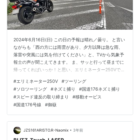
2024年6月16日(日) この日の予報は晴れ／曇り。 と言い
ながらも「西の方には雨雲があり、夕方以降は急な雨、
落雷や突風には気を付けてください」と、TVから気象予
報士の声が聞こえてきます。 ま、サッと行って昼までに
帰ってくればいっか！と思い、エリミネーター250Vで出
発しました。 晴れの要素ないやん！ けど、走っている内
#
エリミネーター250V
#
ツーリング
に少しずつ雲が切れだし、 青い空が見え、明るくなって
#
ソロツーリング
#
ネズミ捕り
#
国道176ネズミ捕り
きました。 こうなって来ると気分が上がり、思わずアク
#
スピード違反の取り締まり
#
移動オービス
セルも開くっちゅーもんです。 そんな感じで、京都府を
#
国道176号線
#
御嶽
かすめて兵庫県へ入り、長い直線が続く交通量の少ない
快走路を走っていたら、 ああっっ！うわーーーー！！ そ
んな所に潜みやが…
•
JZS161ARISTO.R-Naomix
3年前
BLITZ_Touch-LASER