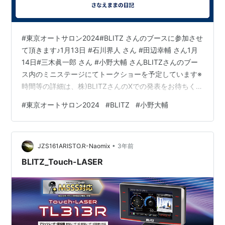
#東京オートサロン2024#BLITZ さんのブースに参加させ
て頂きます♪1月13日 #石川界人 さん #田辺幸輔 さん1月
14日#三木眞一郎 さん #小野大輔 さんBLITZさんのブー
ス内のミニステージにてトークショーを予定しています※
時間等の詳細は、株)BLITZさんのXでの発表をお待ちくだ
さいm(_ _)m https://t.co/5Ocfo19ojj— 三間雅文 音響監
#
東京オートサロン2024
#
BLITZ
#
小野大輔
督 (@Sunma47) 2024年1月7日 東京オートサロン情報
No2BLITZブースにて、TVアニメ「MFゴースト×BLITZ
スペシャルトークステージ」開催決定！1/14（日）
•
11:15〜14:15〜ゲスト：音…
JZS161ARISTO.R-Naomix
3年前
BLITZ_Touch-LASER