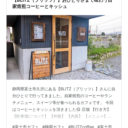
家焙煎コーヒーとキッシュ
静岡県富士市久沢にある【BLITZ（ブリッツ）】さんに自
分ひとりで行ってきました。自家焙煎のコーヒーやラン
チメニュー、スイーツ等が食べられるカフェです。 今回
はコーヒーとキッシュを頂きました😋 店舗 【行き方】
【駐車場について】 【外観】 【内装】 【メニュー】
【頼んだメニュー】 【おわりに】 【基本情報】 ブログ
#
富士市カフェ
#
静岡カフェ
#
BLITZcoffee
#
富士市