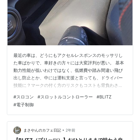
最近の車は、どうにもアクセルレスポンスのモッサリし
た車ばかりで、車好きの方々には大変評判が悪い。 基本
動力性能が低いわけではなく、低燃費や踏み間違い飛び
出し防止とか、中には運転支援と言っても、ドライバー
技能に？マークの付く方のリスクもコストも背負わされ
ていると思われる装備も満載です。楽チンが悪い訳では
#
スロコン
#
スロットルコントローラー
#
BLITZ
ありませんが、なので運転中のスマホとか減りませんよ
#
電子制御
ね。 ならばといって、素の動力性能を楽しめる様な車の
選択肢も少ない。 現在のMAZDAの愛車も、電子制御ばか
りで、純粋に車が好きな者には、変な電子制御の介入
が、時にストレスなんですよ。介入されるとイラッとし
•
まさやんのカフェ日記
2年前
ます。 「もう還暦過ぎのおっさんだし、昔み…
【BLITZ（ブリッツ）】おひとりさまで味わう自