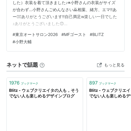
した）衣装を着て頂きました♪※小野さんの衣装がサイズ
が合わず…小野さんごめんなさい🙇相葉、緒方、エマ‼️あ
ー😮‍💨ありがとうございます‼️自己満足w楽しい一日でした
♪ありがとうございました😊
pic.twitter.com/MKoURNoE4f— 三間雅文 音響監督
#
東京オートサロン2026
#
MFゴースト
#
BLITZ
(@Sunma47) 2026年1月11日 本日は#BLITZ さんによる
#
小野大輔
東京オートサロン2026『#MFゴースト』トークショーに
ご来場下さいました皆様有難うございました♪あまりにも
楽しくて予定時間を大幅にオーバーしてしまい本当に申
ネットで話題
もっと見る
し訳ありませんでした…皆さんが無事にご帰…
1976
897
ブックマーク
ブックマーク
Blitz - ウェブクリエイタの人も，そう
Blitz - ウェブクリ
でない人も楽しめるデザインブログ
でない人も楽しめるデ