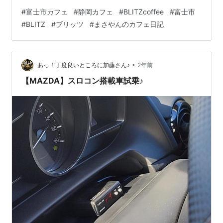
【内装】 【メニュー】 【頼んだメニュー】 【おわり
#
富士市カフェ
#
静岡カフェ
#
BLITZcoffee
#
富士市
に】 【基本情報】 過去のブログです👇
#
BLITZ
#
ブリッツ
#
まさやんのカフェ日記
cafe.masayan312.com cafe.masayan312.com
cafe.masayan312.com 【内装】 おひとりでも入りやす
い雰囲気です。 店内は相変わらず明るくておしゃれな雰
囲気🌿この日はお天気が良く、窓際の席からは富…
•
あっ！丁度良いところに加藤さん♪
2年前
【MAZDA】スロコン搭載車試乗♪