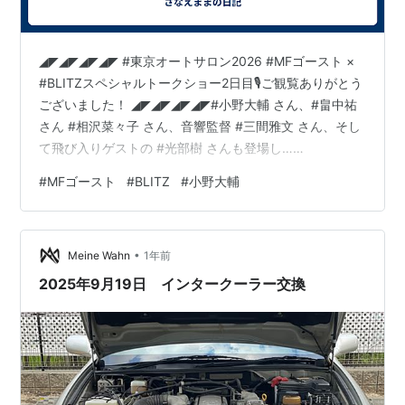
◢◤◢◤◢◤◢◤ #東京オートサロン2026 #MFゴースト ×
#BLITZスペシャルトークショー2日目🎙️ご観覧ありがとう
ございました！ ◢◤◢◤◢◤◢◤#小野大輔 さん、#畠中祐
さん #相沢菜々子 さん、音響監督 #三間雅文 さん、そし
て飛び入りゲストの #光部樹 さんも登場し…
pic.twitter.com/9qCORcaD7R— TVアニメ MFゴースト
#
MFゴースト
#
BLITZ
#
小野大輔
公式 🚘 3rd Season2026年1月4日(日)放送開始！
(@mfg_anime) 2026年1月11日
•
Meine Wahn
1年前
2025年9月19日 インタークーラー交換