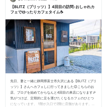
よかったかも。 適当に繋げました。外したものと全く同
【BLITZ（ブリッツ）】4回目の訪問♪おしゃれカ
じものを買ったので無加工…
フェでゆったりカフェタイム☕️
先日、妻と一緒に静岡県富士市久沢にある【BLITZ（ブリ
ッツ）】さんへカフェしに行ってきました😊こちらのお
店、ブログを始めてからなんと4回目の来店になります🎉
気がつけば、定期的に足を運びたくなるカフェのひとつ
になっています。 1階が入口で2階に店舗があります。