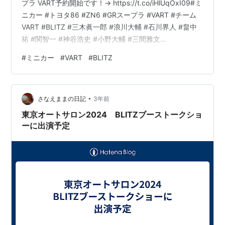
プラ VART予約開始です！→ https://t.co/iHlUqOxI09#ミ
ニカー #トヨタ86 #ZN6 #GRスープラ #VART #チーム
VART #BLITZ #三木眞一郎 #浪川大輔 #石川界人 #畠中
祐 #関智一 #神谷浩史 #小野大輔 #三間雅文
pic.twitter.com/cKHnsC8bz0— ホビーサーチ カーモデ
#
ミニカー
#
VART
#
BLITZ
ル (@hobbysearch_mc) 2024年1月27日 えっと、…何で
しょこれわwww
•
さなえままの日記
3年前
東京オートサロン2024 BLITZブーストークショ
ーに出演予定