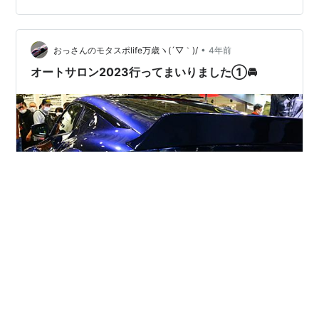
方】 富士北郵便局の交差点を富士宮方面に行ったところ
の左側にあります。 【駐車場について】 第一駐車場と第
二駐車場があります。 第一駐車場はお店の…
•
おっさんのモタスポlife万歳ヽ(´▽｀)/
4年前
オートサロン2023行ってまいりました①🚘
年はじめのクルマイベントといえば、 もちろんコレ、東