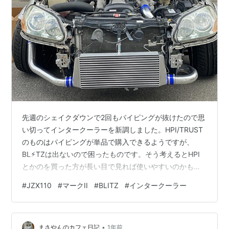
先週のシェイクダウンで2回もパイピングが抜けたので思
い切ってインタークーラーを新調しました。HPI/TRUST
のものはパイピングが単品で購入できるようですが、
BL⚡︎TZは出ないので困ったものです。そう考えるとHPI
とかのを買った方が長い目で見れば使いやすいのかもし
れません。 外しました。 フロントクロスメンバーがボロ
#
JZX110
#
マークII
#
BLITZ
#
インタークーラー
ボロですね。歪んでるしひび割れもあります。見なかっ
たことにしましょう🫣 エアコン配管にパイピングが接触
するとすぐ穴が空いてしまうと聞いたので 編組チューブ
•
で雑に保護しました。普通のコルゲートチューブの方が
まさやんのカフェ日記
1年前