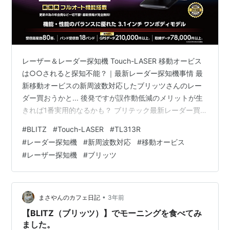
レーザー＆レーダー探知機 Touch-LASER 移動オービス
は○○されると探知不能？｜最新レーダー探知機事情 最
新移動オービスの新周波数対応したブリッツさんのレー
ダー買おうかと... 後発ですが誤作動低減のメリットが生
きれば1番実用的なるかも？ ブリテック最新レーダー買っ
て使った感想 (新周波数対応) BLITZ_Touch-LASER
#
BLITZ
#
Touch-LASER
#
TL313R
TL313R MSSS新周波数対応レーザー＆レーダー探知
#
レーダー探知機
#
新周波数対応
#
移動オービス
機!!MSSS受信設定機能・フルオート機能搭載レーザー＆
#
レーザー探知機
#
ブリッツ
レーダー探知機のスタンダードモデル!!BLITZ_TL313R
MSSS新周波数 警報テスト BLITZ TL313R/北海道札幌市
白石区 MSS…
•
まさやんのカフェ日記
3年前
【BLITZ（ブリッツ）】でモーニングを食べてみ
ました。