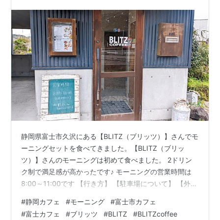
静岡県富士市久沢にある【BLITZ（ブリッツ）】さんでモ
ーニングセットを食べてきました。【BLITZ（ブリッ
ツ）】さんのモーニングは初めて食べました。 2ドリン
ク制で満足感が高かったです♪ モーニングの営業時間は
8:00～11:00です 【行き方】 【駐車場について】 【外
観】 【内装】 【メニュー】 【頼んだメニュー】 【おわ
#
静岡カフェ
#
モーニング
#
富士市カフェ
りに】 【基本情報】 去年の来店時はワッフルと、コーヒ
#
富士カフェ
#
ブリッツ
#
BLITZ
#
BLITZcoffee
ーとラテを頂きました。 cafe.masayan312.com 【行き