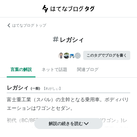
はてなブログ トップ
レガシィ
このタグでブログを書く
言葉の解説
ネットで話題
関連ブログ
レガシィ
(
一般
)
【
れがしぃ
】
富士重工業（スバル）の主幹となる乗用車。ボディバリ
エーションはワゴンとセダン。
初代（BC/BF型。以下、型式名は「セダン/ワゴン」)レ
解説の続きを読む
ガシィは、1989年1月23日
*1
、それまで富士重工の主幹