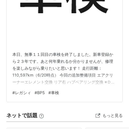
ブームとの相乗効果もありレガシィは大当たりした。ま
た、「
水平対向エンジン
+4WD」という独自の機構にタ
ーボチャージャーという過激な装備は自動車好きからも
絶賛され、他自動車メーカーがバブル経済で利益を上げ
る中で一社、経営不振で傾き倒産さえ噂されていた富士
重工は一気に経営状態を回復させた
*2
。
この「ツーリングワゴン」の流行は他の国産車メーカー
本日、無事１１回目の車検を終了しました。新車登録か
にも影響を与え、他社からも同様の車が発売されること
ら２３年です。あと何年乗れるか分かりませんが、修理
となった。云わば国産車に於けるステーションワゴンの
を楽しみながら乗りたいと思います！ 走行距離：
草分け的存在と言えるだろう。また、セダン(BC型)はス
110,597km（6/20時点） 今回の追加整備項目 エアクリ
バルのブランドをより広めることを目的として、WRC
ーナーエレメント交換 リア右 ハブベアリング交換 ※ＤＩ
への参戦も行っていた。最初期は資金やノウハウの不足
Ｙでリアのハブベアリング交換に挑戦しましたが、スプ
#
レガシィ
#
BP5
#
車検
ラインの固着が酷すぎてハブプーラーが壊れたため断念
で苦戦を強いられたものの、1993年ニュージーラン
しました。今回はディーラーさんにお願いしました。感
ド・ラリーでスバル初、レガシィにとっては最初で最後
謝！
のWRC優勝を果たし、有終の美を飾ることとなった。
ネットで話題
もっと見る