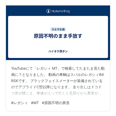
YouTubeにて「レガシィ MT」で検索してたまたま見た動
画に？となりました。 動画の車輌はスバルのレガシィB4
RSKです。 ブラックフェイスメーターが装備されている
のでアプライドC型以降になります。 走り出しはドコド
コ音が聴こえ、車速が上って行くと足回りから異音が鳴
ってます。 これってハブベアリングの異音でしょうか？
#
レガシィ
#
MT
#
原因不明の異音
動画のコメント欄を見ると、投稿主が異音について返信
してました。 乗り換えることになったので謎に包まれた