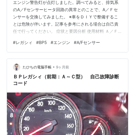
エンジン警告灯が点灯しました。調べてみると、排気系
*10
:
細かい事を言えば3ナンバー化の理由として、実際
のA／Fセンサーヒータ回路の異常とのことで、A／Ｆセ
はキャスターアングルやハンドル切れ角の増加、また衝
ンサーを交換してみました。 ※車をＤＩＹで整備するこ
突安全性向上などの、エンジニアリングマターの結果と
とは危険が伴います。記事を参考にされる場合は自己責
いう要素が大部分を占める。しかしむやみに拡大せず、
任で行ってください。 症状と要因分析 使用材料 Ａ／Ｆ
扱いやすい最小限での、かつ十分の恩恵が得られる拡大
センサの位置 Ａ／Ｆセンサ取り外し 新旧比較 Ａ／Ｆセ
#
レガシィ
#
BP5
#
エンジン
#
A/Fセンサー
量で、という辺りが「技術屋」である富士重工らしい。
ンサ取付 交換後の感想 費用（税込） 症状と要因分析 車
の状態は次の通りでした。 ・エンジン警告灯が点灯。 ・
実際、最小回転半径は先代モデルよりも小さくなり、取
エンジン始動直後は点灯しないが、２０分程度走ってい
り回しは楽になっている。
•
ると点灯する。 ・イグニッションOFFにすると点灯がリ
たひちの電脳手帳
9ヶ月前
セットされる。 ・普通に走れている。 この症状だけでは
ＢＰレガシィ（前期：Ａ～Ｃ型） 自己故障診断
警告灯の点灯原因が分…
コード