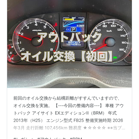
上記のようにワゴン(BG型)はバブル崩壊後の不況の中で
も飛ぶように売れた反面、セダン(BD型)は平成以降のス
テーションワゴンやミニバンの台頭の陰に隠れ売れ行き
は芳しくなかった
*5
。己が日本に巻き起こしたワゴンブ
ームによって売れなくなるというのは何とも皮肉な話で
ある。
三代目（BE/BH型）でも手頃な5ナンバーサイズは継承
され、好調なセールスを持続。販売量はワゴンが圧倒的
な多数を占めた
*6
が、本モデルではワゴンの陰に隠れが
ちであったセダンに大幅な梃入れがなされた。ワゴンと
前回のオイル交換から結構距離がすすんでいますので、
発表時期をあえてずらし
*7
、また、スポーツグレードの
オイル交換を実施。 【---今回の整備内容---】 車種 アウ
トバック アイサイト EXエディションII（BRM） 年式
みに絞ることでスポーツセダン「レガシィ
B4
」
*8
とし
2013年（H25） エンジン型式 FB25 整備実施時期 2026
て発売開始。ちょうど同じ時期に発売したトヨタのスポ
年3月 走行距離 107,456km 難易度 ★☆☆☆☆ ※※当ブ
ーツセダン「アルテッツァ」によってこの部門がにわか
ログはアフィリエイト広告を利用しています※※ ランキン