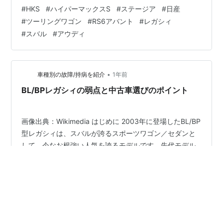
メージが強いです。 一方で、スバルのレガシィのツーリ
#
HKS
#
ハイパーマックスS
#
ステージア
#
日産
ングワゴンGTやアウディのRS6アバントとは、ちょっと
#
ツーリングワゴン
#
RS6アバント
#
レガシィ
距離があった感じがします。 ランキング参加中自動車 ラ
#
スバル
#
アウディ
ンキング参加中CAR ＜国産輸入車問わず＞ ランキング参
加中車好き ランキング参加中gooからきました
•
車種別の故障/持病を紹介
1年前
BL/BPレガシィの弱点と中古車選びのポイント
画像出典：Wikimedia はじめに 2003年に登場したBL/BP