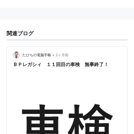
を担う車種となっていた「
レオーネ
」の後継車種として
発売された。
日本では当時「ワゴンは商用バンの豪華版」という考え
方が一般的で、実際、各自動車メーカーはワゴンの設定
関連ブログ
のある車種の多くで同じ形の商用バンも販売していてい
たことも影響し、概して不人気車種だった。しかし、メ
ルセデスやボルボのステーションワゴンはバブル経済と
•
たひちの電脳手帳
2ヶ月前
相まって飛ぶように売れていた。これらの車種には商用
ＢＰレガシィ １１回目の車検 無事終了！
バンの設定が（当然と言えば当然だが）なかったからで
ある。ここに目を付けた富士重工は、商用バンである
「レオーネバン」を継続販売することで、新車種である
レガシィにバンを設定する必要性を無くし、ワゴンを
「ツーリングワゴン」と名付けることで「バン」との差
別化を図った。また、エンジン、サスペンション等、ほ
とんどの部品をレオーネからの引継ぎではなく、ゼロか
ら作り直した。その結果、当時のスキーブームやSUV車