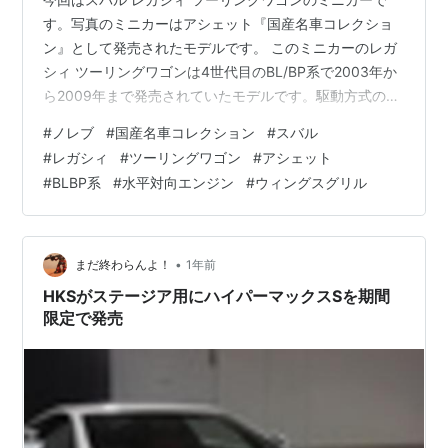
す。写真のミニカーはアシェット『国産名車コレクショ
ン』として発売されたモデルです。 このミニカーのレガ
シィ ツーリングワゴンは4世代目のBL/BP系で2003年か
ら2009年まで発売されていたモデルです。駆動方式の
4WDこのレガシィには、もちろん写真のミニカーの5ド
#
ノレブ
#
国産名車コレクション
#
スバル
アステーションワゴンと4ドアセダンがあります。 個人
#
レガシィ
#
ツーリングワゴン
#
アシェット
的に5ドアステーションワゴンがとても好きで、デザイン
#
BLBP系
#
水平対向エンジン
#
ウィングスグリル
的に4ドアセダンが物足りなく見えてしまいます。レガシ
ィはこの4世代目からボディサイズを拡幅し3ナンバーに
なったんですね。 アシェット『国産名車コレクション』
として発売されたスバル…
•
まだ終わらんよ！
1年前
HKSがステージア用にハイパーマックスSを期間
限定で発売