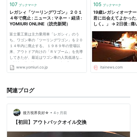
107
105
二代目（BD/BG型）はオリビエ・ブーレイ氏がデザイン
ブックマーク
ブックマーク
レガシィ「ツーリングワゴン」２０１
19歳レガシィオーナ
を担当。
４年で廃止 : ニュース : マネー・経済 :
君に出会えてよかった
重量増加を極力避けつつボディサイズの拡張を図り、且
YOMIURI ONLINE（読売新聞）
しく。」 → 2日後 : 痛
つターボモデルは「シーケンシャルターボ」の採用で
富士重工業は主力乗用車「レガシィ」のう
BC/BF型から大幅に出力増加がなされた。また、マイナ
ち、ワゴン車の「ツーリングワゴン」を２０
１４年内に廃止する。 １９８９年の登場以
ーチェンジなどを経て一部グレードにドイツのビルシュ
来、アウトドア向けの「ＲＶブーム」を先導
タイン社製ダンパーを装備したり、ターボモデルで2リ
してきたが、最近はワゴン車の人気低迷など
で販売が落ち込んでいた。 セダン「Ｂ４」
ッターエンジン国内初の自主規制枠280馬力達成した。
www.yomiuri.co.jp
itainews.com
と、車高の高いスポーツ用多目的車（ＳＵ
結果、ハイスペックカーを求めている人々とステーショ
Ｖ）「アウトバック」は...
ンワゴンのユーティリティを求めていた人々の両方から
関連ブログ
の人気を博し、「ワゴン＝レガシィ」というイメージを
完全に定着させた
*3
。
また、自動車税の変更により、各社こぞって車幅の広い
•
後方視界良好☆
4ヶ月前
3ナンバー規格のワゴンを登場させたが、レガシィは頑
【初回】アウトバックオイル交換
なに5ナンバーサイズを守ったのも販売台数アップの要
因と考えられる。
*4