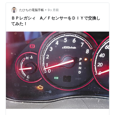
ーフェンダー等により3ナンバーサイズとなっている。
透明度の劣化の要因があったかと思われます。 尚、後期
ちなみにBP型では「
アウトバック
」という世界共通名
型はヘッドライト…
•
たひちの電脳手帳
9ヶ月前
称を与えられた。詳しくは見出語「アウトバック」を参
ＢＰレガシィ A／ＦセンサーをＤＩＹで交換し
てみた！
照のこと
*5
:
年間の売り上げ台数が1万台に満たないこともあった
*6
:
二代目では実に全体の90%がワゴンだったと言われ
る
*7
:
初代や二代目ではセダンボディをベースにワゴンを
設計していたが、三代目ではセダンとワゴンの設計を
別々に行うことでセダンボディの設計自由度を増した。
ワゴンを先に開発した為、ワゴンが先に発表・発売され
ることとなった
*8
:
B4とは水平対向エンジンを意味する「BOXER
ENGINE」の「B」と4WDの「4」である。
*9
:
McIntosh
。パソコンのMacintosh（マック）ではな
い