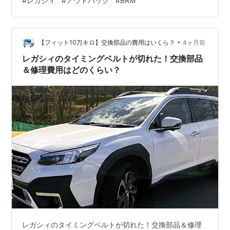
#
レガシィ
#
アウトバック
#
BRM
に盛り上がっていた事もあり、雑誌などで何度も比較記
グ参加中自動車 ■目次 ●初回オイル交換 ●交換作業 ●
事が掲載された。アルテッツァは1998年秋に発売され
オイル添加剤 ●感想 ●関連記事 初回オイル交換 納車の
たにも関わらずその年の日本カー・オブ・ザ・イヤーを
翌日、前回交換からおそらく8,000km以上走行している
•
ようなので交換。 オイルはペール缶で購入したAZの0w-
【フィット10万キロ】交換部品の費用はいくら？
4ヶ月前
獲得していた事から誰もがアルテッツァの優勢だと思い
30、オイルフィ…
レガシィのタイミングベルトが切れた！交換部品
こんでいた。しかし比較を進めるに連れ「ビルシュタイ
＆修理費用はどのくらい？
ンダンパー標準装備」「ターボエンジン」「4WD」
「マッキントッシュオーディオ
*9
」等々、レガシィB4
の優位性ばかりが目立ち、結果レガシィB4はスポーツ
セダンとしての地位を確固たるものにしたのであった。
また、このBE/BH型では2000年のマイナーチェンジ時
にレガシィとしては初の6気筒エンジンを採用した事も
ニュースである。同社ではアルシオーネSVX以来の6気
筒エンジンであり、またレガシィとしても初の新開発エ
ンジンであった（型式はEZ30）このエンジンは2002年
のマイナーチェンジ時にはツーリングワゴン／B4にも
採用され、レガシィは名実共にグランドツーリングカー
レガシィのタイミングベルトが切れた！交換部品＆修理