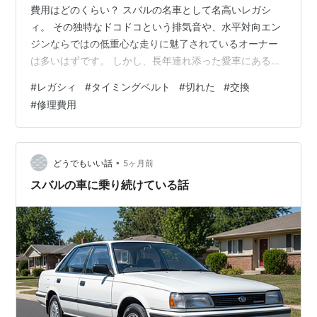
となった。
費用はどのくらい？ スバルの名車として名高いレガシ
ィ。 その独特なドコドコという排気音や、水平対向エン
ジンならではの低重心な走りに魅了されているオーナー
そして四代目（BL/BP型・右上写真)では国際市場に参戦
は多いはずです。 しかし、長年連れ添った愛車にある日
するべく、ついに3ナンバーサイズに突入
*10
。今までの
突然訪れる最大の悲劇、それがタイミングベルトの破断
#
レガシィ
#
タイミングベルト
#
切れた
#
交換
押し出しの強いデザインであった富士重工の自動車に似
です。 走行中に突然エンジンが停止し、二度と息を吹き
#
修理費用
合わぬ洗礼されたデザイン、相変わらずの使い勝手の良
返さない。 そんな絶望的な状況に直面したとき、あるい
は交換時期が近づいて不安を感じているとき、一体いく
さや走りの良さ、そして初代から連綿と受け継がれてき
らの費用がかかり、どのような処置が必要なのでしょう
ている「水平対向エンジン+4WD」という他に類を見な
か。 本記事では、レガシィのタイミングベルトに関する
•
どうでもいい話
5ヶ月前
い独自の機構を評価され、2003年-----奇しくも富士重
あらゆる情報を網羅し徹底解説します。 愛…
スバルの車に乗り続けている話
工の創立50周年というアニバーサリーイヤーに-----日
本カー・オブ・ザ・イヤーを受賞。富士重工の自動車と
しては初受賞であった。
2006年に行われた年改ではBL/BP型になって初のビッ
グマイナーチェンジを敢行。ニュースとしてはドライブ
アシストシステム「
SI-DRIVE
（Subaru Intelligent-
DRIVE）」を上位グレードに採用した事である。これは