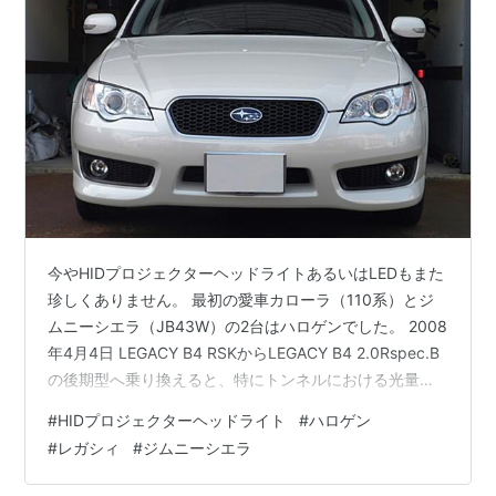
また、度々「レガシー」と表記されることもあるが、誤
記である。正式表記は「ー（長音記号）」ではなく小さ
な「ィ」（車検証などには「レガシィ」と表記されてお
り、スバルのサイトでも「レガシィ」となっている）。
検索の際は「レガシ」で検索すると、捕捉しやすい。
*1
:
ちなみに平成になって一番最初に発売した車がレガシ
ィである。
*2
:
実際、日産自動車に吸収合併されるところだったと
今やHIDプロジェクターヘッドライトあるいはLEDもまた
も言われる
珍しくありません。 最初の愛車カローラ（110系）とジ
*3
:
他社潰しで有名な（？）トヨタも「カルディナ」と
ムニーシエラ（JB43W）の2台はハロゲンでした。 2008
いうレガシィのライバルとなる車種を発売させたが、レ
年4月4日 LEGACY B4 RSKからLEGACY B4 2.0Rspec.B
の後期型へ乗り換えると、特にトンネルにおける光量と
ガシィの販売台数には勝てず、カルディナは三代目にし
照射角の広さには大変感動しました。 RSKもHIDでした
て方向転換を余儀なくされた
#
HIDプロジェクターヘッドライト
#
ハロゲン
がプロジェクターではありませんでした。 2014年7月7日
*4
:
ただしBG型末期に出た「レガシィ・グランドワゴ
#
レガシィ
#
ジムニーシエラ
LEGACY B4 2.0Rの前期型に乗り換えたものの感動はあ
ン」、BH型の「レガシィ・ランカスター」はブリスタ
りませんでした。 光量については7年落ちによるカバー