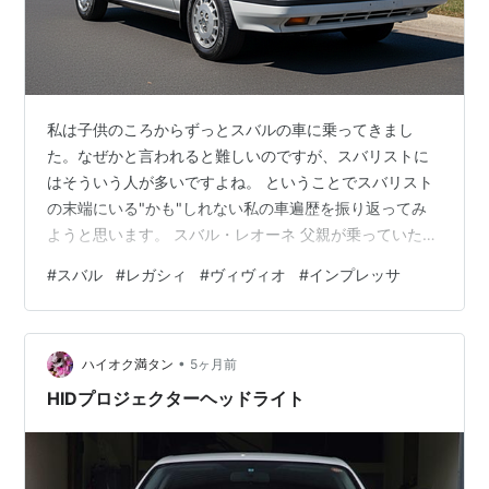
ダイヤル式のセレクターによりドライバーが自分でエン
ジンの出力特性を選ぶことができるシステムで、3つの
モードを自由に変えることができるという画期的なシス
テムである。これにより異なるエンジンキャラクターが
私は子供のころからずっとスバルの車に乗ってきまし
1台で楽しめるようになった。
た。なぜかと言われると難しいのですが、スバリストに
はそういう人が多いですよね。 ということでスバリスト
の末端にいる"かも"しれない私の車遍歴を振り返ってみ
2009年5月に五代目が登場。ボディは更に大型化し、
ようと思います。 スバル・レオーネ 父親が乗っていた
2.0Lモデルが廃止された。
車。グレードはたしか「マイア2」でした。FFでした。車
#
スバル
#
レガシィ
#
ヴィヴィオ
#
インプレッサ
体色は白。 まだ昭和でしたから、いや、平成かもしれま
せんが、時代ですからMTです。ジャバラ風のシフトブー
ちなみに「レガシィ＝legacy」とは遺産、遺物という意
ツが当時ですらかっこ悪く見えました。 そもそも外見も
味。唐突な方向転換等を行わず、地道にモデルチェンジ
•
当時の子供心にもかっこ良いとは思いませんでした。た
ハイオク満タン
5ヶ月前
を続け、独自の機構と利便性を進化させ続けたレガシィ
だ、その前が日産サニーでしたから、ひどいとまでは思
HIDプロジェクターヘッドライト
いませんでした。 たしか、110km…
は富士重工にとっての、まさに「遺産」であると言えよ
う。