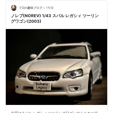
まま降りることになりそうです その後どうなったかは不
•
明ですが、販売店で異音に気が付くかどうかが問題です
てOの趣味ブログ
1年前
ね。 SUGDASなら大丈夫かもしれませんが「買ってすぐ
ノレブ(NOREV) 1/43 スバル レガシィ ツーリン
壊れた」はある…
グワゴン(2003)
今回はスバル レガシィ ツーリングワゴンのミニカーで