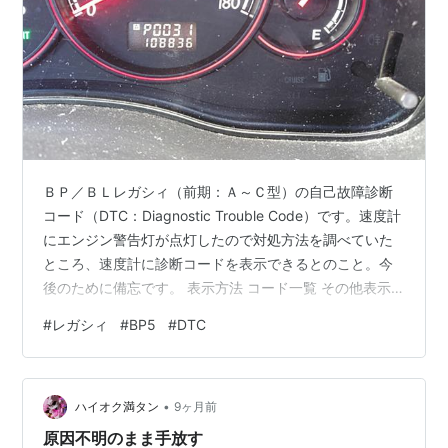
ＢＰ／ＢＬレガシィ（前期：Ａ～Ｃ型）の自己故障診断
コード（DTC：Diagnostic Trouble Code）です。速度計
にエンジン警告灯が点灯したので対処方法を調べていた
ところ、速度計に診断コードを表示できるとのこと。今
後のために備忘です。 表示方法 コード一覧 その他表示
自己診断機能 表示方法 【全体の流れ】 1．ヒューズ＆リ
#
レガシィ
#
BP5
#
DTC
レーボックス付近にあるダイアグコネクターを接続する
2．イグニッションスイッチをONにする 3．メーター指
針が動いているときに，オド／トリップメーターノブを1
•
回押す 4．トリップノブを押すごとに、｛ECU｝，
ハイオク満タン
9ヶ月前
｛TCU｝，｛ABS/VDC｝の順に繰返し表示される …
原因不明のまま手放す