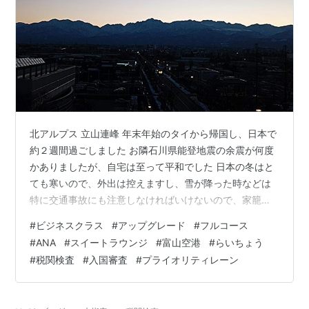
北アルプス 立山連峰 年末年始のタイから帰国し、日本で
約２週間過ごしました お隣石川県能登地震の余震が何度
かありましたが、自宅は至って平和でした 日本の冬はと
ても寒いので、外出は控えますし、雪が降った時などは
特に交通事故にも注意しなければいけないので、家籠り
になってしまいます こういう時は、気候の良い場所へ逃
#
ビジネスクラス
#
アップグレード
#
フルコース
亡するのに限るということで、予定通りに微笑みの国タ
#
ANA
#
スイートラウンジ
#
富山空港
#
らいちょう
イランドへ出発です 富山きときと空港の看板 朝一の便で
#
税関検査
#
入国審査
#
プライオリティレーン
まずは羽田空港へ向かいます 空港の展望台に上ると、遠
くには立山連峰が見えます 早朝まだ少し暗いですね ボー
ディングブリッジには既に飛行機が駐機しています 羽田