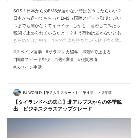
SOS！日本からのEMSが届かない時はどうしたらいい？
日本から送ってもらったEMS（国際スピード郵便）がい
つまでも届かなくてイライラ…しかも、追跡してみたら
税関で止められているだと！？もう荷物は届かないとあ
きらめかけた中で、1％の希望を持ちながら粘り強く戦い
ました。結果、勝ちました！ そのときの様子をどこより
#
スペイン留学
#
サラマンカ留学
#
税関で止まる
も詳しく解説します！少しでも参考になれば嬉しいで
#
国際スピード郵便
#
税関審査
#
税関検査
す。 内容品：インスタント麺、日本のお菓子、パスタソ
#
スペイン生活
ースなど 総重量：6,555g 内容品合計：3,950円 タイ
プ：贈物（Gift） ちなみに、こういった情報はラベルに
載っているので、差出人にラベルの写真を送ってもらう
と良いです。 【日本…
•
EJ WORLD【第２人生スタート】～第４章～
3年前
【タイランドへの逃亡】北アルプスからの冬季脱
出 ビジネスクラスアップグレード