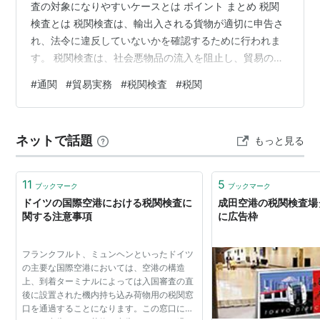
査の対象になりやすいケースとは ポイント まとめ 税関
検査とは 税関検査は、輸出入される貨物が適切に申告さ
れ、法令に違反していないかを確認するために行われま
す。 税関検査は、社会悪物品の流入を阻止し、貿易の秩
序を維持するとともに関税等の適正な徴収等を確保する
#
通関
#
貿易実務
#
税関検査
#
税関
ことを目的に行われます。具体的には、次のような観点
から、輸入申告の内容と現品との同一性の確認が行われ
ます。 (1) 覚醒剤・麻薬、拳銃等の社会悪物品や偽ブラン
ネットで話題
もっと見る
ド等の知的財産侵害物品等といった輸入が禁じられてい
る物品がないか。 (2) 食品衛生、植物防疫等の観点か
ら、関税関係法令以外の法…
11
5
ブックマーク
ブックマーク
ドイツの国際空港における税関検査に
成田空港の税関検査場
関する注意事項
に広告枠
フランクフルト、ミュンヘンといったドイツ
の主要な国際空港においては、空港の構造
上、到着ターミナルによっては入国審査の直
後に設置された機内持ち込み荷物用の税関窓
口を通過することになります。この窓口にお