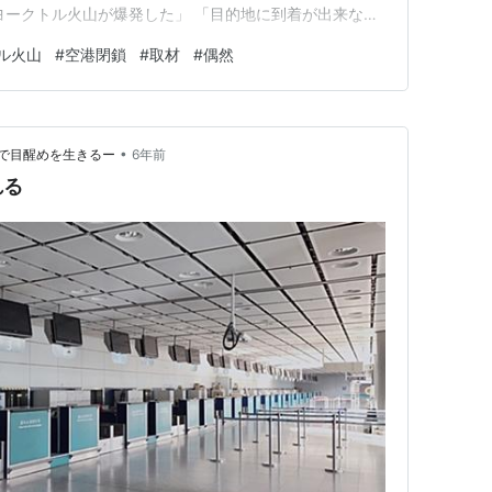
ヨークトル火山が爆発した」 「目的地に到着が出来ない
か？」 と念押しされて、空港閉鎖になる最後の便に搭
ル火山
#
空港閉鎖
#
取材
#
偶然
が変更になり鉄道を乗り継いでほぼ半日かけ、真夜中に
材を終えた。 …
•
で目醒めを生きるー
6年前
れる