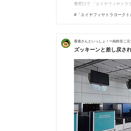
乗窓口で 「エイヤフィヤトラ
可能性があるが、それでもいい
#
「エイヤフィヤトラヨークト
乗した。着陸30分前に到着地
目的地へ、日程通りにドイツ取
香港さんといっしょ！ー純粋非二元
ズッキーンと差し戻さ