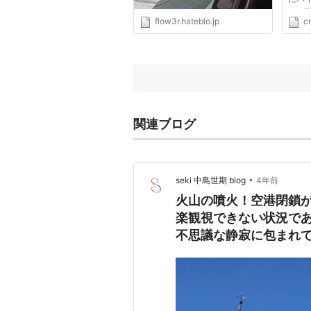
ルが
flow3r.hateblo.jp
cn
空港
かっ
受け
理班が
関連ブログ
•
seki 中島世期 blog
4年前
火山の噴火！空港閉鎖が解か
楽観視できない状況であ
不思議な静寂に包まれ