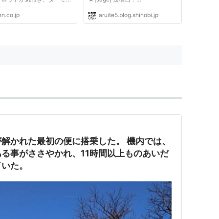
閉鎖される騒ぎがあった。
2008/12/05(金) 00:04:43 ID:???
n.co.jp
aruite5.blog.shinobi.jp
当局によると、自転車が見つ
タイの反政府デモ隊が3日、 空港
たのはＣターミナル。通報を
占拠を解くと約束したが、 これ
、搭乗客らが非難し、爆弾処
まで8日間、空港機能を麻痺させ
かけつけて自転車を調査...
たせいで 帰国できずに苦労した
韓国人が千人...
れた最初の便に搭乗した。 機内では、
る事がささやかれ、11時間以上ものあいだ
ていた。