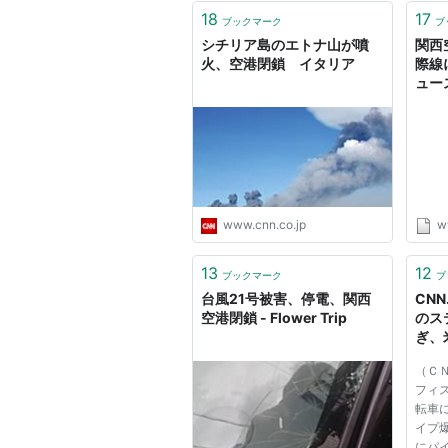
18
17
ブックマーク
ブ
シチリア島のエトナ山が噴
関西
火、空港閉鎖 イタリア
際線
ュー
www.cnn.co.jp
w
13
12
ブックマーク
ブ
台風21号被害、停電、関西
CNN
空港閉鎖 - Flower Trip
のス
ぎ、
（Ｃ
フィ
転車
イプ
にパ