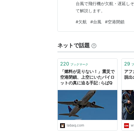
台風で飛行機が欠航・遅延しそ
て解説します。
#
欠航
#
台風
#
空港閉鎖
ネットで話題
220
29
ブックマーク
「燃料が足りない！」震災で
アフ
空港閉鎖、上空にいたパイロ
脱出
ットの真に迫る手記 : らばQ
labaq.com
w