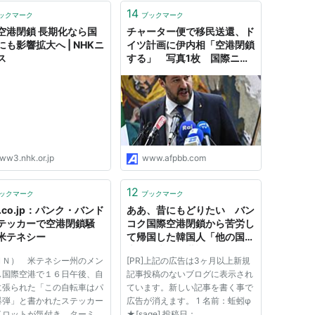
学生はオマハのクレイトン大学で
14
ックマーク
ブックマーク
開催されていた科学フェア...
空港閉鎖 長期化なら国
チャーター便で移民送還、ド
にも影響拡大へ | NHKニ
イツ計画に伊内相「空港閉鎖
ス
する」 写真1枚 国際ニュ
ース：AFPBB News
ww3.nhk.or.jp
www.afpbb.com
12
ックマーク
ブックマーク
.co.jp：パンク・バンド
ああ、昔にもどりたい バン
テッカーで空港閉鎖騒
コク国際空港閉鎖から苦労し
米テネシー
て帰国した韓国人「他の国は
大使館職員が世話していた。
ＮＮ） 米テネシー州のメン
[PR]上記の広告は3ヶ月以上新規
韓国人であることが恥ずかし
ス国際空港で１６日午後、自
記事投稿のないブログに表示され
い」
に張られた「この自転車はパ
ています。新しい記事を書く事で
爆弾」と書かれたステッカー
広告が消えます。 1 名前：蚯蚓φ
イロットが気付き、ターミナ
★[sage] 投稿日：