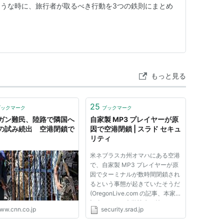
うな時に、旅行者が取るべき行動を3つの鉄則にまとめ
もっと見る
25
ブックマーク
ブックマーク
ガン難民、陸路で隣国へ
自家製 MP3 プレイヤーが原
の試み続出 空港閉鎖で
因で空港閉鎖 | スラド セキュ
リティ
米ネブラスカ州オマハにある空港
で、自家製 MP3 プレイヤーが原
因でターミナルが数時間閉鎖され
るという事態が起きていたそうだ
(OregonLive.com の記事、本家 /.
記事より) 。 大学院生が持ってい
ww.cnn.co.jp
security.srad.jp
たのはミント菓子の缶を使って制
作された MP3 プレイヤー。この