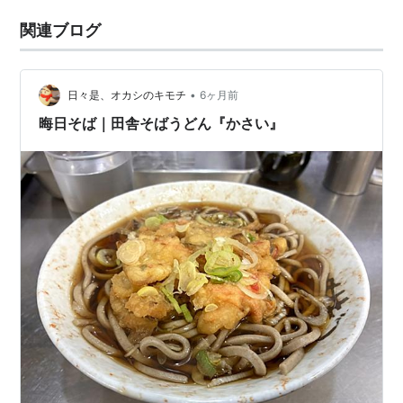
関連ブログ
•
日々是、オカシのキモチ
6ヶ月前
晦日そば｜田舎そばうどん『かさい』