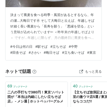
決まって蕎麦を食べる時季・風習があるとするなら、年
の瀬...大晦日です🍜 そして大晦日と云えば、年越しそば
🥢細く長い蕎麦から「長寿を願う」「悪縁を切る」とい
う意味が込められています✄ ＜昨年末の年越しそばより
＞ ですが...年越しに限らず、月の最終日に蕎麦を食べて
ゲン担ぎをする「晦日そば」という風習が江戸時代から
#
今日は何の日
#
駅そば
#
立ちそば
#
中野
あります📝 限られた人しか口にできない高価な食材なら
#
田舎そば
#
さかい
#
晦日そば
#
立ち食いそば
#
東京
まだしも、庶民的な蕎麦を食べてゲンを担ぐなんて、今
にも通ずる、残したい食文化だと思います📝 と云うこと
で今後、とある月末は蕎麦の食べ歩きを紹介したいと思
ネットで話題
もっと見る
います👇 田舎そばうどん『かさい』 ＜黄色い看板が目印
＞ 凍えるような寒さが続くと…
69
40
ブックマーク
ブックマーク
二八の手打ちで380円！東京ソバット
【立ちそば放浪記まと
団が「本当は内緒にしたい立ちそば
至の激ウマ店5選 / 
店」 - メシ通 | ホットペッパーグルメ
ならココだ!!