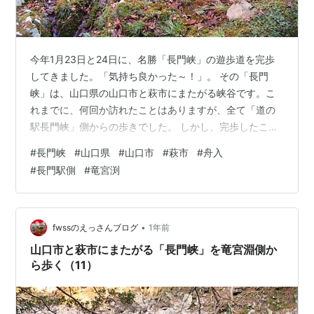
今年1月23日と24日に、名勝「長門峡」の遊歩道を完歩
してきました。「気持ち良かった～！」。 その「長門
峡」は、山口県の山口市と萩市にまたがる峡谷です。こ
れまでに、何回か訪れたことはありますが、全て「道の
駅長門峡」側からの歩きでした。 しかし、完歩したこと
はありません。総距離が約5.55Ｋｍもあり、往復して戻
#
長門峡
#
山口県
#
山口市
#
萩市
#
舟入
ると、11Ｋｍ以上になるからです。今回は、これまで見
#
長門駅側
#
竜宮渕
たことのない「竜宮渕」側から歩いてみました。 そし
て、途中折り返した地点からの残りは、翌日「道の駅長
門峡」側から歩きました。それで完歩したことになりま
す。凜とした空気の中を、気持ち良く歩くことができま
•
fwssのえっさんブログ
1年前
した。萩市側から、山口市側へ向かって進…
山口市と萩市にまたがる「長門峡」を竜宮淵側か
ら歩く（11）