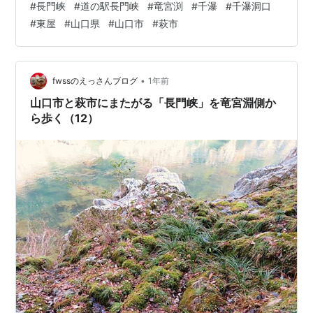
#
長門峡
#
道の駅長門峡
#
竜宮渕
#
千瀑
#
千瀑洞口
りません。総距離が約5.55Ｋｍもあり、駐車場まで帰っ
#
東屋
#
山口県
#
山口市
#
萩市
てくれば、11Ｋｍ以上歩くことになるからです。 これま
で行ったことのない「竜宮渕（萩市）」側から、歩いて
パチリした写真を（12）回ほど、アップしてきました。
歩き始めた「竜宮渕（萩市側）」からは、3.0Km地点の
•
fwssのえっさんブログ
1年前
「舟入」で折り返しました。 現…
山口市と萩市にまたがる「長門峡」を竜宮淵側か
ら歩く（12）