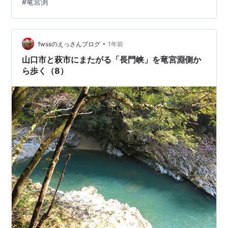
#
竜宮渕
からの歩きでした。 しかし、完歩したことはありません
でした。総距離が約5.55Ｋｍもあり、往復して戻ると、
11Ｋｍ以上になるからです。今回は、これまで見たこと
のない「竜宮渕」側から歩いてみました。 そして、途中
•
fwssのえっさんブログ
1年前
折り返した地点からの残りは、…
山口市と萩市にまたがる「長門峡」を竜宮淵側か
ら歩く（8）