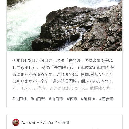
今年1月23日と24日に、名勝「長門峡」の遊歩道を完歩
してきました。 その「長門峡」は、山口県の山口市と萩
市にまたがる峡谷です。これまでに、何回か訪れたこと
はありますが、全て「道の駅長門峡」側からの歩きでし
た。 しかし、完歩したことはありません。総距離が約
5.55Ｋｍもあり、往復して戻ると、11Ｋｍ以上になるか
#
長門峡
#
山口県
#
山口市
#
萩市
#
竜宮渕
#
遊歩道
らです。今回は、これまで見たことのない「竜宮渕」側
から歩いてみました。 そして、途中折り返した地点から
の残りは、翌日「道の駅長門峡」側から歩きました。そ
•
れで完歩したことになります。 今回（2）回目のアップ
fwssのえっさんブログ
1年前