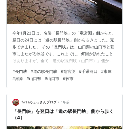
今年1月23日は、名勝「長門峡」の「竜宮淵」側からと、
翌日の24日には「道の駅長門峡」側から歩きました。完
歩できました。 その「長門峡」は、山口県の山口市と萩
市にまたがる峡谷です。これまでに、何回か訪れたこと
はありますが、全て「道の駅長門峡（山口市）」側から
の歩きでした。 しかし、完歩したことはありません。総
#
長門峡
#
道の駅長門峡
#
竜宮渕
#
千瀑洞口
#
東屋
距離が約5.55Ｋｍもあり、駐車場まで帰ってくれば、11
#
河原
#
山口県
#
山口市
#
萩市
Ｋｍ以上歩くことになるからです。 これまで行ったこと
のない「竜宮渕（萩市）」側から、歩いてパチリした写
真を（12）回ほど、アップしてきました。歩き始めた
「竜宮渕（萩市側）」からは、3.0Km地点の「舟入」で
•
fwssのえっさんブログ
1年前
折り返しました。 現在は、翌…
「長門峡」を翌日は「道の駅長門峡」側から歩く
（4）