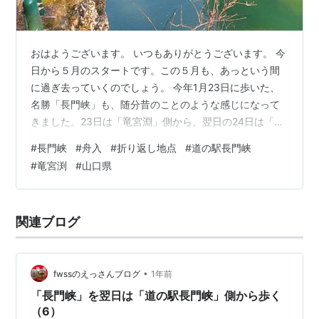
おはようございます。 いつもありがとうございます。 今
日から５月のスタートです。この５月も、あっという間
に過ぎ去っていくのでしょう。 今年1月23日に歩いた、
名勝「長門峡」も、随分昔のことのような感じになって
きました。23日は「竜宮淵」側から、翌日の24日は「道
の駅長門峡」側から歩き、完歩することができました。
#
長門峡
#
舟入
#
折り返し地点
#
道の駅長門峡
その「長門峡」は、山口県の山口市と萩市にまたがる峡
#
竜宮渕
#
山口県
谷です。これまでに、何回か訪れたことはありますが、
全て「道の駅長門峡（山口市）」側からの歩きでした。
しかし、完歩したことはありません。総距離が約5.55Ｋ
関連ブログ
ｍもあり、駐車場まで帰ってくれば、11Ｋｍ以上歩くこ
とになるからです。 これまで…
•
fwssのえっさんブログ
1年前
「長門峡」を翌日は「道の駅長門峡」側から歩く
（6）