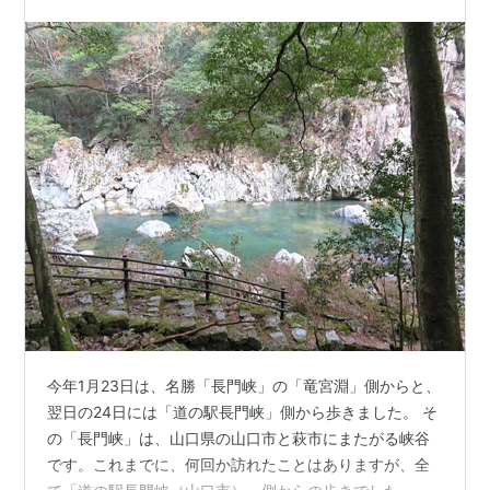
今年1月23日は、名勝「長門峡」の「竜宮淵」側からと、
翌日の24日には「道の駅長門峡」側から歩きました。 そ
の「長門峡」は、山口県の山口市と萩市にまたがる峡谷
です。これまでに、何回か訪れたことはありますが、全