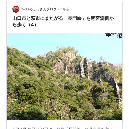
の残りは、翌日「道の駅長門峡」側から歩きました。そ
•
れで完歩したことになります。凜とした空気の中を、気
fwssのえっさんブログ
1年前
持ち良く歩くことができました。 今回は（7）回目のア
山口市と萩市にまたがる「長門峡」を竜宮淵側か
ップで、「下和留瀬」や「上和留瀬」…
ら歩く（4）