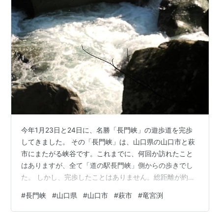
今年1月23日と24日に、名勝「長門峡」の遊歩道を完歩
してきました。 その「長門峡」は、山口県の山口市と萩
市にまたがる峡谷です。これまでに、何回か訪れたこと
はありますが、全て「道の駅長門峡」側からの歩きでし
た。 しかし、完歩したことはありません。総距離が約
5.55Ｋｍもあり、往復して戻ると、11Ｋｍ以上になるか
#
長門峡
#
山口県
#
山口市
#
萩市
#
竜宮渕
らです。今回は、これまで見たことのない「竜宮渕」側
から歩いてみました。 そして、途中折り返した地点から