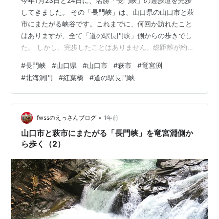
今年1月23日と24日に、名勝「長門峡」の遊歩道を完歩
してきました。 その「長門峡」は、山口県の山口市と萩
市にまたがる峡谷です。これまでに、何回か訪れたこと
はありますが、全て「道の駅長門峡」側からの歩きでし
た。 しかし、完歩したことはありません。総距離が約
5.55Ｋｍもあり、往復して戻ると、11Ｋｍ以上になるか
#
長門峡
#
山口県
#
山口市
#
萩市
#
竜宮渕
らです。今回は、これまで見たことのない「竜宮渕」側
#
北海洞門
#
紅葉橋
#
道の駅長門峡
から歩いてみました。 そして、途中折り返した地点から
の残りは、翌日「道の駅長門峡」側から歩きました。そ
れで完歩したことになります。 今回は（4）回目のアッ
プで、⑤「北海洞門」を通り、⑥「紅葉橋」まで歩いて
•
fwssのえっさんブログ
1年前
きたところです。ここも ①「竜宮渕…
山口市と萩市にまたがる「長門峡」を竜宮淵側か
ら歩く（2）