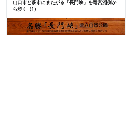
は「第二斷魚漠」あたりの景色です。 ランキング参加中
山口市と萩市にまたがる「長門峡」を竜宮淵側か
写真・カメラ
ら歩く（1）
今年1月23日と24日に、名勝「長門峡」の遊歩道を完歩
してきました。 その「長門峡」は、山口県の山口市と萩
市にまたがる峡谷です。これまでに、何回か訪れたこと
はありますが、全て「道の駅長門峡」側からの歩きでし