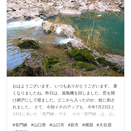
おはようございます。 いつもありがとうございます。 暑
くなりましたね。昨日は、扇風機を回しました。窓を開
け網戸にして寝ました。どこから入ったのか、蚊に刺さ
れました。 さて、今朝イチのアップも、今年1月23日と
24日に歩いた「長門峡」です。 その「長門峡」は、山口
県の山口市と萩市にまたがる峡谷です。これまでに、何
#
長門峡
#
山口県
#
山口市
#
萩市
#
獺淵
#
大谷淵
回か訪れたことはありますが、全て「道の駅長門峡」側