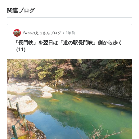
関連ブログ
•
fwssのえっさんブログ
1年前
「長門峡」を翌日は「道の駅長門峡」側から歩く
（11）