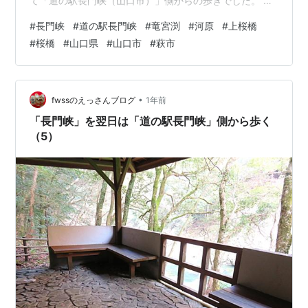
て「道の駅長門峡（山口市）」側からの歩きでした。 し
かし、完歩したことはありません。総距離が約5.55Ｋｍ
#
長門峡
#
道の駅長門峡
#
竜宮渕
#
河原
#
上桜橋
もあり、駐車場まで帰ってくれば、11Ｋｍ以上歩くこと
#
桜橋
#
山口県
#
山口市
#
萩市
になるからです。 これまで行ったことのない「竜宮渕
（萩市）」側から、歩いてパチリした写真を（12）回ほ
ど、アップしてきました。歩き始めた「竜宮渕（萩市
側）」からは、3.0Km地点の「舟入」で折り返しまし
•
fwssのえっさんブログ
1年前
た。 現在は、翌日「道の駅長門峡…
「長門峡」を翌日は「道の駅長門峡」側から歩く
（5）