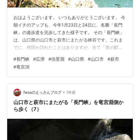
おはようございます。 いつもありがとうございます。 今
朝イチのアップも、今年1月23日と24日に、名勝「長門
峡」の遊歩道を完歩してきた様子です。 その「長門峡」
は、山口県の山口市と萩市にまたがる峡谷です。これま
でに、何回か訪れたことはありますが、全て「道の駅長
門峡」側からの歩きでした。 しかし、完歩したことはあ
#
長門峡
#
広滑
#
佳景淵
#
山口県
#
山口市
#
萩市
りません。総距離が約5.55Ｋｍもあり、往復して戻る
#
竜宮渕
と、11Ｋｍ以上になるからです。この時は、これまで見
たことのない「竜宮渕」側から歩いてみました。 そし
て、途中折り返した地点からの残りは、翌日「道の駅長
門峡」側から歩きました。それで完歩したことになりま
•
fwssのえっさんブログ
1年前
す。冬早朝の凜とした空気の中を、気…
山口市と萩市にまたがる「長門峡」を竜宮淵側か
ら歩く（7）