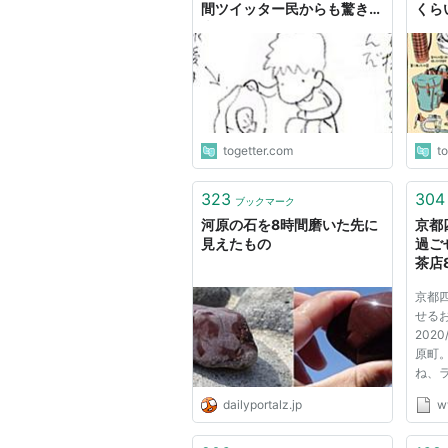
間ツイッター民からも驚きの
くら
声「自然界にこんな石が」
るだ
グと
togetter.com
t
323
304
ブックマーク
河原の石を8時間磨いた先に
京都
見えたもの
過ご
茶店
京都
せる
202
原町
ね、
イム
dailyportalz.jp
w
っち
は、