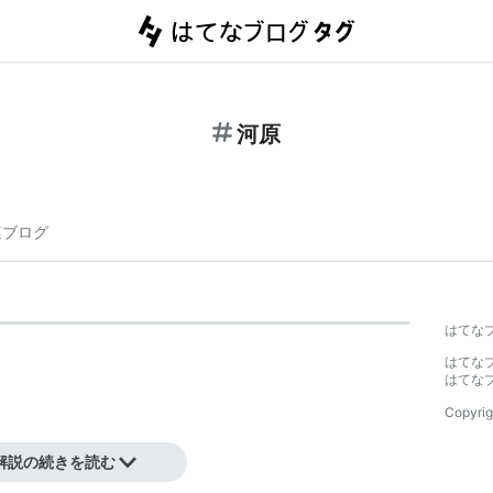
河原
連ブログ
はてな
はてな
はてな
Copyrig
解説の続きを読む