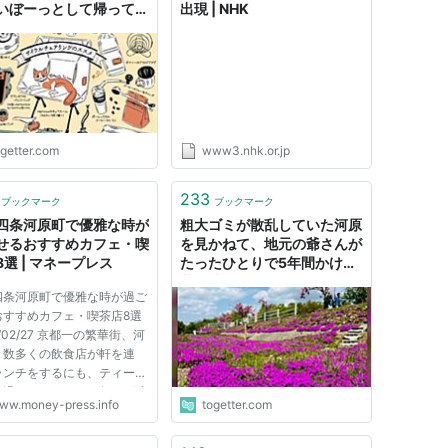
いぼーっとして帰ってく
出現 | NHK
けのサイクルチェアリン
いうものにハマっている
ogetter.com
www3.nhk.or.jp
233
ブックマーク
ブックマーク
四条河原町で優雅な時が
粗大ゴミが散乱していた河原
せるおすすめカフェ・喫
を見かねて、地元の爺さんが
8選 | マネープレス
たったひとりで5年間かけて
花を植え続けた→6万人の観
四条河原町で優雅な時が過ご
光客が訪れるようになった
おすすめカフェ・喫茶店8選
0/02/27 京都一の繁華街、河
。数多くの飲食店が軒を連
ランチをするにも、ティータ
を過ごすのもどこに行けば迷
ww.money-press.info
togetter.com
ゃいますよね。そこで今回
特におすすめの8店舗を紹介