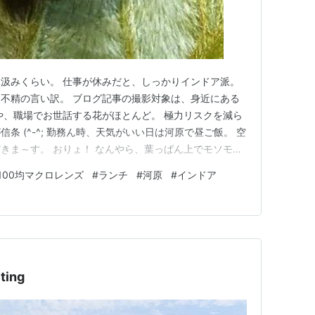
汲みくらい。 仕事が休みだと、しっかりインドア派。
不精の言い訳。 ブログ記事の撮影対象は、身近にある
や、職場でお世話する花がほとんど。 極力リスクを減ら
条 (^-^; 勤務ん時、天気がいい日は河原で昼ご飯。 空
きま～す。 おりょ！ なんやら、葉っぱん上でモソモ
、もっと小さいしね。 調べたら、マルカメムシっち。 ど
100均マクロレンズ
#
ランチ
#
河原
#
インドア
程遠いずんぐりむっくりなお姿。 体長5㎜くらい、ツヤ
の植物…
ing