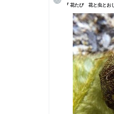
『 花たび 花と虫とおじさ