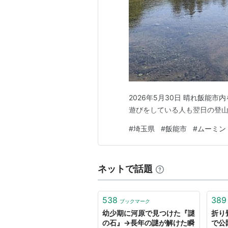
2026年5月30日 晴れ飯能
遊びをしている人も翌日の登山
#
埼玉県
#
飯能市
#
ムーミン
ネットで話題
538
389
ブックマーク
幼少期に河原で見つけた『謎
折り
の石』→長年の謎が解けた瞬
で公