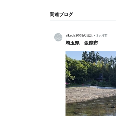
地名
関連ブログ
京都府
舞鶴市
河原
•
aikeda2008の日記
2ヶ月前
埼玉県 飯能市