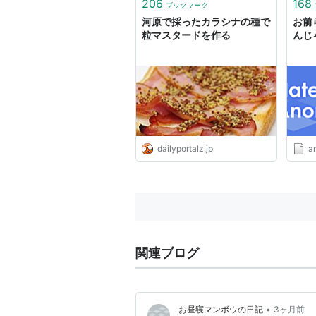
した
206
168
ブックマーク
ニー
河原で採ったカラシナの種で
お前
粒マスタードを作る
んじ
dailyportalz.jp
a
関連ブログ
•
お昼寝マンボウの日記
3ヶ月前