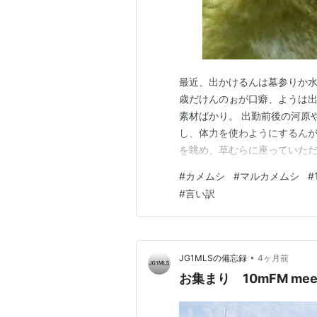
最近、出かけるんは墓参りか水
歳だけんのぉが口癖、ようは出
素材ばかり。 出勤前後の河原
し、体力を使わようにするんが信
を眺め、草むらに座っていただ
ソ。 ダンゴムシじゃなさそう
#
カメムシ
#
マルカメムシ
#
っから見てん、カメちゃんには
#
言い訳
ツヤ愛らしい。 でん、マメ科
•
JG1MLSの備忘録
4ヶ月前
お集まり 10mFM meet