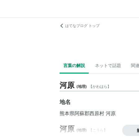
はてなブログ トップ
言葉の解説
ネットで話題
関
河原
(
地理
)
【
かわはら
】
地名
熊本県
阿蘇郡
西原村
河原
河原
(
地理
)
【
こうら
】