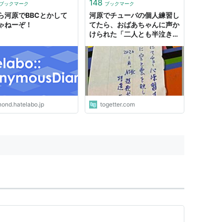
いと思います。必ずあなたの
148
ブックマーク
ブックマーク
ズに合う店舗がありますよ！
ら河原でBBCとかして
河原でチューバの個人練習し
ゃねーぞ！
てたら、おばあちゃんに声か
けられた「二人とも半泣きで
した笑」
nond.hatelabo.jp
togetter.com