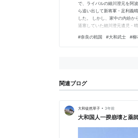
で、ライバルの細川澄元を阿波
ら追い出して新将軍・足利義晴
した。 しかし、家中の内紛か
逼塞していた細川澄元遺児・
すると、義晴、高国は近江へ逃
#
奈良の戦国
#
大和武士
#
柳
優勢となります。 高国政権崩
ほころびを見せ、1529（享禄
関連ブログ
•
大和徒然草子
3年前
大和国人一揆崩壊と薬