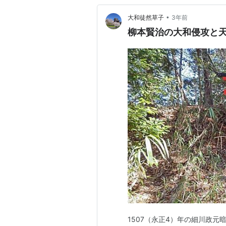
•
大和徒然草子
3年前
柳本賢治の大和侵攻と
1507（永正4）年の細川政