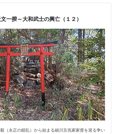
天文一揆～大和武士の興亡（１２）
元暗殺（永正の錯乱）から始まる細川京兆家家督を巡る争い