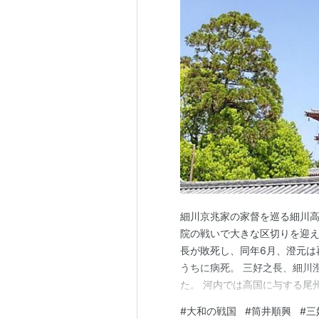
細川京兆家の家督を巡る細川高国
院の戦いで大きな区切りを迎え
長が敗死し、同年6月、澄元は
うちに病死。 三好之長、細川
た。 河内では高国に与する尾
稙長の強い働きかけによって筒
#
大和の戦国
#
筒井順興
#
三
は越智氏の娘を妻に迎えて、再