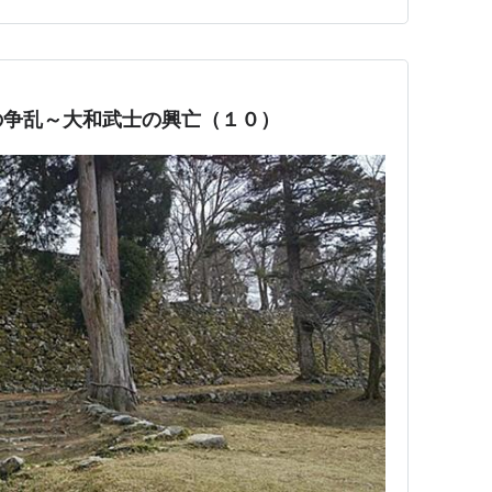
見えましたが、15…
の争乱～大和武士の興亡（１０）