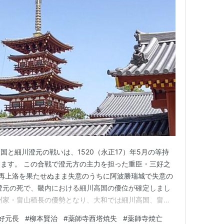
と細川澄元の戦いは、1520（永正17）年5月の等持
ます。 この合戦で澄元方の主力を担った重臣・三好之
再上洛を果たせぬまま失意のうちに阿波勝瑞城で失意の
澄元の死で、畿内における細川高国の優位が確定しまし
州家・畠山稙長の優勢となり、大和では細川高国、畠山
井順興と越智家頼が和睦。 翌1521（大永元）年に順興
好元長
#
柳本賢治
#
薬師寺西塔焼失
#
薬師寺焼亡
び大和国人一揆の体制が固まりました。 細川高国のも