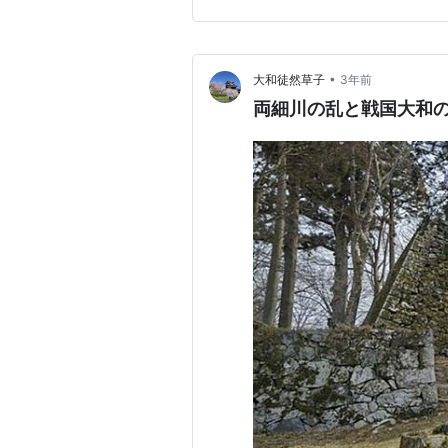
と畿内の情勢は安定化するかに
•
大和徒然草子
3年前
両細川の乱と戦国大和