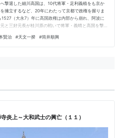
へ撃退した細川高国は、10代将軍・足利義稙をも京か
を擁立するなど、20年にわたって京都で政権を握りま
ら1527（大永7）年に高国政権は内部から崩れ、阿波に
晴元と三好元長が桂川原の戦いで将軍・義晴と高国を撃破
亡。 高国政権は崩壊して晴元方が京都の支配権を握り
本賢治
#
天文一揆
#
筒井順興
壊により高国の意向で結ばれた筒井氏と越智氏の同盟は
元）年に筒井順興…
師寺炎上～大和武士の興亡（１１）