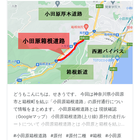
どうもこんにちは。せきうです。 今回は神奈川県小田原
市と箱根町を結ぶ「小田原箱根道路」の原付通行につい
て情報をまとめます。 小田原箱根道路とは 現状確認
（Googleマップ） 小田原箱根道路(上り線) 原付の走行ル
ートについて 小田原箱根道路とは 小田原と箱根を結ぶ
2.2kmの国道1号線のバイパスであり、小田原厚木道路(以
#
小田原箱根道路
#
原付
#
原付二種
#
箱根
#
小田原
後「小田厚」と略称)・西湘バイパスと箱根新道の連絡道