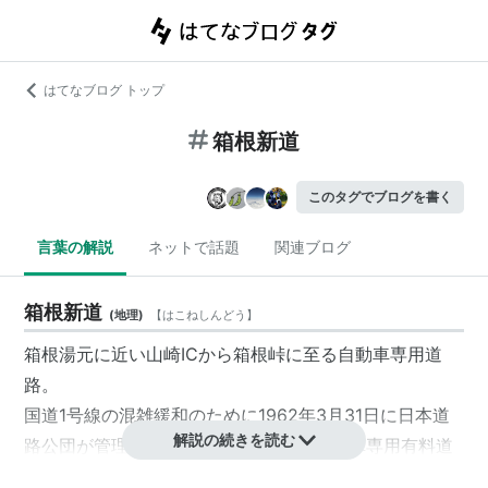
はてなブログ トップ
箱根新道
このタグでブログを書く
言葉の解説
ネットで話題
関連ブログ
箱根新道
(
地理
)
【
はこねしんどう
】
箱根湯元に近い山崎ICから箱根峠に至る自動車専用道
路。
国道1号線の混雑緩和のために1962年3月31日に日本道
解説の続きを読む
路公団が管理する日本国内2路線目の自動車専用有料道
路
*1
として開通し、中日本高速道路（NEXCO中日本）