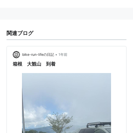
に移管された後2011年7月25日を以て料金徴収を終了、
現在は無料開放されている。
旧東海道とほぼ併走する。
関連ブログ
*1
:
日本最初の路線は京葉道路（NEXCO東日本）
•
bike-run-lifeの日記
1年前
箱根 大観山 到着