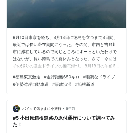
8月10日東京を経ち、8月18日に徳島を立つまで8日間、
最近では長い滞在期間になった。その間、市内と吉野川
市に滞在しているので同じところにずーっといたわけで
はないが、長い徳島での夏休みとなった。さて、今回は
その帰りの激走ドライブの備忘録*1。 8月18日の午前6
時、最初の予定では午前5時から5時30分の間に出発でき
#
徳島東京激走
#
走行距離650キロ
#
順調なドライブ
ればと考えていたが、前日、渋滞情報を確認すると、関
#
伊勢湾岸自動車道
#
事故渋滞
#
箱根新道
西地区、特に京都前後の渋滞が大したことないというこ
とで出発時間も無理せず準備ができたら出発というお気
楽なドライブとなった。 今回の激走は快適でした 午前6
時、徳島市内を出発。阿波踊り明け（といっても数日経
•
バイクで気ままに小旅行
5年前
っている）の平日の早朝、さらに…
#5 小田原箱根道路の原付通行について調べてみ
た！