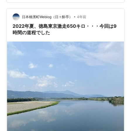
まだ真っ暗です。 ＊袋田の滝 カーナビをセットして思っ
たことは、小田原は車で行くには「関西からは不便だ」
•
ということです。 新幹線の駅はあるのですが、車ではす
日本橋濱町Weblog（日々酔亭）
4年前
ぐに東名高速道路や新東名高速道路にのれません。 ずー
2022年夏、徳島東京激走650キロ・・・今回は9
と東京の方に戻るか、前日に通っ…
時間の道程でした