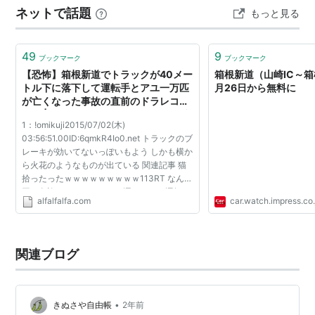
ネットで話題
もっと見る
ー飲みながら読書して1時間の避暑気分をあじわえました
読書は建物なかと外…
49
9
ブックマーク
ブックマーク
【恐怖】箱根新道でトラックが40メー
箱根新道（山崎IC～箱
トル下に落下して運転手とアユ一万匹
月26日から無料に
が亡くなった事故の直前のドラレコ怖
すぎ | ２ちゃんねるスレッドまとめブ
1：!omikuji2015/07/02(木)
ログ - アルファルファモザイク
03:56:51.00ID:6qmkR4Io0.net トラックのブ
レーキが効いてないっぽいもよう しかも横か
ら火花のようなものが出ている 関連記事 猫
拾ったったｗｗｗｗｗｗｗｗｗ113RT なんで
同じ免許なのにトラックの運ちゃんは運転ド
alfalfalfa.com
car.watch.impress.co.
下手でバスの運転手は激ウマなの？72RT フ
ォークリフトの時給1500円ｗｗｗ...
関連ブログ
•
きぬさや自由帳
2年前