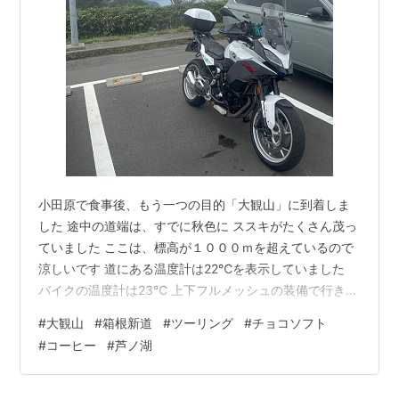
小田原で食事後、もう一つの目的「大観山」に到着しま
した 途中の道端は、すでに秋色に ススキがたくさん茂っ
ていました ここは、標高が１０００ｍを超えているので
涼しいです 道にある温度計は22℃を表示していました
バイクの温度計は23℃ 上下フルメッシュの装備で行きま
したが涼しくて気持ちよかった ちょっとした避暑地に来
#
大観山
#
箱根新道
#
ツーリング
#
チョコソフト
た気分で幸せ・・・ 晴れていれば正面の雲のとろに富士
#
コーヒー
#
芦ノ湖
山が見えるはずですが 今日はお隠れになっていました い
つもの定番ですが、ここでコーヒーブレーク この建物の
なかで 今回は少しぬるくて ちょっと残念でした コーヒ