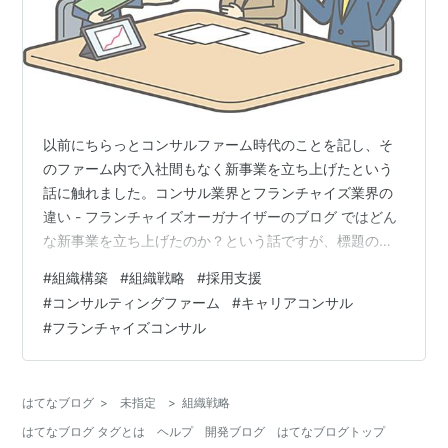
以前にちらっとコンサルファーム時代のことを記し、そ
のファーム内で入社間もなく新事業を立ち上げたという
話に触れました。コンサル業界とフランチャイズ業界の
違い - フランチャイズオーガナイザーのブログ ではどん
な新事業を立ち上げたのか？という話ですが、標題のと
おり「組織構築/採用支援コンサルティング＆キャリアコ
#
組織構築
#
組織戦略
#
採用支援
ンサルティング」の事業です。自分が入社したコンサル
#
コンサルティングファーム
#
キャリアコンサル
ファームは、ITや業務領域のコンサルをメインとしてお
#
フランチャイズコンサル
り、入社当初はまずは案件とコンサルをマッチングする
タスクを担い、業界への理解を深めましょうとなったの
ですが、知れば知るほどこの領域は自分ではない他の誰
はてなブログ
>
未指定
>
組織戦略
かがやった方が有機的だと感じました。そん…
はてなブログ タグとは
ヘルプ
開発ブログ
はてなブログトップ