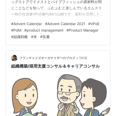
ッグストアでドメストとパイプフィッシュの原材料が同
じことなどを知って、ふむふむと楽しんでいるエムスリ
ー執行役員兼VPoE兼PdMの山崎です。薬剤を活用した掃
除はDr. STONE*2気分で面白いですね。 本ブログはエム
#
Advent Calendar
#
Advent Calendar 2021
#
VPoE
スリー Advent Calendar 2021の25日目の記事です。 エ
#
PdM
#
product management
#
Product Manager
ムスリー Advent Calendar 2021の締めとして、今年も
#
組織戦略
#
本
#
良書
「VPoEとしてこの◯年間を振り返って」シリーズで
2021年を締めくくろうかとも思ったのですが、先日
fukabori.fmの第59回と…
•
フランチャイズオーガナイザーのブログ
5年前
組織構築/採用支援コンサル＆キャリアコンサル