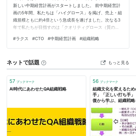
新しい中期経営計画がスタートしました。 前中期経営計
画の5年間、私たちは「ハイグロース」を掲げ、売上・組
織規模ともに約4倍という急成長を遂げました。次なる3
年で私たちが目指すのは「クオリティグロース（質の高
い成長）」です。AIを駆使して組織をより筋肉質に変
#
ラクス
#
CTO
#
中期経営計画
#
組織戦略
え、真の意味で「強い」組織へと進化させるフェーズに
入ります。 この方針のもと、次の中期経営計画で開発本
部が推進する3つのプロダクト戦略と、それを実現するた
ネットで話題
もっと見る
めに不可欠な3つの変革について、簡単ではありますが共
有できればと思います。
57
56
ブックマーク
ブックマーク
AI時代にあわせたQA組織戦略
組織文化を変えるため
手」「正しい打ち手」 
復から学ぶ、組織戦略
イント | ログミーBusi