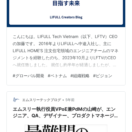
こんにちは。LIFULL Tech Vietnam（以下、LFTV）CEO
の加藤です。 2016年よりLIFULLへ中途入社し、主に
LIFULL HOME'S 注文住宅領域のエンジニアチームのマネ
ジメントを経験したのち、2023年10月よりLFTVのCEO
へ就任致しました。 就任し約半年が経過しましたが、今
回はこれからのLFTVが目指す未来について紹介したいと
#
グローバル開発
#
ベトナム
#
組織戦略
#
ビジョン
思います。
•
エムスリーテックブログ
5年前
エムスリー執行役員VPoE兼PdMの山崎が、エン
ジニア、QA、デザイナー、プロダクトマネージャ
ーにお薦めする良書7選