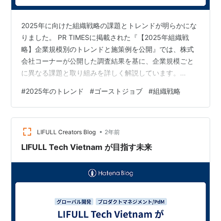
2025年に向けた組織戦略の課題とトレンドが明らかにな
りました。 PR TIMESに掲載された『【2025年組織戦
略】企業規模別のトレンドと施策例を公開』では、株式
会社コーナーが公開した調査結果を基に、企業規模ごと
に異なる課題と取り組みを詳しく解説しています。
prtimes.jp 中小企業の課題：リソース不足にどう対応す
#
2025年のトレンド
#
ゴーストジョブ
#
組織戦略
るか？ 中小企業では、予算や人材のリソースが限られて
いるため、コスト効率を重視した施策が求められていま
す。 調査では、以下のようなポイントが挙げられまし
•
た。 リスキリングの推進限られた人員で多様な業務をこ
LIFULL Creators Blog
2年前
なすため、従業員のスキルアップが鍵となります。オン
LIFULL Tech Vietnam が目指す未来
ライン研修や無料ツール…