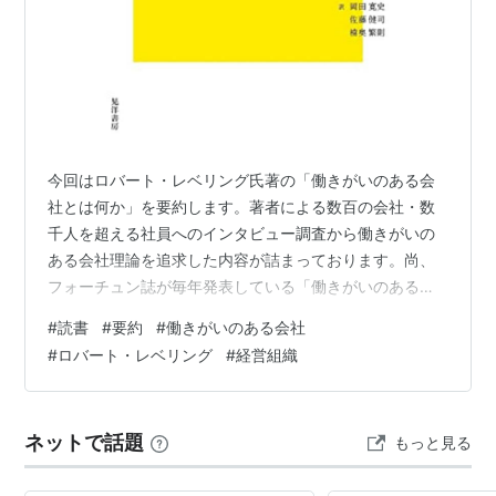
今回はロバート・レベリング氏著の「働きがいのある会
社とは何か」を要約します。著者による数百の会社・数
千人を超える社員へのインタビュー調査から働きがいの
ある会社理論を追求した内容が詰まっております。尚、
フォーチュン誌が毎年発表している「働きがいのある会
社」の選考基準「GPTWモデル」も本書の内容由来で
#
読書
#
要約
#
働きがいのある会社
す。 「働きがいのある会社とは何か」 ■ジャンル：人
#
ロバート・レベリング
#
経営組織
事・組織マネジメント ■読破難易度：中（平易な言葉と
豊富な事例で記述されているので読みやすいですが、二
段で記述されており、分量は多いです） ■対象者：・組
ネットで話題
もっと見る
織マネジメントに従事する方全般 ・働きがいのある会社
のメカニズムに興味関心のある方 ・経営組織…