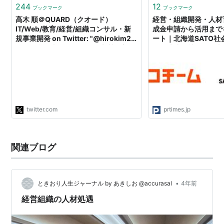
244
12
ブックマーク
ブックマーク
高木 順＠QUARD（クオード）
経営・組織開発・人材
IT/Web/教育/経営/組織コンサル・新
成金申請から活用まで
規事業開発 on Twitter: "@hirokim21
ート｜北海道SATO
外国人労働者といってもも本質を言っ
人と株式会社オーが業
てしまえば低賃金の奴隷。その子に税
金を投入して高度な教育を施せば元も
子もなくなるやん。その子も奴隷とし
て搾取できるから、下手に教育をしな
い方がよいのでは？また奴隷を海外か
ら引っ張ってこないとあかんようにな
twitter.com
prtimes.jp
る。"
関連ブログ
•
ときおり人生ジャーナル by あきしお ⁦‪@accurasal‬⁩
4年前
経営組織の人材処遇