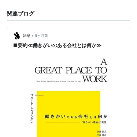
関連ブログ
•
雑感
9ヶ月前
■要約≪働きがいのある会社とは何か≫