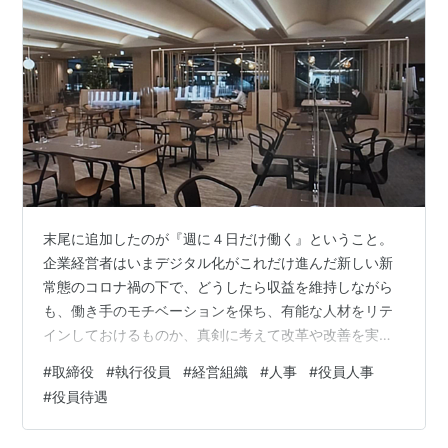
末尾に追加したのが『週に４日だけ働く』ということ。
企業経営者はいまデジタル化がこれだけ進んだ新しい新
常態のコロナ禍の下で、どうしたら収益を維持しながら
も、働き手のモチベーションを保ち、有能な人材をリテ
インしておけるものか、真剣に考えて改革や改善を実行
した方が良いと思います ♪ 今回は、IT Mediaの連載記事
#
取締役
#
執行役員
#
経営組織
#
人事
#
役員人事
がふたつ並んでメールで届いたので、掲載してみた。 経
#
役員待遇
営組織の人材処遇・執行役員と取締役です。 最初に言っ
ておくが、別段、執行役員というステータスをディスる