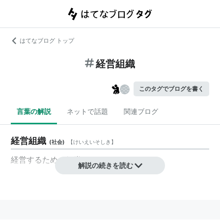
はてなブログ トップ
経営組織
このタグでブログを書く
言葉の解説
ネットで話題
関連ブログ
経営組織
(
社会
)
【
けいえいそしき
】
経営
するための
組織
解説の続きを読む