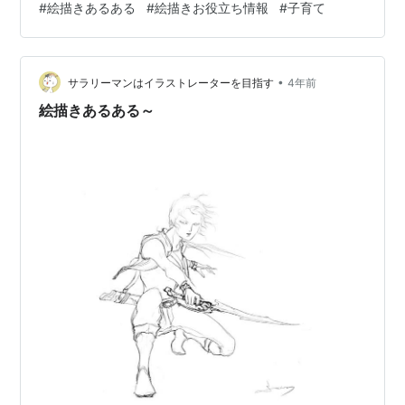
#
絵描きあるある
#
絵描きお役立ち情報
#
子育て
ピニオンに診てもらったら？」ってよく言われるんです
が、去年お休み続きだった時期に3件ほど受診して一番よ
かった病院に落ち着いているのでね、まあ子供たちの身
•
体があまり強くないんだろうな。。 そんな中なんとか北
サラリーマンはイラストレーターを目指す
4年前
星鉛筆鉛筆さんの色鉛筆コンテストに絵を応募しまし
絵描きあるある～
た。 今年こそ入賞したい！ ７月頃結果発表な…