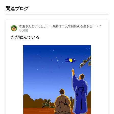
関連ブログ
•
香港さんといっしょ！ー純粋非二元で目醒めを生きるー
7
ヶ月前
ただ歓んでいる