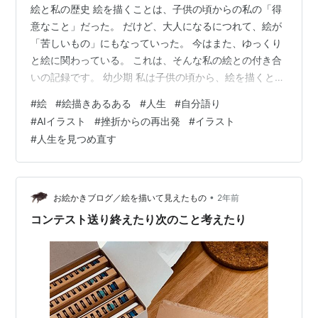
絵と私の歴史 絵を描くことは、子供の頃からの私の「得
意なこと」だった。 だけど、大人になるにつれて、絵が
「苦しいもの」にもなっていった。 今はまた、ゆっくり
と絵に関わっている。 これは、そんな私の絵との付き合
いの記録です。 幼少期 私は子供の頃から、絵を描くとよ
く褒められていた。 自分でも「絵が上手だ」と思ってい
#
絵
#
絵描きあるある
#
人生
#
自分語り
たし、他の子ができないことが自然とできていた。 だか
#
AIイラスト
#
挫折からの再出発
#
イラスト
ら、絵を描くことが、私のアイデンティティになった。
#
人生を見つめ直す
小学一年生のとき、母に「絵画教室に通いたい」と言っ
たらしい。 でも、近所の教室は小学三年生からしか通え
なかったそうだ。 今思えば、その時点で、「私の武器は
絵だ。」と思っていたことに驚…
•
お絵かきブログ／絵を描いて見えたもの
2年前
コンテスト送り終えたり次のこと考えたり