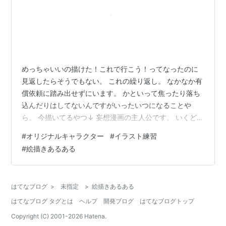
めっちゃいいの描けた！これで行こう！ってなったのに
見返したらそうでもない。 これの繰り返し。 なかなか有
償依頼に踏み出せずにいます。 かといって焦ったり落ち
込んだりはしてないんですがいったいつになることや
ら。 今描いてるやつ↓ 妄想漫画の主人公です。 いくどと
なく描いてきましたがいまだにマイナーチェンジを繰り
#
オリジナルキャラクター
#
イラスト練習
返しております（笑） 現在の私からみて気に入っている
#
絵描きあるある
のはこれらの記事の絵。 www.fuku-jiro.com www.fuku-
jiro.com 「他の絵とどう違うの？」って思います？ 思い
ますよね（笑） 自分の中では大幅にタッチを変えてめっ
はてなブログ
>
未指定
>
絵描きあるある
ちゃ変わったって思っていても他から見たら大して…
はてなブログ タグとは
ヘルプ
開発ブログ
はてなブログトップ
Copyright (C) 2001-
2026
Hatena.