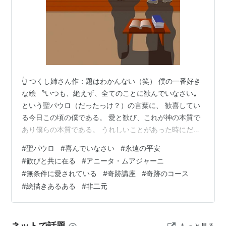
👆 つくし姉さん作：題はわかんない（笑） 僕の一番好き
な絵 〝いつも、絶えず、全てのことに歓んでいなさい〟
という聖パウロ（だったっけ？）の言葉に、 歓喜してい
る今日この頃の僕である。 愛と歓び、これが神の本質で
あり僕らの本質である。 うれしいことがあった時にだけ
歓ぶのでもなければ、 歓んでいよう、と心がけることで
#
聖パウロ
#
喜んでいなさい
#
永遠の平安
もない。 なんていうか、歯が痛い～っ、と言っては歓
#
歓びと共に在る
#
アニータ・ムアジャーニ
び、 貯金が１０００円しかない、と言っては大笑いし、
#
無条件に愛されている
#
奇跡講座
#
奇跡のコース
上司に怒られたあ～っ、と言っては小躍りする。 先日、
#
絵描きあるある
#
非二元
母から年玉をもらった話を書いたが、 還暦過ぎて親から
お年玉をもらうなんて、ではなく、 お母ちゃんから３万
円もらった、うれしいーっ…
ネットで話題
もっと見る