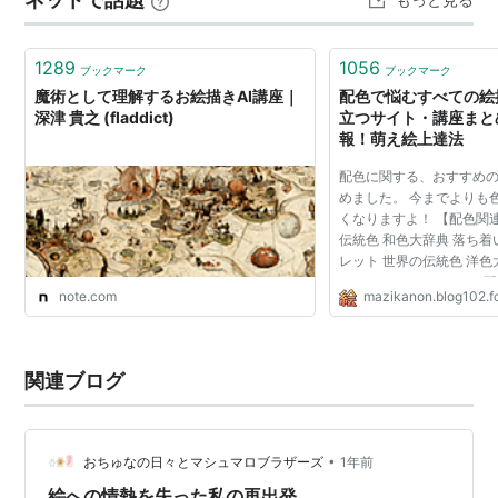
1289
1056
ブックマーク
ブックマーク
魔術として理解するお絵描きAI講座｜
配色で悩むすべての絵
深津 貴之 (fladdict)
立つサイト・講座まとめ
報！萌え絵上達法
配色に関する、おすすめ
めました。 今までよりも
くなりますよ！ 【配色関
伝統色 和色大辞典 落ち
レット 世界の伝統色 洋色
のカラーパレット kuler
note.com
mazikanon.blog102.f
しい組み合わせが盛沢山 [ws] 
Designer 一つ...
関連ブログ
•
おちゅなの日々とマシュマロブラザーズ
1年前
絵への情熱を失った私の再出発