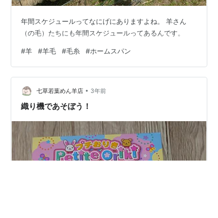
年間スケジュールってなにげにありますよね。 羊さん
（の毛）たちにも年間スケジュールってあるんです。
#
羊
#
羊毛
#
毛糸
#
ホームスパン
•
七草若葉めん羊店
3年前
織り機であそぼう！