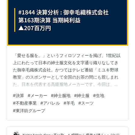
「愛せる服を。」というフィロソフィーを掲げ、1世紀以
上にわたって日本の紳士服文化を文字通り織りなしてき
た御幸毛織株式会社。かつてはテレビ番組「ミユキ野球
教室」のスポンサーとして全国のお茶の間にも親しまれ
た、日本を代表する高級服地メーカーです。今回は、明
治38年（1905年）創業のこの老舗企業が、テキスタイル
#
決算
#
メーカー
#
紳士服地
#
紳士服
#
生地
（服地）から縫製までの一貫生産という伝統を守りなが
#
不動産事業
#
アパレル
#
羊毛
#
スーツ
ら、実はショッピングセンターなども運営する不動産事
#
東洋紡グループ
業という、もう一つの重要な顔を持つ、そのユニークな
経営実態に迫ります。今回公開された決算は当期純損失
という厳しい結果でしたが、その一方で驚異的ともいえ
る財務基盤を維持しています。その強さの秘密…
•