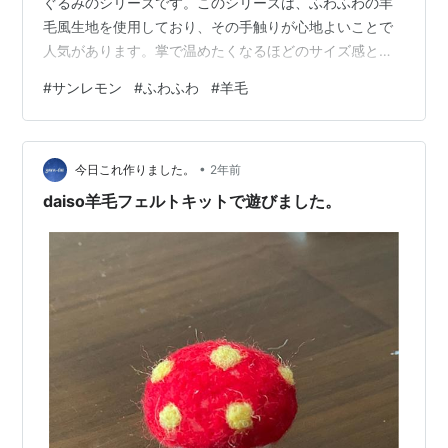
ぐるみのシリーズです。このシリーズは、ふわふわの羊
毛風生地を使用しており、その手触りが心地よいことで
人気があります。掌で温めたくなるほどのサイズ感とデ
ザインが特徴で、日々の生活に癒しを提供することをコ
#
サンレモン
#
ふわふわ
#
羊毛
ンセプトにしています。さまざまな動物がラインナップ
されており、その愛らしい外見が多くの人々に愛されて
います。 サンレモン ふわふわたっとん しろいるか S
•
15×13×7cm ぬいぐるみ ア...価格：2,886円（税込、送料
今日これ作りました。
2年前
無料) (2024/4/19時点) ⇒ Amazonはこちら
daiso羊毛フェルトキットで遊びました。