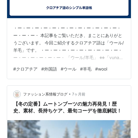
・ー・ー・ー・ー・ー・ー・ー・ー・ー・ー・ー・ー・
ー・ー・ー・ 本記事をご覧いただき、まことにありがと
うございます。 今回ご紹介するクロアチア語は「ウール/
羊毛」です。 ・ー・ー・ー・ー・ー・ー・ー・ー・ー・
ー・ー・ー・ー・ー・ー・ 「ウール/羊毛」 ⇔「vuna」
(ヴーナ) ⇔「wool」 ・ー・ー・ー・ー・ー・ー・ー・
#
クロアチア
#
外国語
#
ウール
#
羊毛
#
wool
ー・ー・ー・ー・ー・ー・ー・ー・ 〔例文〕 「これはと
ても着心地の良いウールセーターです。」 ⇔「Ovo je
vrlo udoban vuneni džemper.」 (オヴォ ィエ ヴルロ ウ
•
ドバン ヴネニ ヂェンペル) ⇔「This is a very comfort…
ファッション系情報ブログ
7ヶ月前
【冬の定番】ムートンブーツの魅力再発見！歴
史、素材、長持ちケア、最旬コーデを徹底解説！