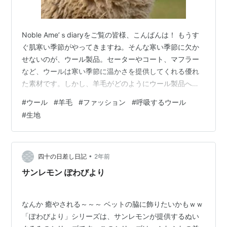
Noble Ame’ｓdiaryをご覧の皆様、こんばんは！ もうす
ぐ肌寒い季節がやってきますね。そんな寒い季節に欠か
せないのが、ウール製品。セーターやコート、マフラー
など、ウールは寒い季節に温かさを提供してくれる優れ
た素材です。しかし、羊毛がどのようにウール製品へと
変化し、またウールが「呼吸する」素材と言われる理由
#
ウール
#
羊毛
#
ファッション
#
呼吸するウール
をご存知でしょうか？この記事では、羊毛からウールに
#
生地
なるまでの工程と、ウールの特長である「呼吸する」性
質について詳しく解説していきます。 ウール100％ 生地
布 無地 アイボリー 1m単位での延長可能 スカーフやスト
ールに 布地専門店 kijiya /pw689 ノーブランド品 Am…
•
四十の日差し日記
2年前
サンレモン ぽわびより
なんか 癒やされる～～～ ベットの脇に飾りたいかもｗｗ
「ぽわびより」シリーズは、サンレモンが提供するぬい