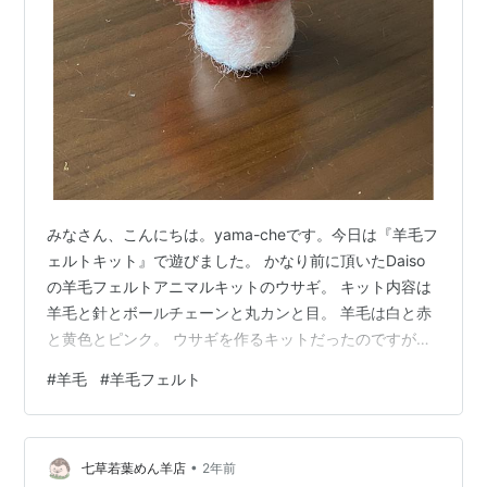
みなさん、こんにちは。yama-cheです。今日は『羊毛フ
ェルトキット』で遊びました。 かなり前に頂いたDaiso
の羊毛フェルトアニマルキットのウサギ。 キット内容は
羊毛と針とボールチェーンと丸カンと目。 羊毛は白と赤
と黄色とピンク。 ウサギを作るキットだったのですが、
キノコが出来ました～ｗ せっかくなので、目と口もつけ
#
羊毛
#
羊毛フェルト
ました。口用の羊毛を取っておいてなかったので、頭の
赤を少しだけちぎってつけましたｗ 子どもたちは完成し
たのを見て『きのこやぁぁぁああん！！！』と驚いてま
•
した。ｗ たまにはこういうキットも楽しいよね～ 最後ま
七草若葉めん羊店
2年前