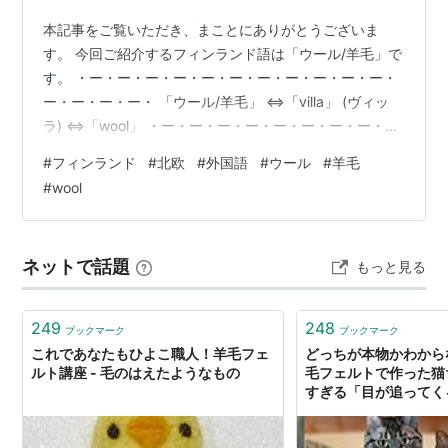
本記事をご覧いただき、まことにありがとうございま
す。 今回ご紹介するフィンランド語は「ウール/羊毛」で
す。 ・ー・ー・ー・ー・ー・ー・ー・ー・ー・ー・ー・
ー・ー・ー・ー・ 「ウール/羊毛」 ⇔「villa」 (ヴィッ
ラ) ⇔「wool」 ・ー・ー・ー・ー・ー・ー・ー・ー・
ー・ー・ー・ー・ー・ー・ー・ 〔例文〕 「」 ⇔「」 ()
#
フィンランド
#
北欧
#
外国語
#
ウール
#
羊毛
⇔「」 ・ー・ー・ー・ー・ー・ー・ー・ー・ー・ー・
#
wool
ー・ー・ー・ー・ー・ 〔関連単語〕 羊⇔lammas(ラン
マス)⇔sheep コットン/木綿/綿⇔puuvilla(プーヴィッ
ラ)⇔cotton ・ー・ー・ー・ー・ー・ー・ー・ー・ー・
ネットで話題
もっと見る
ー・ー・ー・ー・ー・ー・ まだまだ…
249
248
ブックマーク
ブックマーク
これであなたもひよこ職人！羊毛フェ
どっちが本物かわから
ルト講座 - 毛のはえたようなもの
毛フェルトで作った猫
すぎる「目が追ってく
むまでわからんかった