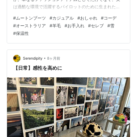
は過酷な環境で活躍するパイロットのために生まれた、
非常に機能的なルーツを持っています。 今回は、この愛
#
ムートンブーツ
#
カジュアル
#
おしゃれ
#
コーデ
らしいブーツの誕生の歴史から、天然素材であるムート
#
オーストラリア
#
羊毛
#
お手入れ
#
セレブ
#
雪
ン（羊革）の驚くべき特性、日本で爆発的に普及した背
#
保温性
景、そしてブーツを長持ちさせるための正しいお手入れ
術、そして街中で一目置かれるコーディネートまでを徹
底的に解説します！ 極寒の空が生んだ知恵：ムートンブ
ーツ誕生の歴史 ムートンブーツのルーツは、フ…
•
Serendipity
8ヶ月前
【日常】感性を高めに