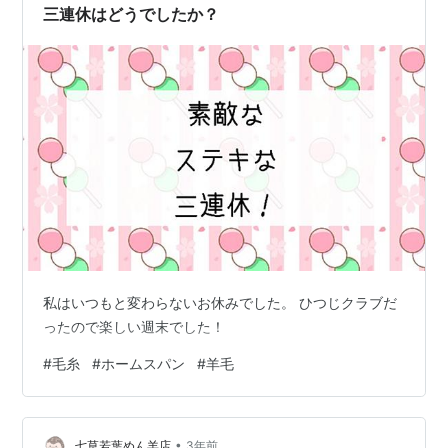
で読んでいただきありがとうございました。★ー★ー★
三連休はどうでしたか？
ー★ー★ー★ー★ブログ…
私はいつもと変わらないお休みでした。 ひつじクラブだ
ったので楽しい週末でした！
#
毛糸
#
ホームスパン
#
羊毛
•
七草若葉めん羊店
3年前