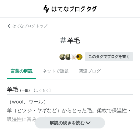
はてなブログ トップ
羊毛
このタグでブログを書く
言葉の解説
ネットで話題
関連ブログ
羊毛
(
一般
)
【
ようもう
】
（wool、
ウール
）
羊（ヒツジ・ヤギなど）からとった毛。柔軟で保温性・
吸湿性に富み、
毛糸
・
毛織物
の原料とする。
解説の続きを読む