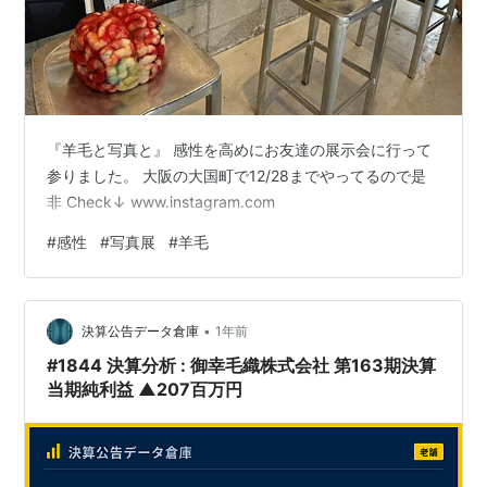
『羊毛と写真と』 感性を高めにお友達の展示会に行って
参りました。 大阪の大国町で12/28までやってるので是
非 Check↓ www.instagram.com
#
感性
#
写真展
#
羊毛
•
決算公告データ倉庫
1年前
#1844 決算分析 : 御幸毛織株式会社 第163期決算
当期純利益 ▲207百万円