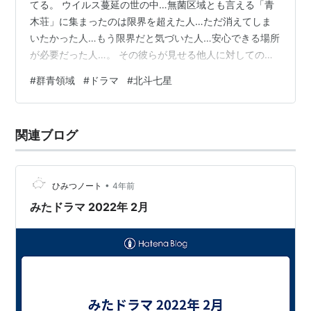
てる。 ウイルス蔓延の世の中…無菌区域とも言える「青
木荘」に集まったのは限界を超えた人…ただ消えてしま
いたかった人…もう限界だと気づいた人…安心できる場所
が必要だった人…。 その彼らが見せる他人に対しての優
しさ。その優しさで彼らはそれぞれの再生の物語を編ん
#
群青領域
#
ドラマ
#
北斗七星
でゆく。 群青領域・セリフ 群青領域・クックの庭 クッ
クの庭＆タンポポ鉄道 群青領域・北斗七星 群青領域・そ
の後 nhk・群青領域 【番外編】群青領域・ぬか漬け
関連ブログ
cinemaholic・超簡単ぬか漬け 群青領域・セリフ 心の奥
に誰にも侵されたくない場所がある。でもどれほど深い
場所にも光はさし…
•
ひみつノート
4年前
みたドラマ 2022年 2月