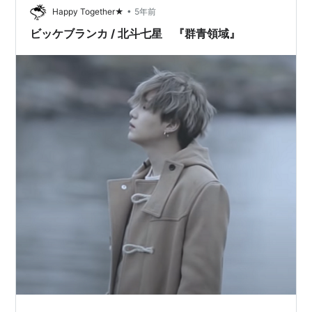
•
Happy Together★
5年前
ビッケブランカ / 北斗七星 『群青領域』