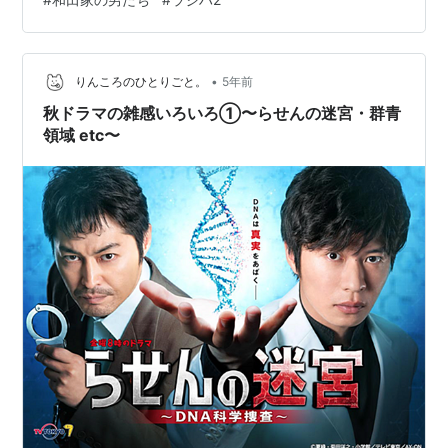
した。 雑感というだけあって本当にざっくりとした短い
感想ですので、 軽〜く読んでくださるとありがたいで
す。 ちなみに今回載せる作品の雑感はこちら（時系列）
↓ ※タイトルをクリックするとその感想のページに飛び
•
りんころのひとりごと。
5年前
ます。 ・おいしい給食 sea…
秋ドラマの雑感いろいろ①〜らせんの迷宮・群青
領域 etc〜