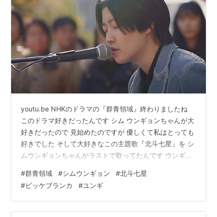
youtu.be NHKのドラマの『群青領域』終わりましたね
このドラマ好きだったんです シム ウンギョンちゃんが大
好きだったので 見始めたのですが 優しくて私はとっても
好きでした そして大好きなこの主題歌『北斗七星』を シ
ムウンギョンちゃんがラストで歌ってたんです ウンギョ
ンちゃん歌上手い 前にも書いたけど この曲本当に大好き
#
群青領域
#
シムウンギョン
#
北斗七星
で ビッケブランカのは本当に毎日聞いてるんじゃないか
#
ビッケブランカ
#
ユンギ
な 大好きな人のことを想って聞いてくださいね youtu.be
この写真見るとなぜなんだろう泣きそうになる