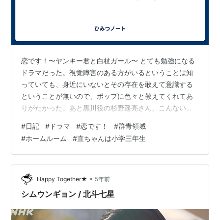
恋です！〜ヤンキー君と白杖ガール〜 とても勉強になる
ドラマだった。視覚障害のある方がいるということは知
っていても、身近にいないとその存在を敢えて意識する
ということが無いので、ポップに色々と教えてくれてあ
りがたかった。あと黒川役の杉野遥亮さん、こんないい
役者さんだったのかと驚く。杉咲花ちゃんがすごいのは
#
日記
#
ドラマ
#
恋です！
#
群青領域
言わずもがなだけれども、こんなにピュアな役をこんな
#
ホームルーム
#
直ちゃんは小学三年生
にピュアに演じられるのがすごい。あとめるるががっつ
り悪役をやっていたのも良かったし細田佳央太さんも田
辺桃子さんも、とにかくみんな演技が上手すぎる。 群青
領域 色々考えさせられるドラマだった。有名人は大変。
•
Happy Together★
5年前
全然投げ出したくなっても、顔が知られていたら…
シムウンギョン / 北斗七星