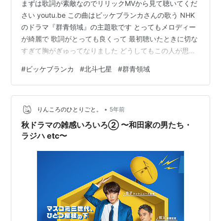
まずは歌詞が素敵なのでリリックMVから見て聴いてくだ
さい youtu.be この曲はビッケブランカさんの歌う NHK
のドラマ『群青領域』の主題歌です とってもメロディー
が綺麗で 歌詞がとっても良くって 最初聴いたときに切な
すぎて胸がぎゅってなりました どうしてもこの人が思い
浮かんでしまいます とっても素敵な曲です♪ こちらが
#
ビッケブランカ
#
北斗七星
#
群青領域
Official MV youtu.be この曲が主題歌のNHKのドラマの
『群青領域』も面白いです シム ウンギョンちゃん日本に
ずっといるのかな 本当に日本語も上手 これからどうなっ
•
ていくのか楽しみです [群青領域] シム・ウンギョン主演
りんころのひとりごと。
5年前
みどころ紹介！| ドラマ10 | …
秋ドラマの雑感いろいろ② 〜和田家の男たち・
ラジハ etc〜