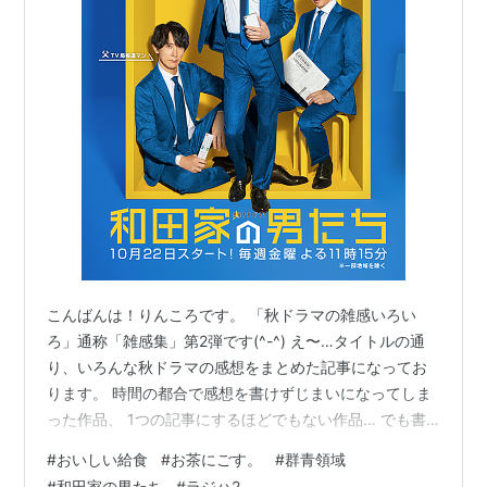
こんばんは！りんころです。 「秋ドラマの雑感いろい
ろ」通称「雑感集」第2弾です(^-^) え〜…タイトルの通
り、いろんな秋ドラマの感想をまとめた記事になってお
ります。 時間の都合で感想を書けずじまいになってしま
った作品、 1つの記事にするほどでもない作品… でも書
き残しておきたい気持ちはちょっとある！という理由
#
おいしい給食
#
お茶にごす。
#
群青領域
で、 このような形で今回も投稿させていただく事にしま
#
和田家の男たち
#
ラジハ2