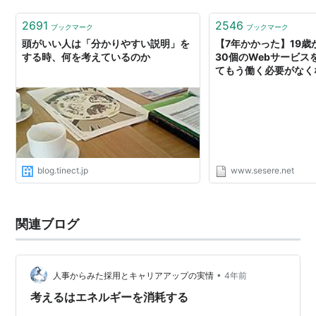
2691
2546
ブックマーク
ブックマーク
頭がいい人は「分かりやすい説明」を
【7年かかった】19歳
する時、何を考えているのか
30個のWebサービス
てもう働く必要がなく
返ってみる - 考えす
ログ
blog.tinect.jp
www.sesere.net
関連ブログ
•
人事からみた採用とキャリアアップの実情
4年前
考えるはエネルギーを消耗する