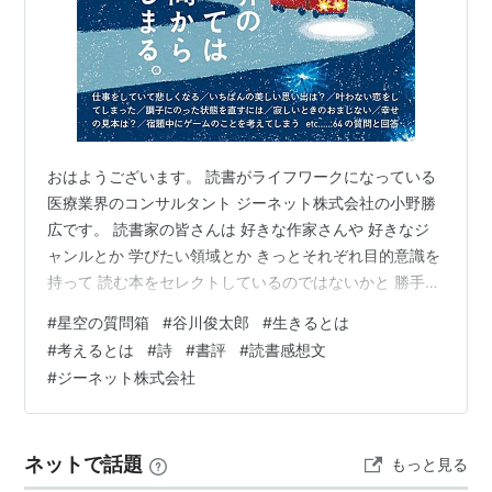
おはようございます。 読書がライフワークになっている
医療業界のコンサルタント ジーネット株式会社の小野勝
広です。 読書家の皆さんは 好きな作家さんや 好きなジ
ャンルとか 学びたい領域とか きっとそれぞれ目的意識を
持って 読む本をセレクトしているのではないかと 勝手に
推察しています。 もちろん私自身もそうなのですが 時々
#
星空の質問箱
#
谷川俊太郎
#
生きるとは
は普段読まないジャンルに手を出して 自分に刺激を与え
#
考えるとは
#
詩
#
書評
#
読書感想文
たり 癒しを得たりすることもありますよね。 今回はほん
#
ジーネット株式会社
わかとした気分になりたく ほのぼのした本を読みたかっ
たのです。 今回ご紹介する書籍は、 【 星空の質問箱 】
です。 本書をピックアップした理由 『 星空の質問箱 』
ネットで話題
もっと見る
谷川…