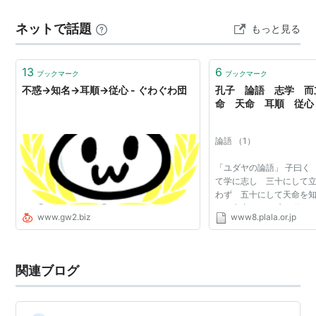
ろはなくなった。 50歳で天命を知り得て、天も人も怨ま
ネットで話題
もっと見る
ない境地になった。 60歳になると、意見を聞くだけで事
の善し悪しや相手の品性…
13
6
ブックマーク
ブックマーク
不惑→知名→耳順→従心 - ぐわぐわ団
孔子 論語 志学 而
命 天命 耳順 従心
論語 （1）
「ユダヤの論語」 子曰く
て学に志し 三十にして
わず 五十にして天命を知
い 七十にして 心の欲す
www.gw2.biz
www8.plala.or.jp
り を踰えず」。 意味： 
15歳で学問に志した。 3
自立で...
関連ブログ