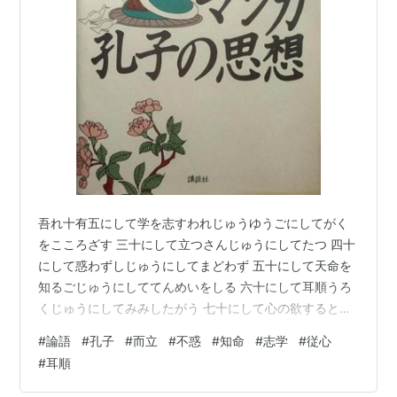
吾れ十有五にして学を志すわれじゅうゆうごにしてがく
をこころざす 三十にして立つさんじゅうにしてたつ 四十
にして惑わずしじゅうにしてまどわず 五十にして天命を
知るごじゅうにしててんめいをしる 六十にして耳順うろ
くじゅうにしてみみしたがう 七十にして心の欲するとこ
ろに従い、矩を踰えずななじゅうにしてこころのほっす
#
論語
#
孔子
#
而立
#
不惑
#
知命
#
志学
#
従心
るところにしたがい、のりをこえず 私は15歳で学問を志
#
耳順
した。 30歳で信念がかたまり、動揺しなくなった。 40
歳になると、物事の処理、道理の理解の面で不明なとこ