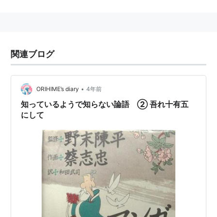
*1
:
論語、為政第二
関連ブログ
•
ORIHIME’s diary
4年前
知っているようで知らない論語 ② 吾れ十有五
にして