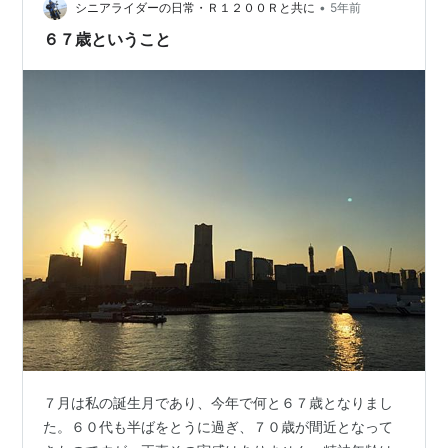
•
シニアライダーの日常・Ｒ１２００Ｒと共に
5年前
６７歳ということ
７月は私の誕生月であり、今年で何と６７歳となりまし
た。６０代も半ばをとうに過ぎ、７０歳が間近となって