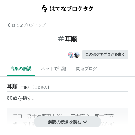
はてなブログ トップ
耳順
このタグでブログを書く
言葉の解説
ネットで話題
関連ブログ
耳順
(
一般
)
【
じじゅん
】
60歳を指す。
子曰、吾十有五而志於学。三十而立。四十而不
解説の続きを読む
惑。五十而知天命。六十而耳順。七十而従心所
欲、不踰矩
*1
。