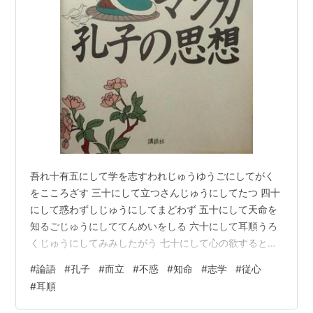
吾れ十有五にして学を志すわれじゅうゆうごにしてがく
をこころざす 三十にして立つさんじゅうにしてたつ 四十
にして惑わずしじゅうにしてまどわず 五十にして天命を
知るごじゅうにしててんめいをしる 六十にして耳順うろ
くじゅうにしてみみしたがう 七十にして心の欲するとこ
ろに従い、矩を踰えずななじゅうにしてこころのほっす
#
論語
#
孔子
#
而立
#
不惑
#
知命
#
志学
#
従心
るところにしたがい、のりをこえず 私は15歳で学問を志
#
耳順
した。 30歳で信念がかたまり、動揺しなくなった。 40
歳になると、物事の処理、道理の理解の面で不明なとこ