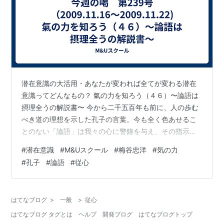
潜在意識の大活用・あなたが変われば全てが変わる潜在
意識ってどんなもの？ 氣の力を知ろう（４６）〜論語は
摂理全うの解説書〜 今から二千五百年も前に、人の歩む
べき道の理想を示した孔子の言葉。今も全く色あせるこ
とのない「論語」は我々の心に警鐘を与え、その指示通
りに行動することで世の摂理に逆らうことなく、素晴ら
#
潜在意識
#
M&Uスクール
#
梅谷忠洋
#
気の力
しい人生を全うすることが出来るのです。 さて、人生と
#
孔子
#
論語
#
従心
いうものは誰もがみんな、どの世代に於いても初体験で
あり、過ぎ去った日々はその人間に独自の“経験と勘”を育
てます。しかし、この“経験と勘”は、自分が生来持つ性質
はてなブログ
>
一般
>
従心
に、その時代の制度、どこで生まれどのように育ったか
はてなブログ タグとは
ヘルプ
開発ブログ
はてなブログトップ
という環境、そして、誰の子供として生…