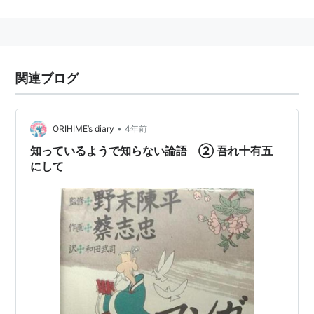
*1
:
論語、為政第二
関連ブログ
•
ORIHIME’s diary
4年前
知っているようで知らない論語 ② 吾れ十有五
にして