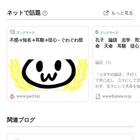
ろはなくなった。 50歳で天命を知り得て、天も人も怨ま
ネットで話題
もっと見る
ない境地になった。 60歳になると、意見を聞くだけで事
の善し悪しや相手の品性…
13
6
ブックマーク
ブックマーク
不惑→知名→耳順→従心 - ぐわぐわ団
孔子 論語 志学 而
命 天命 耳順 従心
論語 （1）
「ユダヤの論語」 子曰く
て学に志し 三十にして
わず 五十にして天命を知
い 七十にして 心の欲す
www.gw2.biz
www8.plala.or.jp
り を踰えず」。 意味： 
15歳で学問に志した。 3
自立で...
関連ブログ