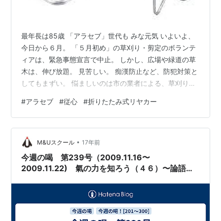
最年長は85歳 「アラセブ」世代も みな元気 いよいよ、
今日から６月。 「５月初め」の草刈り・剪定のボランテ
ィアは、緊急事態宣言で中止。 しかし、広場や緑道の草
木は、伸び放題。 見苦しい。 痴漢防止など、防犯対策と
してもまずい。 悩ましいのは市の業者による、草刈り・
剪定の時期とぶつかること。 ぶつかってもいいというこ
#
アラセブ
#
従心
#
折りたたみ式リヤカー
とで、みんなにメールを送信しました。 ５月末のボラン
ティアに「参加する」という返信は５人だけ。 しかし、
10人も集まりました。 集会所前広場の草刈りは、混合油
•
エンジンの草刈り機で。 里山ボランティアをやっている
M&Uスクール
17年前
メンバーが、一人で刈りました。 他のメンバーは、電動
今週の喝 第239号（2009.11.16〜
トリマーで灌木剪定と…
2009.11.22) 氣の力を知ろう（４６）〜論語は
摂理全うの解説書〜