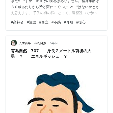
きたのですが、正直その実感はありません。精神年齢は
３０歳あたりから殆ど変わっていないのではないかとさ
え思えます。 子供の頃の私にとって、還暦祝いで赤いち
ゃんちゃんこを着た人は既に相当な高齢者であり、６７
#
高齢者
#
論語
#
而立
#
不惑
#
耳順
#
従心
歳といえば今なら後期高齢者以上の老人に見えたと思い
ます。当時小学校で一番の高齢者といえば、校長先生か
当時校内の小使い室（というか中庭に家族で住める家が
•
ありました）に住み込みで働いていた小使いさん（今で
人生百年 有為自然
5年前
は差別的として死語となり用務員さんとなっています。
有為自然 707 身長２メートル前後の大
お手伝いさんと同類の言葉ですね。）で、小学生の目…
男 ？ エネルギッシュ ？