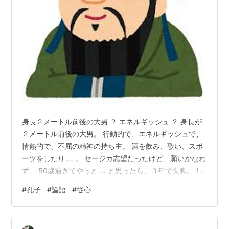
身長２メートル前後の大男 ？ エネルギッシュ ？ 身長が
２メートル前後の大男。 行動的で、エネルギッシュで、
情熱的で、不屈の精神の持ち主。 酒を飲み、歌い、スポ
ーツをしたり … 。 セージカ志望だったけど、願いかなわ
ず、 50歳過ぎてやっと … と思ったら、３年で失脚。 14
年間も諸国を放浪。 出世を諦め、弟子の育成に専念する
#
孔子
#
論語
#
従心
のは、 69歳から74歳で亡くなるまでの数年間。 う ～
ん。 およそ2500年前に生まれた中国の思想家、孔子。
こんな感じの大男だって、知っていました ？ 彼の言葉を