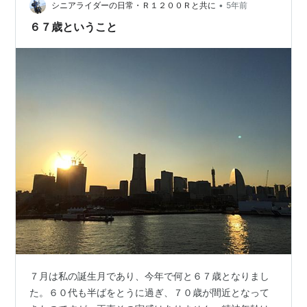
•
シニアライダーの日常・Ｒ１２００Ｒと共に
5年前
６７歳ということ
７月は私の誕生月であり、今年で何と６７歳となりまし
た。６０代も半ばをとうに過ぎ、７０歳が間近となって