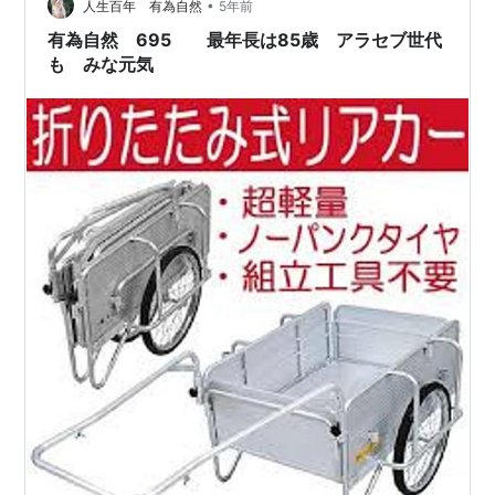
•
集めた本が、『論語』。 全部で１万三千余字。 四百字詰
人生百年 有為自然
5年前
めの原稿用紙で、わずか30数枚。 さて、『100分…
有為自然 695 最年長は85歳 アラセブ世代
も みな元気