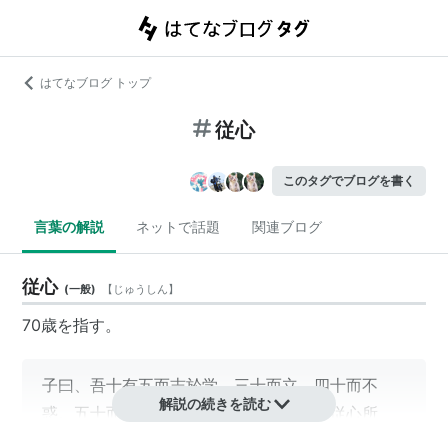
はてなブログ トップ
従心
このタグでブログを書く
言葉の解説
ネットで話題
関連ブログ
従心
(
一般
)
【
じゅうしん
】
70歳を指す。
子曰、吾十有五而志於学。三十而立。四十而不
解説の続きを読む
惑。五十而知天命。六十而耳順。七十而従心所
欲、不踰矩
*1
。