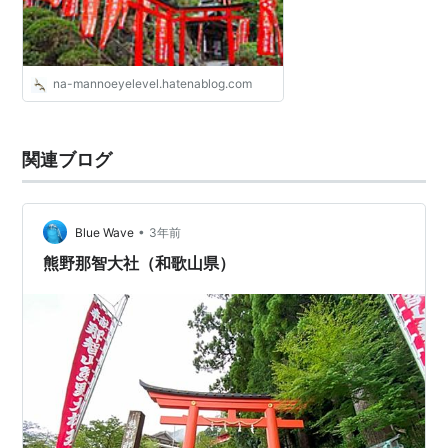
na-mannoeyelevel.hatenablog.com
関連ブログ
•
Blue Wave
3年前
熊野那智大社（和歌山県）