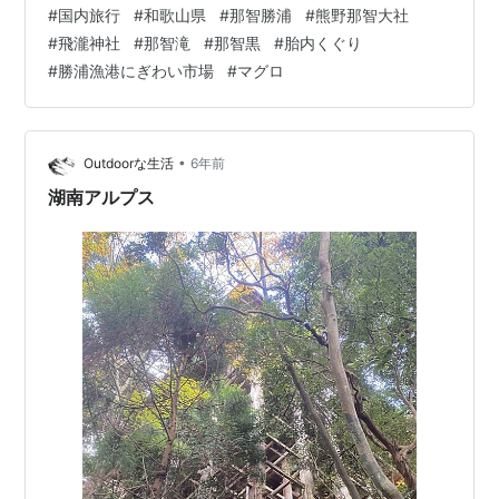
駅と中心市街地 勝浦漁港にぎわい市場 海の湯 熊野那智
#
国内旅行
#
和歌山県
#
那智勝浦
#
熊野那智大社
大社を巡る 飛瀧神社・那智滝 それでは早速那智大社へと
#
飛瀧神社
#
那智滝
#
那智黒
#
胎内くぐり
言いたいところだが、まずは熊野那智大社の別宮である
#
勝浦漁港にぎわい市場
#
マグロ
「飛瀧(ひろう)神社」へ。 森の中にあるような感じで、
雰囲気がとてもいい。 飛瀧神社へ 飛瀧神社には世界遺産
である「那智(の)滝」があり、立派な石碑が立っている。
…
•
Outdoorな生活
6年前
湖南アルプス