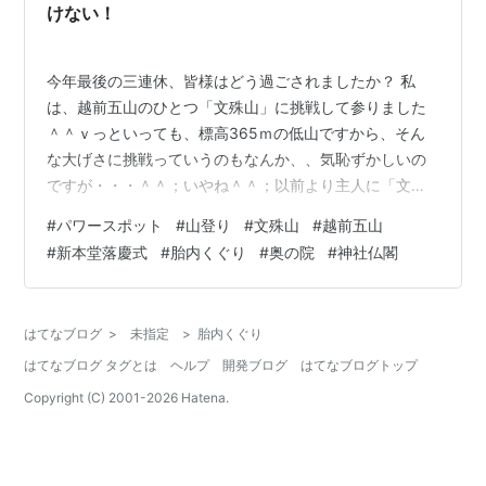
堂山（湖南アルプス）と琵琶湖 太神山不動寺…
けない！
今年最後の三連休、皆様はどう過ごされましたか？ 私
は、越前五山のひとつ「文殊山」に挑戦して参りました
＾＾ｖっといっても、標高365ｍの低山ですから、そん
な大げさに挑戦っていうのもなんか、、気恥ずかしいの
ですが・・・＾＾；いやね＾＾；以前より主人に「文殊
山に登らんか＾＾泰澄さんゆかりの山なんやで～＾＾」
#
パワースポット
#
山登り
#
文殊山
#
越前五山
と誘われてはいたのですが、膝の具合が芳しくないこと
#
新本堂落慶式
#
胎内くぐり
#
奥の院
#
神社仏閣
もあり山登りというだけでダメやな・・と諦めてまし
た。 そんなところへ先日、文殊山の山頂に本堂が再建さ
れたという記事を新聞で目にします。 三年前の台風の影
はてなブログ
>
未指定
>
胎内くぐり
響で本堂は半壊。しかし、善意の募金により今月13日に
はてなブログ タグとは
ヘルプ
開発ブログ
はてなブログトップ
新本堂の落慶式を厳かに迎えることができたよう…
Copyright (C) 2001-
2026
Hatena.