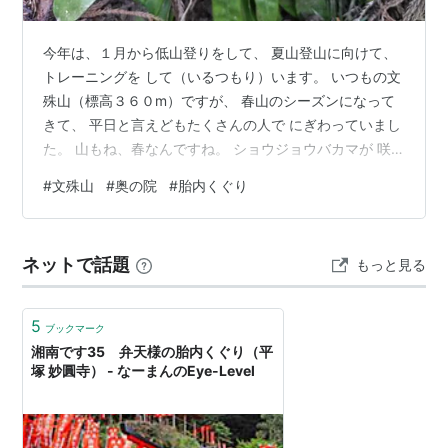
今年は、１月から低山登りをして、 夏山登山に向けて、
トレーニングを して（いるつもり）います。 いつもの文
殊山（標高３６０m）ですが、 春山のシーズンになって
きて、 平日と言えどもたくさんの人で にぎわっていまし
た。 山もね、春なんですね。 ショウジョウバカマが 咲
いていましたね。 カタクリの群生地では、 葉っぱは確認
#
文殊山
#
奥の院
#
胎内くぐり
できましたが 花はまだのようでした。 もうちょっとあと
に 登ったた時かな〜と 歩を進めていると、あらまっ！
東南の斜面のモノは 蕾を上げているでは あ〜りません
ネットで話題
もっと見る
か！ おおっ！反り返っているのも あ〜るじゃないかっ！
嬉しくなっちゃいました。 ローアングルで一眼を 構えて
いる人も …
5
ブックマーク
湘南です35 弁天様の胎内くぐり（平
塚 妙圓寺） - なーまんのEye-Level