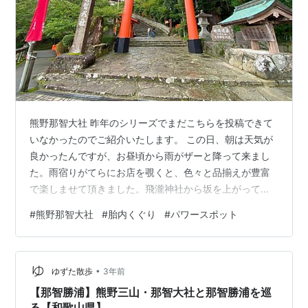
熊野那智大社 昨年のシリーズでまだこちらを投稿できて
いなかったのでご紹介いたします。 この日、朝は天気が
良かったんですが、お昼頃から雨がザーと降って来まし
た。雨宿りがてらにお店を覗くと、色々と品揃えが豊富
で楽しませて頂きました。飛瀧神社から坂を上がって行
くと熊野那智大社に行けますし、森から行く事も出来ま
#
熊野那智大社
#
胎内くぐり
#
パワースポット
す。 坂道が多い中、ようやく到着。こちらは参道にいた
鹿たちが道を開けて公園の方へ移動してくれました。 一
の鳥居からはこれまた上り階段(;''∀'') タツノオトシゴみ
•
たいな龍さん 振り返ると結構な高さまで来ました。境内
ゆずた散歩
3年前
はそこそこ広い。（写真がないじゃん）とお気付きの
【那智勝浦】熊野三山・那智大社と那智勝浦を巡
方。そうです。写真がありません…
る【和歌山県】