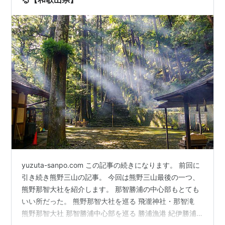
yuzuta-sanpo.com この記事の続きになります。 前回に
引き続き熊野三山の記事。 今回は熊野三山最後の一つ、
熊野那智大社を紹介します。 那智勝浦の中心部もとても
いい所だった。 熊野那智大社を巡る 飛瀧神社・那智滝
熊野那智大社 那智勝浦中心部を巡る 勝浦漁港 紀伊勝浦