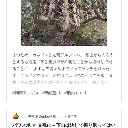
まつだめ、カネゴンと湖南アルプスへ。 堂山から入ろう
とするも道路工事と渡渉点が不明なことから逆回りで回
ることに。 ますば矢筈ヶ岳まで登ってランチを取った
後、さらに太神山へ。太神山には目的の一つである、清
水寺並みの懸崖造りの不動寺と胎内くぐり。お寺入り口
の仏像も独自のテイストで面白い。 さらに堂山へと進む
#
湖南アルプス
#
懸崖造り
#
胎内くぐり
と、ここがまさに湖南アルプスの核心で岩場やロープが
出てきましたが、日暮れも近づき急いで通過。やはり元
通りの回り方でいけば良かった！と思いつつも、道路合
•
流点は何の道標・目印のない場所だったので仕方なし。
。。夢見るDonko列車 。。
6年前
見どころ盛りだくさんで良い山でした。 矢筈ヶ岳からの
パワスポ ☆ 文殊山～下山は決して振り返ってはい