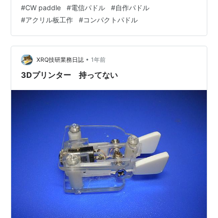
ガラスの代わりやフォトフレームや書類などを収納する
#
CW paddle
#
電信パドル
#
自作パドル
ケースなどに用いられるもののようである。薄いためナ
#
アクリル板工作
#
コンパクトパドル
イフでも切断することができる。アクリルとしての性質
はそのままなので接着も溶剤を使って容易だ。これを使
ってこれまでは厚い板で作ってきたパドルを作ってみる
ことにした。 1mmの厚さはパドルのレバーで適度の弾性
•
XRQ技研業務日誌
1年前
を得るために使ってきたものだ…
3Dプリンター 持ってない