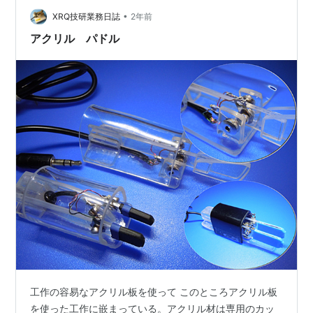
きる。それを親指か人差し指で左右に振って操作するこ
•
とで符号を生成するものである。理屈はわかってもなか
XRQ技研業務日誌
2年前
なか操作が難しそうなので試してみた。
アクリル パドル
shig55.hatenablog.com 今回…
工作の容易なアクリル板を使って このところアクリル板
を使った工作に嵌まっている。アクリル材は専用のカッ