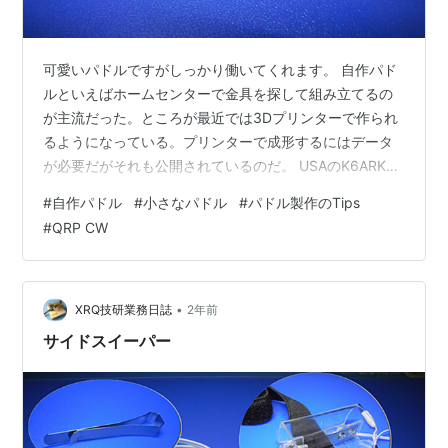
可愛いパドルですがしっかり働いてくれます。 自作パド
ルといえばホームセンターで金具を探して組み立てるの
が主流だった。ところが最近では3Dプリンターで作られ
るようになっている。プリンターで成形するにはデータ
が必要だがそれも公開されているのだ。 USAのK6ARK、
Adamさんはいろいろなデータを公開していて、プリンタ
#
自作パドル
#
小さなパドル
#
パドル製作のTips
ーを持っていれば誰でも同じものを作ることができる。
#
QRP CW
動画を見るとたくさんの方がこのパドルを作っていてな
かなか面白そうだ。プリントされた部品を組み立て、そ
こにいくつかの金具を組み込めば完成する。必要なのは
ステレオジャック、ビス、イモネジ、それに線材だけだ
•
XRQ技研業務日誌
2年前
という。樹脂でプリントされたものな…
サイドスイーパー