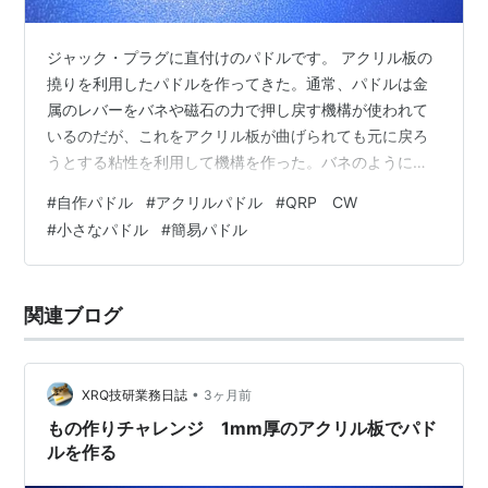
ジャック・プラグに直付けのパドルです。 アクリル板の
撓りを利用したパドルを作ってきた。通常、パドルは金
属のレバーをバネや磁石の力で押し戻す機構が使われて
いるのだが、これをアクリル板が曲げられても元に戻ろ
うとする粘性を利用して機構を作った。バネのように強
さの調整は難しいが板の厚さや幅、支点からの距離など
#
自作パドル
#
アクリルパドル
#
QRP CW
を調整することで適度の撓りが得られる。押されて元に
#
小さなパドル
#
簡易パドル
戻るだけなので振れ留めを付ける必要もない。簡単な機
構でパドルの機能を得ることができる。 接点に関しては
ビスなどの金属部品同士が接触する機構では接触不良や
関連ブログ
チャタリングの発生が懸念されたが、実際に試してみる
と多くのエレキーにはそれらを補正する機能が組み…
•
XRQ技研業務日誌
3ヶ月前
もの作りチャレンジ 1mm厚のアクリル板でパド
ルを作る