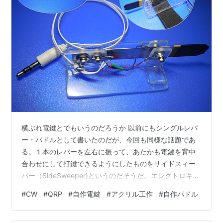
横ぶれ電鍵とでもいうのだろうか 以前にもシングルレバ
ー・パドルとして書いたのだが、今回も同様な話題であ
る。１本のレバーを左右に振って、あたかも電鍵を背中
合わせにして打鍵できるようにしたものをサイドスィー
パー（SideSweeper)というのだそうだ。エレクトロキー
ヤーが接続されているのではなく、左右どちらに振って
#
CW
#
QRP
#
自作電鍵
#
アクリル工作
#
自作パドル
も長点や短点が送出できる機構だ。基本的にはストレー
トキーなので、指で片側を押せばモールス符号を生成で