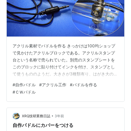
アクリル素材でパドルを作る きっかけは100均ショップ
で見かけたアクリルブロックである。アクリルスタンプ
台という名称で売られていた。別売のスタンプシートを
このブロックに貼り付けてインクを付け、スタンプとし
て使うもののようだ。大きさが3種類有り、はがき大のも
のが一番大きい。私は一番小さい5cm×8cm×0.9cmのも
#
自作パドル
#
アクリル工作
#
パドルを作る
のを入手した。表面が磨かれていて透き通ってきれいな
#
ＣＷパドル
ブロックである。 この美しさに惹かれて、パドルを作っ
てみようと考えた。これまでもアクリル板でパドルを作
ってきたが、今回は全体を透明になるようにしてみた
い。しかし、接点部分や支持部分は金属のビスやキュー
•
XRQ技研業務日誌
3年前
ブスペーサーを使わなくてはならず、…
自作パドルにカバーをつける