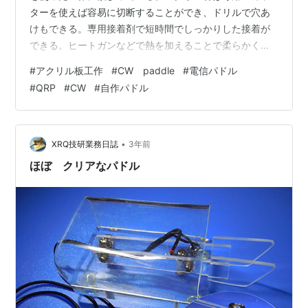
ターを使えば容易に切断することができ、ドリルで穴あ
けもできる。専用接着剤で短時間でしっかりした接着が
できる。ヒートガンなどで熱を加えることで柔らかくな
り、容易に成形できる。工作が簡単なので思いついたこ
#
アクリル板工作
#
CW paddle
#
電信パドル
とをすぐに試せるのだ。 弱点としては素材が柔らかいた
#
QRP
#
CW
#
自作パドル
め傷つきやすい。また、軽いためどっしりとしたものを
作ることは難しい。電鍵やパドルなど机上にしっかり固
定して使うものには向かない素材だと思うのだが、発想
を変えて手で握って使うものとすれば、面白いものが作
•
XRQ技研業務日誌
3年前
れそうである。 今回は接点の間隔や、レバーの強…
ほぼ クリアなパドル