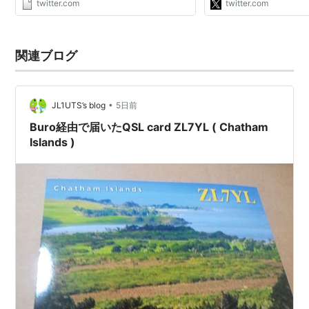
twitter.com
twitter.com
関連ブログ
•
JL1UTS’s blog
5日前
Buro経由で届いたQSL card ZL7YL ( Chatham
Islands )