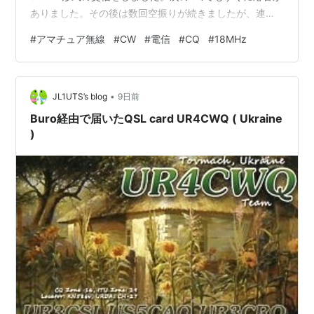
ありました。その後は数回空振りが続きましたが、連続
で呼ばれたり、2局同時に呼ばれたりと、そこそこコンス
#
アマチュア無線
#
CW
#
電信
#
CQ
#
18MHz
タントに呼ばれ続けました。1曲だけどうしても聞き取れ
なかった局がいました。申し訳けなかったのですが失礼
させていただきました。CQでは10局と交信することがで
•
きました。 昨日はパドルを一切使用せず、オール縦振れ
JL1UTS’s blog
9日前
電鍵での交信です。後半はだんだん疲れてきました。 CQ
Buro経由で届いたQSL card UR4CWQ ( Ukraine
は出す人は出しますが、出さ…
)