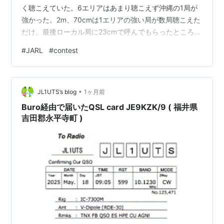
く聴こえていた。6エリアはあまり聴こえず沖縄の1局が
強かった。2m、70cmは1エリアの強い局が数局聴こえた
だけ。最後ローカル局に23cmで呼んでもらったところで
終了。 QSO いただいたみなさま、ありがとうございまし
#
JARL
#
contest
た。
•
JL1UTS’s blog
1ヶ月前
Buro経由で届いたQSL card JE9KZK/9 ( 福井県
吉田郡永平寺町 )