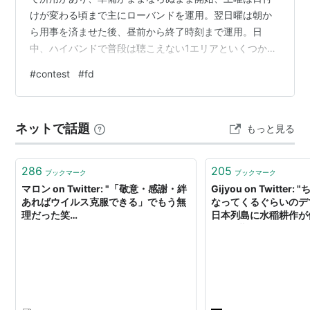
けが変わる頃まで主にローバンドを運用。翌日曜は朝か
ら用事を済ませた後、昼前から終了時刻まで運用。日
中、ハイバンドで普段は聴こえない1エリアといくつか
QSOできた。最後の1時間くらいに 40m に出てみたがあ
#
contest
#
fd
まり聴こえない。しかも、送信すると SWR2.0 近くにな
ってしまい、アンテナの調整がイマイチ。VUはHFを運用
しながら時々スコープを覗いてみるが出てる局が見えな
ネットで話題
もっと見る
い時間が多かった。 QSO いただいたみなさま、ありがと
うございました。
286
205
ブックマーク
ブックマーク
マロン on Twitter: "「敬意・感謝・絆
Gijyou on Twitte
あればウイルス克服できる」でもう無
なってくるぐらいのデ
理だった笑
日本列島に水稲耕作が
https://t.co/Jp67Cw0Fql"
元前9世紀頃で、それ
跡は皆無（土器表面に
調べるレプリカ法によ
前9世紀頃の最も古い
夜臼式… https://t.co/