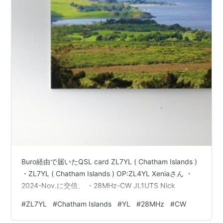
Buro経由で届いたQSL card ZL7YL ( Chatham Islands )
・ZL7YL ( Chatham Islands ) OP:ZL4YL Xeniaさん ・
2024-Nov.に交信、 ・28MHz-CW JL1UTS Nick
#
ZL7YL
#
Chatham Islands
#
YL
#
28MHz
#
CW