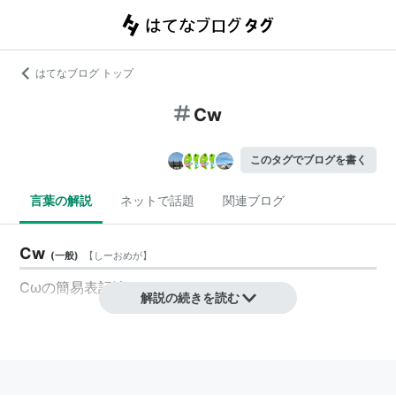
はてなブログ トップ
Cw
このタグでブログを書く
言葉の解説
ネットで話題
関連ブログ
Cw
(
一般
)
【
しーおめが
】
Cωの簡易表記法。
解説の続きを読む