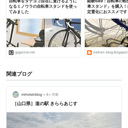
自転車をタテヨコ自在に置けるように
経験689：自転車の
なるミノウラの自転車スタンドを使っ
車スタンド」を購入！
てみました
定置化におススメです
gigazine.net
keiken-blog.blogspo
関連ブログ
•
mihotekiblog
8ヶ月前
［山口県］道の駅 きららあじす⁡