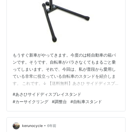
もうすぐ新車がやってきます。今度のは軽自動車の箱バ
ンです。そうです、自転車がバラさなくてもまるごと乗
ってしまいます。それで、今回は、私が普段から愛用し
ている非常に役立っている自転車のスタンドを紹介しま
す。 これです。↓ 【送料無料】あさひ サイドディスプレ
イスタンド 業務用・高剛性 メンテナンススタンド ディ
#
あさひサイドディスプレイスタンド
レーラー調整におすすめ価格：3980円（税込、送料別)
#
カーサイクリング
#
調整台
#
自転車スタンド
(2021/5/24時点) 楽天で購入 普段の自転車の整備用とし
ても優れています。ほとんどの自転車が使えます。リア
のチェンステーとリアステーに引っ掛けて立てるだけ。
安定していて、少々のことでは倒れません。フック部分
•
kerunocycle
6年前