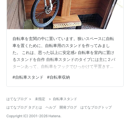
自転車を玄関の中に置いています。狭いスペースに自転
車を置くために、自転車用のスタンドを作ってみまし
た。 これは、思った以上に安定感♪ 自転車を室内に置け
るスタンドを自作 自転車スタンドのタイプには主に２パ
ターンあって、自転車をフックでひっかけて平置きする
タイプと、タイヤを立てて縦置きするタイプ。 いくつか
#
自転車スタンド
#
自転車収納
の自作しているサイトをみると、ツーバイ材などや金具
のフックで作っています。コストも安くてお手軽なので
すが、何十万もする自転車なのに、スタンドがお粗末な
はてなブログ
>
未指定
>
自転車スタンド
のではもったいないので、今回は思い切って銘木を使っ
はてなブログ タグとは
ヘルプ
開発ブログ
はてなブログトップ
て分厚く作ってみました。って、厚い材が残っていて、
処置に困っていたのでちょうどよかったのですけ…
Copyright (C) 2001-
2026
Hatena.