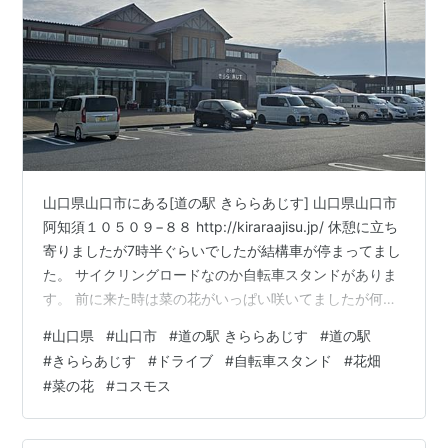
山口県山口市にある[道の駅 きららあじす⁡] 山口県山口市
阿知須１０５０９−８８ http://kiraraajisu.jp/ 休憩に立ち
寄りましたが7時半ぐらいでしたが結構車が停まってまし
た。 サイクリングロードなのか自転車スタンドがありま
す。 前に来た時は菜の花がいっぱい咲いてましたが何も
咲いておらず。 まだ開店時間じゃなかったのでまた機会
#
山口県
#
山口市
#
道の駅 きららあじす⁡
#
道の駅
があれば菜の花やコスモスがいっぱい咲いてる時に来れ
#
きららあじす⁡
#
ドライブ
#
自転車スタンド
#
花畑
たらいいな。 行った日：2025年5月3日 ☆ミホテキの
#
菜の花
#
コスモス
SNSと応援支援ファンレター☆ はてなブログ PC はてな
ブログ 携帯 インスタグラム スレッド Ｘ(ブログ投稿宣伝
のみ) suzuriグッズ販売 …