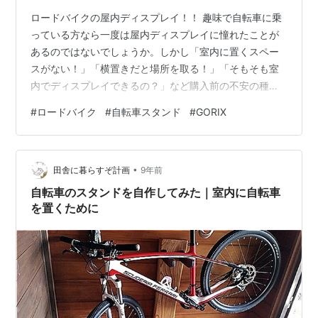
ロードバイクの屋内ディスプレイ！！ 趣味で自転車に乗
っている方なら一度は屋内ディスプレイに憧れたことが
あるのではないでしょうか。しかし「室内に置くスペー
スがない！」「横置きだと場所を取る！」「そもそも室
内でディスプレイできるの？」など購入前の不安の種は
尽きませんよね。 本日の記事はそんな悩める転車好きの
#
ロードバイク
#
自転車スタンド
#
GORIX
方、自転車を買ったばかりの方、もしくはこれから自転
車やスタンドを買おうと考えている方のためにおすすめ
の自転車スタンドをご紹介します！ 自分自身もつい最近
•
まで、自転車の置き場に困っていました。僕の住んでい
田舎に暮らすぞ計画
9年前
るマンションは1階に駐輪場があるので、自転車を保管す
自転車のスタンドを自作してみた｜室内に自転車
る環境は最低限整っていました。もちろん駐輪…
を置くために