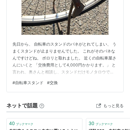
先日から、 自転車のスタンドのバネがとれてしまい、 う
まくスタンドが止まりませんでした。 これがそのバネな
んですけどね。 ポロリと取れました。 近くの自転車屋さ
んにいくと 「交換費用として4,000円かかります。」 と
言われ、奥さんと相談し、スタンドだけモノタロウで購
入しました。 約2,200円＋送料で、3,000円未満ですか
#
自転車スタンド
#
交換
ね www.monotaro.com キャップを取って、ナットを緩
めて、スタンドを抜き取りました。 購入したスタンドの
取り付けに格闘しながら２０分……。 見事、取り付ける
ネットで話題
もっと見る
ことができました。 不要のスタンドは「鉄くず」で捨て
ます。 私にもできましたので、是非挑戦してみて下さ…
40
30
ブックマーク
ブックマーク