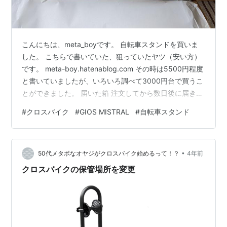
こんにちは、meta_boyです。 自転車スタンドを買いま
した。 こちらで書いていた、狙っていたヤツ（安い方）
です。 meta-boy.hatenablog.com その時は5500円程度
と書いていましたが、いろいろ調べて3000円台で買うこ
とができました。 届いた箱 注文してから数日後に届きま
した。台湾製だったんですね。 箱を開けると部品がバラ
#
クロスバイク
#
GIOS MISTRAL
#
自転車スタンド
バラに入っています。自分で組み立てです。 六角レンチ
が必要でしたが、中に入っていたので自分で準備する必
要なし。 マニュアルが付いていたので順番に組み立てれ
•
ば簡単でした。 箱を開けたところ 出来上がったものを定
50代メタボなオヤジがクロスバイク始めるって！？
4年前
位置に置いて、自転車の前輪をセットしてみまし…
クロスバイクの保管場所を変更