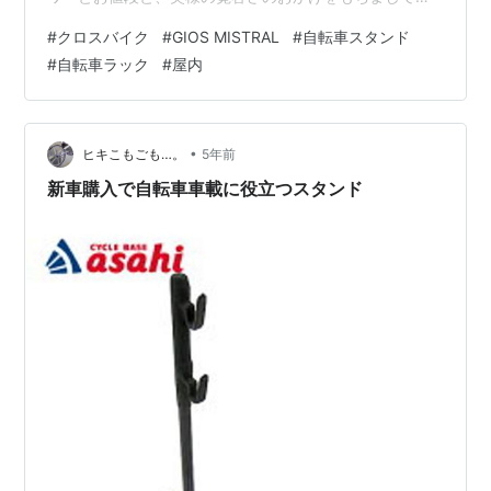
めでたく玄関の扉の中に置かせてもらえることになりま
#
クロスバイク
#
GIOS MISTRAL
#
自転車スタンド
した。 昇格！！ シューズラックが置いてあったのを、靴
#
自転車ラック
#
屋内
を思い切って処分してラックを庭先に出し、その場所に
GIOS MISTRALが鎮座しています。 少し玄関が狭くなり
ましたが、いい感じに収まってます。 今はまだきれいな
ので見た目も悪くないですが、恐らく自転車が汚れてき
•
ヒキこもごも…。
5年前
たら外に追いやられ…
新車購入で自転車車載に役立つスタンド