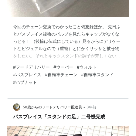
今回のチェーン交換でわかったこと備忘録ほか。 先日ふ
とパスブレイス後輪のバルブを見たらキャップがなくな
っとる！ （後輪は仏式にしている）見るからにデリケー
トなビジュアルなので（重複）とにかくサッサと被せ物
をしたい。 それとキックスタンドの調子が芳しくない
が…バネだけ取り替えたらワンチャン行けんじゃね？
#
フードデリバリー
#
ウーバー
#
ウォルト
（編集部注…「もうちょっとだましだまし使えるか
#
パスブレイス
#
自転車チェーン
#
自転車スタンド
も？」の意か）というのもあってホムセンの自転車売り
#
ハブナット
場を見に行った。 仏式バルブのキャップは意外とホムセ
ンにはなさそうと思ったが1種類だけあった...がアルミ
製、は良いとしても黒の一択。 うーん、シュワルベのチ
ューブについていたデフォルトのキャップがプラ…
•
50歳からのフードデリバリー配達員
3年前
パスブレイス「スタンドの足」二号機完成