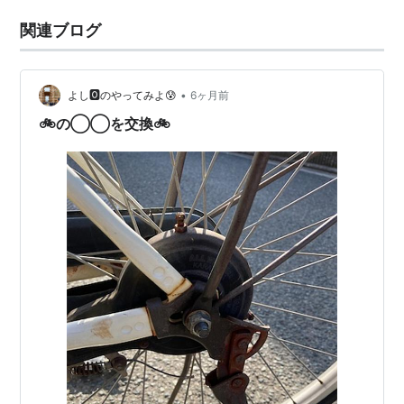
関連ブログ
•
よし🅾️のやってみよ😰
6ヶ月前
🚲の◯◯を交換🚲