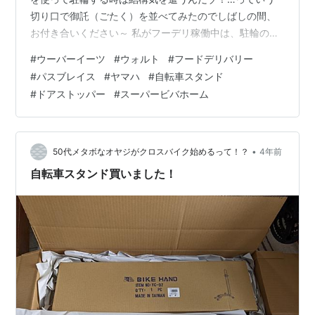
切り口で御託（ごたく）を並べてみたのでしばしの間、
お付き合いください～ 私がフーデリ稼働中は、駐輪の度
に駐輪場所の傾きに気を配る必要がある。 道路の端は意
#
ウーバーイーツ
#
ウォルト
#
フードデリバリー
外と傾斜していて、左側通行で自転車を乗りつけそのま
#
パスブレイス
#
ヤマハ
#
自転車スタンド
ま停車しようとするとキックスタンドの場合自転車は左
#
ドアストッパー
#
スーパービバホーム
側に傾くので左側に傾いているところに左側に傾く自転
車を停めることとなり、カナ～リ左に傾いてしまうこと
になる。 一般的な自転車ならばそうそう倒れることを気
にかける必要もないだろうが、 私の愛機パス…
•
50代メタボなオヤジがクロスバイク始めるって！？
4年前
自転車スタンド買いました！