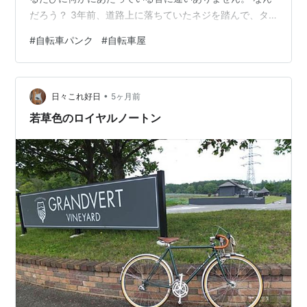
だろう？ 3年前、道路上に落ちていたネジを踏んで、タ
イヤがパンクしたことがありました。その時の感触と似
#
自転車パンク
#
自転車屋
ています。あのとき、タイヤはぺっちゃんこ。暑い時期
で汗だくになりながら自転車を押して歩き、20分かけて
自転車店までたどり着き、30分以上、店の前に立って待
•
っていて、直してもらいました。けっこう大変でした。
日々これ好日
5ヶ月前
さて、家に帰ってタイヤを見ると・・・ やはり、前輪の
若草色のロイヤルノートン
タイヤに平たい金属製のものが刺さって…