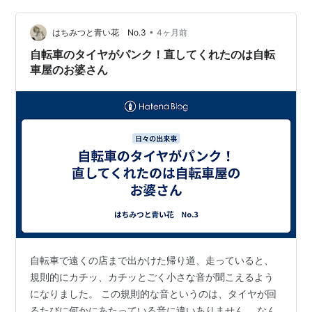
備をしながら対応することになる。 完全に準備が終わる
前に、もう仕事は始まっている。 10時30分、ようやく営
•
はちみつと青い花 No.3
4ヶ月前
業開始 一通りの準備が…
自転車のタイヤがパンク！直してくれたのは自転
車屋のお婆さん
自転車で遠くの店まで出かけた帰り道、走っていると、
規則的にカチッ、カチッとごく小さな音が聞こえるよう
になりました。 この規則的な音というのは、タイヤが回
るたびに何かにあたっている音に違いありません。 なん