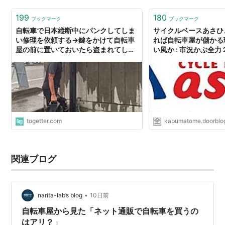
と思う。 もちろん仕事中は自転車…
199
180
ブックマーク
ブックマーク
自転車で日本縦断中にパンクしてしま
サイクルベースあさひ
い修理を依頼する→鍵をかけて自転車
れば自転車屋が儲かる
屋の前に置いておいたら盗まれてしま
い風か : 市況かぶ全力
ったらしい
togetter.com
kabumatome.doorblog
関連ブログ
•
narita-lab’s blog
10日前
自転車屋から見た「ネット通販で自転車を買うの
はアリ？」