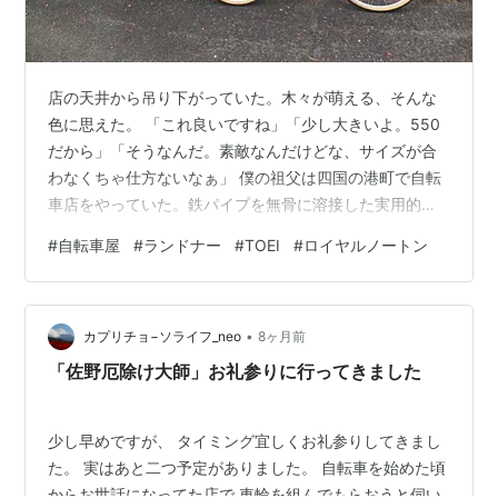
店の天井から吊り下がっていた。木々が萌える、そんな
色に思えた。 「これ良いですね」「少し大きいよ。550
だから」「そうなんだ。素敵なんだけどな、サイズが合
わなくちゃ仕方ないなぁ」 僕の祖父は四国の港町で自転
車店をやっていた。鉄パイプを無骨に溶接した実用的な
自転車店。ブレーキは鉄のロッドパイプ。子供心に祖父
#
自転車屋
#
ランドナー
#
TOEI
#
ロイヤルノートン
の作業は楽しかった。バケツに黒いゴムチューブを入れ
て空気穴を見つける。ブクブクと泡が浮かぶ。そこをヤ
スリで擦り、ゴム糊を塗り、パッチをあてる。もう空気
•
は漏れない。油汚れの落ちない黒い指。僕には祖父は魔
カプリチョ−ソライフ_neo
8ヶ月前
術師だった。 僕はそんな魔術師に再び会うことになる。
「佐野厄除け大師」お礼参りに行ってきました
結婚して住み始めた集合住宅は丘の上に建って…