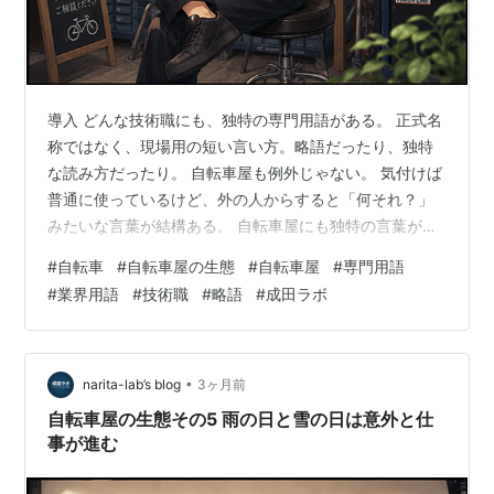
導入 どんな技術職にも、独特の専門用語がある。 正式名
称ではなく、現場用の短い言い方。略語だったり、独特
な読み方だったり。 自転車屋も例外じゃない。 気付けば
普通に使っているけど、外の人からすると「何それ？」
みたいな言葉が結構ある。 自転車屋にも独特の言葉があ
る 自転車屋の会話は、慣れていないと結構分からない。
#
自転車
#
自転車屋の生態
#
自転車屋
#
専門用語
別に隠語とかではない。単純に、作業効率のために短く
#
業界用語
#
技術職
#
略語
#
成田ラボ
なっていった結果だと思う。 長い言葉を毎回フルで言っ
ていると大変だし、現場だと短い方が伝わりやすい。 だ
から自然と、独特な略語や呼び方が増えていく。 10mm
レンチは「トオミリ」 例えば、10mmレンチ。 普通に言
•
narita-lab’s blog
3ヶ月前
えば「10ミリレンチ」…
自転車屋の生態その5 雨の日と雪の日は意外と仕
事が進む