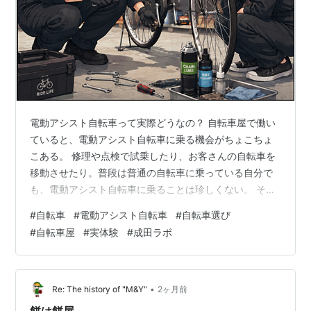
電動アシスト自転車って実際どうなの？ 自転車屋で働い
ていると、電動アシスト自転車に乗る機会がちょこちょ
こある。 修理や点検で試乗したり、お客さんの自転車を
移動させたり。普段は普通の自転車に乗っている自分で
も、電動アシスト自転車に乗ることは珍しくない。 そこ
で毎回思うことがある。 「これ、めちゃくちゃ楽だ
#
自転車
#
電動アシスト自転車
#
自転車選び
な……」 ということだ。 正直な話、自分も最初は 「ま
#
自転車屋
#
実体験
#
成田ラボ
ぁ、ちょっと楽になるくらいでしょ？」 くらいに思って
いた。 でも実際に乗ってみると、その印象はかなり変わ
った。 漕ぎ出しは軽いし、坂道もスイスイ登っていく。
荷物を積んでいても、それほど苦にならない。 特に普段
•
Re: The history of "M&Y"
2ヶ月前
から自転車を使っている人ほど、その…