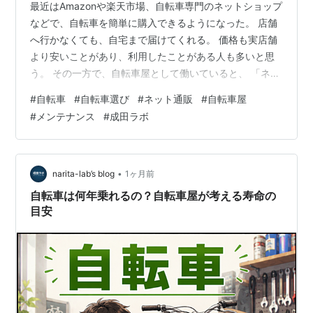
最近はAmazonや楽天市場、自転車専門のネットショップ
などで、自転車を簡単に購入できるようになった。 店舗
へ行かなくても、自宅まで届けてくれる。 価格も実店舗
より安いことがあり、利用したことがある人も多いと思
う。 その一方で、自転車屋として働いていると、 「ネッ
トで買った自転車なんですが……」 という相談を受ける
#
自転車
#
自転車選び
#
ネット通販
#
自転車屋
ことも少なくない。 その時に思い出すのが、社長が以前
#
メンテナンス
#
成田ラボ
言っていた一言だ。 「ネットで車買いますか？」 最初に
聞いた時は「なるほど」と思った。 確かに車を買う時
は、実際にお店へ行って説明を受けたり、点検や整備を
含めて購入する人がほとんどだろう。 自転車も、本来は
•
narita-lab’s blog
1ヶ月前
それに近い乗り物だ。 結論…
自転車は何年乗れるの？自転車屋が考える寿命の
目安