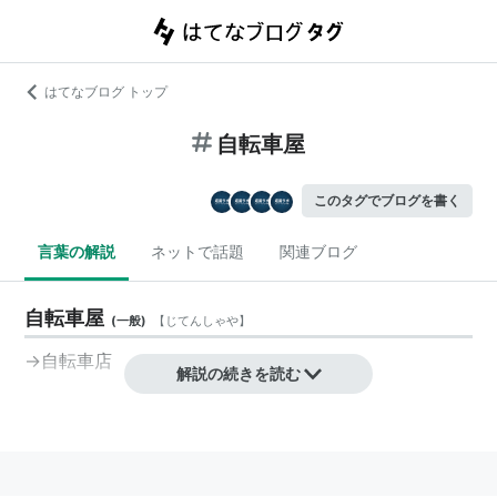
はてなブログ トップ
自転車屋
このタグでブログを書く
言葉の解説
ネットで話題
関連ブログ
自転車屋
(
一般
)
【
じてんしゃや
】
→
自転車店
解説の続きを読む