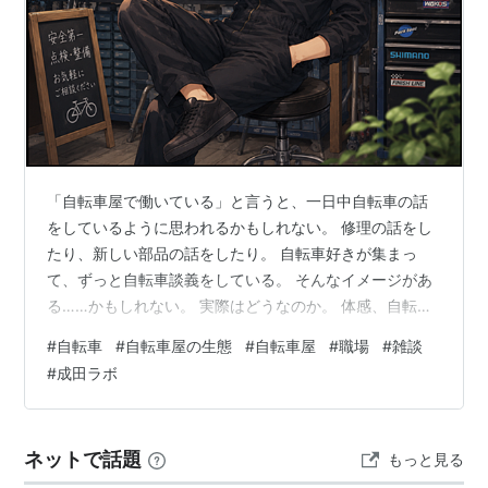
「自転車屋で働いている」と言うと、一日中自転車の話
をしているように思われるかもしれない。 修理の話をし
たり、新しい部品の話をしたり。 自転車好きが集まっ
て、ずっと自転車談義をしている。 そんなイメージがあ
る……かもしれない。 実際はどうなのか。 体感、自転車
4：その他6くらいである。 むしろ自転車以外の話の方が
#
自転車
#
自転車屋の生態
#
自転車屋
#
職場
#
雑談
多い。 もちろん仕事中なので、修理や部品の話は普通に
#
成田ラボ
する。 でも、そこからいつの間にかイヤホンの話になっ
たり、アニメの話になったり、ミニ四駆の話になった
り。 気付けば自転車が完全に行方不明になっている。 今
ネットで話題
もっと見る
回は、そんな自転車屋の雑談事情について書いてみよう