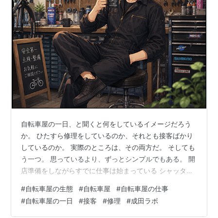
自転車屋の一日、と聞くと何をしているイメージだろう
か。 ひたすら修理をしているのか、それとも接客ばかり
しているのか。 実際のところは、その両方だ。 そしても
う一つ。 思っているより、ずっとシンプルでもある。 開
店準備をしながらすでに仕事は始まっている シャッター
を開けたら、開店準備に入る。 道具を外に出して、ゴミ
#
自転車屋の生態
#
自転車屋
#
自転車屋の仕事
箱を出して、営業できる状態を整えていく。 でも、この
#
自転車屋の一日
#
接客
#
修理
#
成田ラボ
時点でお客さんは来る。 空気を入れてほしい、ちょっと
見てほしい。そんな感じで声をかけられる。 だから、準