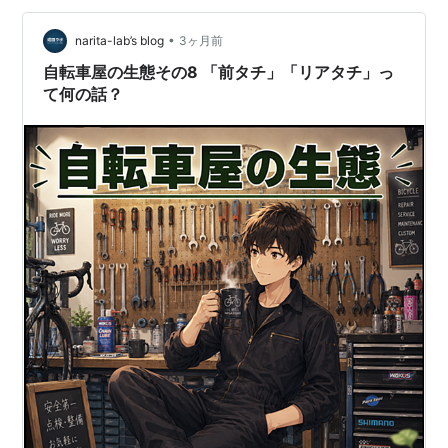
•
narita-lab’s blog
3ヶ月前
自転車屋の生態その8 「前タチ」「リアタチ」っ
て何の話？