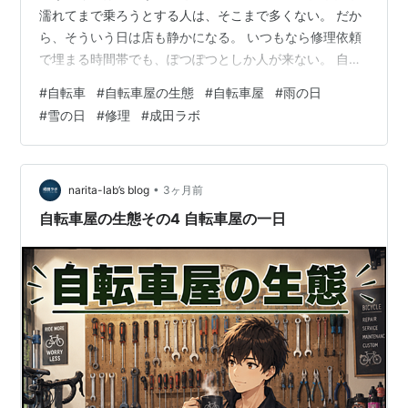
濡れてまで乗ろうとする人は、そこまで多くない。 だか
ら、そういう日は店も静かになる。 いつもなら修理依頼
で埋まる時間帯でも、ぽつぽつとしか人が来ない。 自転
車は天候に左右される乗り物 晴れていれば普通に乗る人
#
自転車
#
自転車屋の生態
#
自転車屋
#
雨の日
でも、雨となると話は別だ。 通勤や通学で使っている人
#
雪の日
#
修理
#
成田ラボ
でも、その日は電車やバスに切り替えることが多い。 雪
の日なんて、なおさらだ。 そもそも乗ること自体が危な
い。 だから自然と、自転車屋に来る人も減る。 当日修理
はほぼ空く こういう日は、当日対応の修理はほぼ空いて
•
narita-lab’s blog
3ヶ月前
いる。 普段ならすぐに埋まる…
自転車屋の生態その4 自転車屋の一日