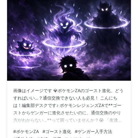
画像はイメージです 💎ポケモンZAのゴースト進化、どう
すればいい…？通信交換できない人も必見！ こんにち
は！編集部デスクです♪ ポケモンレジェンズZAで**ゴー
ストからゲンガーに進化させたいのに、通信交換のやり
方がわからない…**って困っていませんか？😭 「友達い
ないし一人でプレイしてるんだけど…」 「色違いゴース
#
ポケモンZA
#
ゴースト進化
#
ゲンガー入手方法
トを進化させたいけど失敗したくない！」 「メガゲンガ