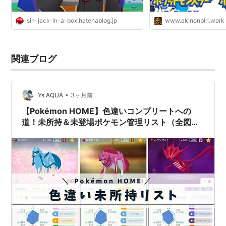
sin-jack-in-a-box.hatenablog.jp
www.akinonbiri.work
関連ブログ
•
Ys AQUA
3ヶ月前
【Pokémon HOME】色違いコンプリートへの
道！未所持＆未登場ポケモン管理リスト（全図鑑
別）