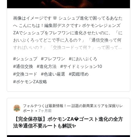
画像はイメージです 🌸 シュシュプ進化で困ってるあなた
へ こんにちは！編集部デスクです♪ ポケモンレジェンズ
ZAでシュシュプをフレフワンに進化させたいのに、 「に
おいぶくろってどこで手に入るの？」 「通信交換って何
すればいいの？」 「交換コードって何？」 って困ってま
せんか？💦 実は、シュシュプの進化って結構ハマりやす
#
シュシュプ
#
フレフワン
#
においぶくろ
いポイントなんです！ においぶくろは普通に探しても見
#
通信交換
#
進化方法
#
サイドミッション10
つからないし、 通信交換も初めてだとドキドキしますよ
#
交換コード
#
色違い厳選
#
図鑑埋め
ね...😭 でも大丈夫！✨ この記事を最後まで読めば、 ✅
#
ポケモンZA攻略
においぶくろの確実な入手方法 ✅ 通信交換の詳しいやり
方 ✅ 交換コード「0096-0096」の使い方 ✅ トラブル…
フォルテつくば最新情報！— 話題の新商業エリアを深掘りレ
•
ポート
7ヶ月前
【完全保存版】ポケモンZA💎ゴースト進化の全方
法🎯通信不要ルートも解説✨