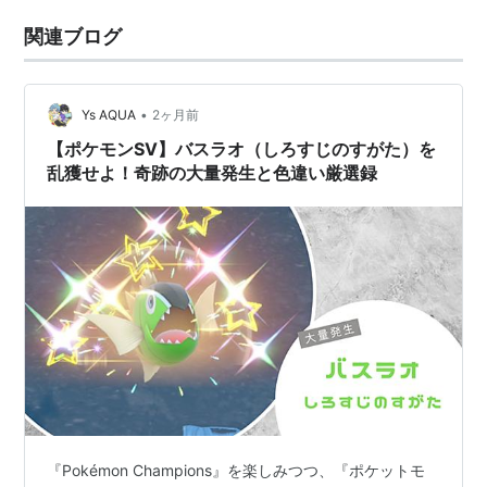
関連ブログ
•
Ys AQUA
2ヶ月前
【ポケモンSV】バスラオ（しろすじのすがた）を
乱獲せよ！奇跡の大量発生と色違い厳選録
『Pokémon Champions』を楽しみつつ、『ポケットモ