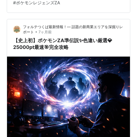
#
ポケモンレジェンズZA
す！✨ この記事を最後まで読めば、あなたのコノヨザル
入手に関する悩みは100％解決します！💪 なぜなら、こ
の記事…
フォルテつくば最新情報！— 話題の新商業エリアを深掘りレ
•
ポート
7ヶ月前
【史上初】ポケモンZA準伝説✨色違い厳選💎
25000pt最速🎯完全攻略