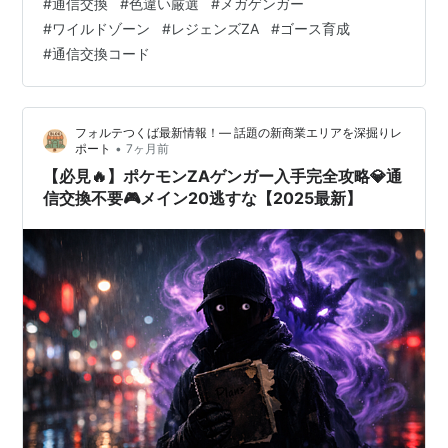
#
通信交換
#
色違い厳選
#
メガゲンガー
ーまで最速で育てる方法が知りたい！」 わかります、わ
#
ワイルドゾーン
#
レジェンズZA
#
ゴース育成
かります！！ 実は私も最初、ゴーストの進化条件を調べ
#
通信交換コード
ずにレベルだけ上げて「あれ？進化しない…？」ってパ
ニックになった経験があります💦 でも安心してください
✨ この記事を最後まで読め…
フォルテつくば最新情報！— 話題の新商業エリアを深掘りレ
•
ポート
7ヶ月前
【必見🔥】ポケモンZAゲンガー入手完全攻略💎通
信交換不要🎮メイン20逃すな【2025最新】