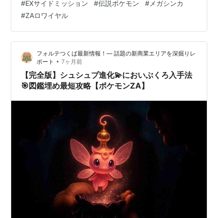
#
EXサイドミッション
#
伝説ポケモン
#
メガシンカ
調査したんですが、クリア後のやり込み要素がめちゃく
#
ZAロワイヤル
ちゃ充実してるんですよ😊 伝説ポケモン3体の捕獲、ワ
イルドゾーン20の解放、ZAロワイヤル∞、そして幻のポ
ケモンまで…！ この…
フォルテつくば最新情報！— 話題の新商業エリアを深掘りレ
•
ポート
7ヶ月前
【完全版】シュシュプ進化💫においぶくろ入手法
🎯図鑑埋め最短攻略【ポケモンZA】