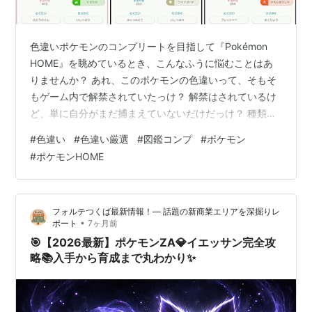
色違いポケモンのコンプリートを目指して『Pokémon
HOME』を眺めているとき、こんなふうに悩むことはあ
りませんか？ あれ、このポケモンの色違いって、そもそ
もゲーム内で解禁されていたっけ？ 解禁はされているけ
ど、単に自分がまだ捕まえていないだけだっけ？ 種類や
リージョンフォーム、♂・♀の違いなどが膨大になった現
#
色違い
#
色違い厳選
#
図鑑コンプ
#
ポケモン
在の環境では、この2つの違いが非常に分かりにくいです
#
ポケモンHOME
よね。 そこでこの記事では、「自分がまだ持っていない
色違いポケモン」を整理するための、自分用メモ兼チェ
ックリストを大公開します！ 「現在色違いが未登場のポ
フォルテつくば最新情報！— 話題の新商業エリアを深掘りレ
ケモン」と「登場済みだが自分が未入手のポケモン」を
•
ポート
7ヶ月前
明確に分け、地方図鑑ごとに一…
🎯【2026最新】ポケモンZA💎イエッサン完全攻
略📚入手から育成まで丸わかり✨