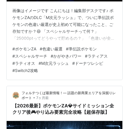
画像はイメージです こんにちは！編集部デスクです♪ ポ
ケモンZAのDLC「M次元ラッシュ」で、ついに準伝説ポ
ケモンの色違い厳選が史上初めて可能になったこと、ご
存知ですか？😆 「スペシャルサーチって何？」
「25000ptってどうやって貯めるの？」 「色違いが全然
出ないんだけど…💦」 そんな悩みを抱えているトレーナ
#
ポケモンZA
#
色違い厳選
#
準伝説ポケモン
ーさん、多いんじゃないでしょうか？ 実は、準伝説の色
#
スペシャルサーチ
#
かがやきパワー
#
ラティアス
違い厳選にはいくつかの絶対に押さえるべきポイントが
#
ラティオス
#
M次元ラッシュ
#
ドーナツレシピ
あるんです✨ 本編の伝説ポケモンは全てブロックルーチ
#
Switch2攻略
ンで色違い出現不可なのに対し、DLCで追加された準伝
説5体だけは特別に色違い厳選ができるんです！ この記
事では、スペシャルサーチの解…
フォルテつくば最新情報！— 話題の新商業エリアを深掘りレ
•
ポート
7ヶ月前
【2026最新】ポケモンZA💎サイドミッション全
クリア後🎮やり込み要素完全攻略【超保存版】