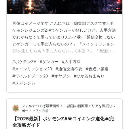
画像はイメージです こんにちは！編集部デスクです♪ ポ
ケモンレジェンズZ-Aでゲンガーが欲しいけど、入手方法
がわからなくて困っていませんか？😭 「通信交換しない
とゲンガーって手に入らないの？」 「メインミッション
20を逃したらもう手に入らないって本当？」 「色違いの
ゲンガーも欲しいけど、どうやって厳選するの？」 そん
#
ポケモンZA
#
ゲンガー
#
入手方法
な悩みを抱えているトレーナーさんに、超朗報です！✨
#
メインミッション20
#
通信交換不要
#
色違い厳選
実は、ポケモンZ-Aでは通信交換なしでゲンガーを直接捕
#
ワイルドゾーン20
#
オヤブン
#
ひかるおまもり
獲できる唯一のチャンスがあるんです💎 しかも、そのタ
#
メガシンカ
イミングを逃すと二度と手に入らない…という超重要な
分岐点が！😱 この記事では、編集部デスクが徹底調査し
たゲンガーの入手方法を…
フォルテつくば最新情報！— 話題の新商業エリアを深掘りレ
•
ポート
7ヶ月前
【2025最新】ポケモンZA💎コイキング進化🔥完
全攻略ガイド