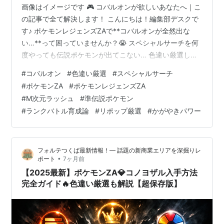
画像はイメージです 🎮 コバルオンが欲しいあなたへ｜こ
の記事で全て解決します！ こんにちは！編集部デスクで
す♪ ポケモンレジェンズZAで**コバルオンが全然出な
い…**って困っていませんか？😭 スペシャルサーチを何
度やっても伝説ポケモンが出てこない… 色違い厳選した
いけど、やり方がわからない… ランクバトルで使える育
#
コバルオン
#
色違い厳選
#
スペシャルサーチ
成方法を知りたい… そんな悩みを抱えているトレーナー
#
ポケモンZA
#
ポケモンレジェンズZA
さん、安心してください✨ この記事を最後まで読めば、
#
M次元ラッシュ
#
準伝説ポケモン
コバルオン攻略の全てがわかります！ 48時間以内にコバ
#
ランクバトル育成論
#
リポップ厳選
#
かがやきパワー
ルオンをゲットできる最短ルートから、色違い厳選の裏
技、ランクバトルで勝てる育成論まで、プロ目線で徹底
解説します🔥 実は編集部…
フォルテつくば最新情報！— 話題の新商業エリアを深掘りレ
•
ポート
7ヶ月前
【2025最新】ポケモンZA💎コノヨザル入手方法
完全ガイド🔥色違い厳選も解説【超保存版】