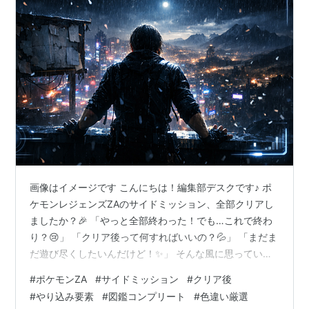
画像はイメージです こんにちは！編集部デスクです♪ ポ
ケモンレジェンズZAのサイドミッション、全部クリアし
ましたか？🎉 「やっと全部終わった！でも…これで終わ
り？😢」 「クリア後って何すればいいの？💦」 「まだま
だ遊び尽くしたいんだけど！✨」 そんな風に思っている
トレーナーさん、めちゃくちゃ多いんです！ 安心してく
#
ポケモンZA
#
サイドミッション
#
クリア後
ださい💪 ポケモンZAは、サイドミッション119個全クリ
#
やり込み要素
#
図鑑コンプリート
#
色違い厳選
アしてからが本当のスタートなんです！ 実は編集部でも