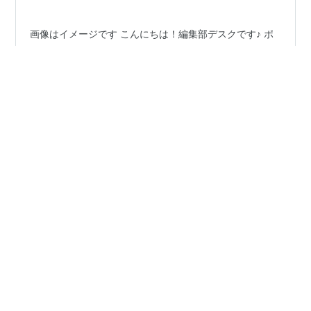
画像はイメージです こんにちは！編集部デスクです♪ ポ
ケモンレジェンズZAでコイキングを捕まえたけど、
**「進化しない！どうすればいいの？」**って困ってま
せんか？😱 私も最初は「レベル20まで育てたのに進化し
ない…」って焦りました💦 でも大丈夫！✨ この記事を最
後まで読めば、あなたの悩みは100％解決します！ コイ