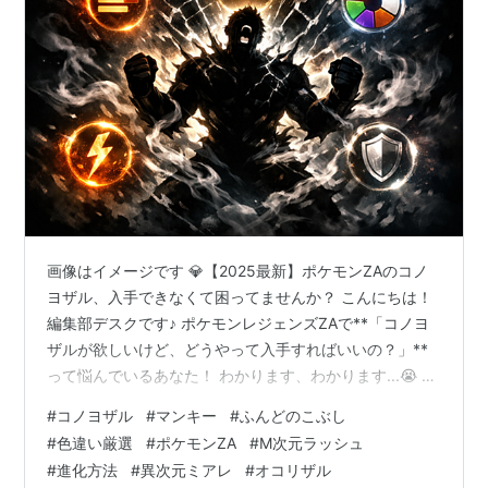
画像はイメージです 💎【2025最新】ポケモンZAのコノ
ヨザル、入手できなくて困ってませんか？ こんにちは！
編集部デスクです♪ ポケモンレジェンズZAで**「コノヨ
ザルが欲しいけど、どうやって入手すればいいの？」**
って悩んでいるあなた！ わかります、わかります...😭 マ
ンキーってどこにいるの？ オコリザルからの進化条件が
#
コノヨザル
#
マンキー
#
ふんどのこぶし
複雑すぎる！ ふんどのこぶし20回って、どうやってカウ
#
色違い厳選
#
ポケモンZA
#
M次元ラッシュ
ントするの？ 色違いも欲しいけど、厳選方法がわからな
#
進化方法
#
異次元ミアレ
#
オコリザル
い... こんな悩み、抱えてませんか？🤔 でも、大丈夫で