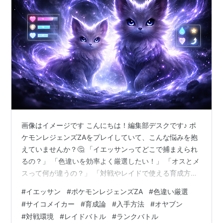
画像はイメージです こんにちは！編集部デスクです♪ ポ
ケモンレジェンズZAをプレイしていて、こんな悩みを抱
えていませんか？🤔 「イエッサンってどこで捕まえられ
るの？」 「色違いを効率よく厳選したい！」 「オスとメ
スって何が違うの？」 「対戦やレイドで使える育成方法
を知りたい！」 実は私も最初、イエッサンの魅力に気づ
#
イエッサン
#
ポケモンレジェンズZA
#
色違い厳選
かずスルーしていたんです💦 でも、サイコメイカーの特
#
サイコメイカー
#
育成論
#
入手方法
#
オヤブン
性が超強力だと知ってから、本気で厳選・育成に取り組
#
対戦環境
#
レイドバトル
#
ランクバトル
みました！ その結果、ランクバトルでも大活躍してくれ