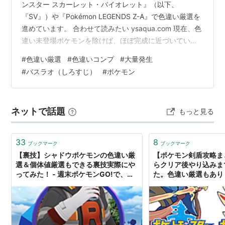
ンスター スカーレット・バイオレット』（以下、
『SV』）や『Pokémon LEGENDS Z-A』で色違い厳選を
進めています。 合わせて読みたい ysaqua.com 現在、色
違い未登場ポケモンを除けば、ほぼ完成に近づいている
のが「カントー図鑑」「ヒスイ図鑑」「パルデア図鑑」
#
色違い厳選
#
色違いコンプ
#
大量発生
の3つです。 その中でも、まずは2027年発売予定の『ウ
#
バスラオ（しろすじ）
#
ポケモン
インド・ウェーブ』までに「パルデア図鑑」の色違いを
集め切ることを目標に、この1週間は他の趣味を控えめに
して色違い厳選に集中してきました。 最初に着手したの
ネットで話題
もっと見る
は、ずっと後回しにしていたチャデスと、その進化形…
33
8
ブックマーク
ブックマーク
【裏技】シャドウポケモンの色違い厳
【ポケモン剣盾攻略ま
選＆個体値厳選もできる裏技実際にや
らクリア後やり込みま
ってみた！ - 週末ポケモンGO!で、な
た。色違い厳選もあり！
んとなくGO!
びりゲームブログ