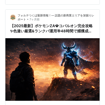
る相棒になったんです✨ この記事では、イエッサンの入
手方法から色違い厳選、オス・メス別の育成論、対戦で
フォルテつくば最新情報！— 話題の新商業エリアを深掘りレ
の使い方まで完全網羅してお伝…
•
ポート
7ヶ月前
【2025最新】ポケモンZA💎コバルオン完全攻略
✨色違い厳選&ランクバ運用🎯48時間で捕獲成
功！