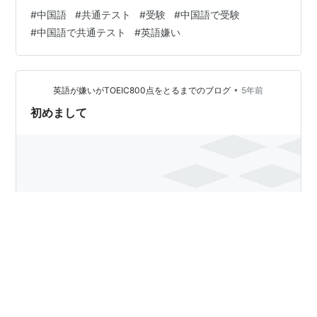
あるんです。 だから、英語がどうしても苦手なら、 無理
#
中国語
#
共通テスト
#
受験
#
中国語で受験
に英語を頑張らなくてもＯＫ！ ■毎年600人が受験 2021
#
中国語で共通テスト
#
英語嫌い
年…639人 2022年…599人 これが実際に中国語で受験し
た人数です。 毎年、600人ぐらいが受験しています。 ち
なみに、英語の受験者数は 2021年…477,867人 2022年…
480,763人 なんと、中国語の80…
•
英語が嫌いがTOEIC800点をとるまでのブログ
5年前
初めまして