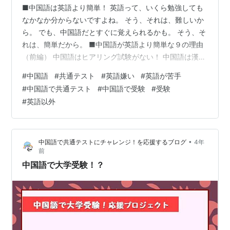
■中国語は英語より簡単！ 英語って、いくら勉強しても
なかなか分からないですよね。 そう、それは、難しいか
ら。 でも、中国語だとすぐに覚えられるかも。 そう、そ
れは、簡単だから。 ■中国語が英語より簡単な９の理由
（前編） 中国語はヒアリング試験がない！ 中国語は漢字
だから読みやすい！ 中国語では動詞は変化しない！ 中国
#
中国語
#
共通テスト
#
英語嫌い
#
英語が苦手
語は現在・過去・未来が簡単！ ■中国語はヒアリング試
#
中国語で共通テスト
#
中国語で受験
#
受験
験がない！ 中国語の共通テストにはヒアリング試験があ
#
英語以外
りません。 ヒアリングはその日の体調や会場のコンディ
ションの影響を受けやすく、いくら勉強していても実力
が発揮できないことがあります。 （ヒアリングの平均点
•
中国語で共通テストにチャレンジ！を応援するブログ
4年
は毎回 ６０％ 程度） …
前
中国語で大学受験！？