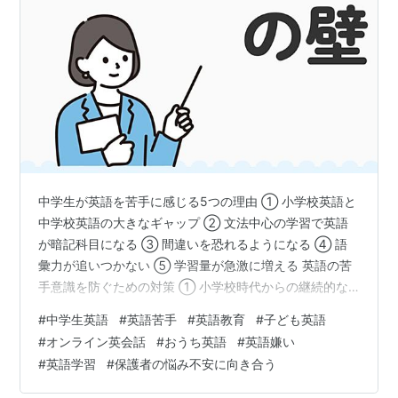
中学生が英語を苦手に感じる5つの理由 ① 小学校英語と
中学校英語の大きなギャップ ② 文法中心の学習で英語
が暗記科目になる ③ 間違いを恐れるようになる ④ 語
彙力が追いつかない ⑤ 学習量が急激に増える 英語の苦
手意識を防ぐための対策 ① 小学校時代からの継続的な
学習 ② コミュニケーション重視の姿勢を続ける ③ 文
#
中学生英語
#
英語苦手
#
英語教育
#
子ども英語
脈の中で学ぶ ④ 高頻度で学習を続ける ⑤ 自信を育て
#
オンライン英会話
#
おうち英語
#
英語嫌い
る環境づくり 実際の成功事例 保護者の方へお伝えしたい
#
英語学習
#
保護者の悩み不安に向き合う
こと まとめ こんにちは、あい子供オンライン英会話で
す。 「小学校では英語を楽しんでいたのに、中学生にな