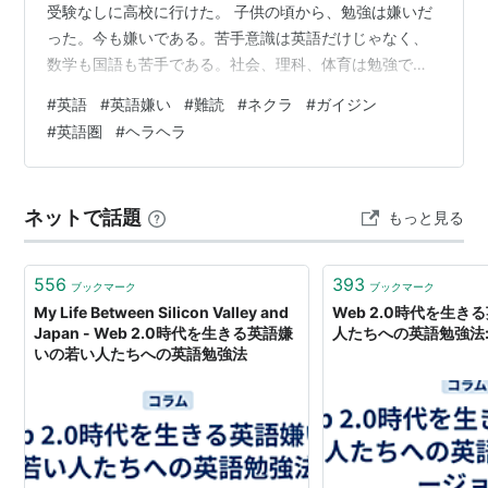
受験なしに高校に行けた。 子供の頃から、勉強は嫌いだ
った。今も嫌いである。苦手意識は英語だけじゃなく、
数学も国語も苦手である。社会、理科、体育は勉強では
なくて趣味の領域だと親から言われてきた。親の言う勉
#
英語
#
英語嫌い
#
難読
#
ネクラ
#
ガイジン
強しろは、国語、数学を勉強しろという事。 なぜ英語が
#
英語圏
#
ヘラヘラ
特に苦手なのか？ それは、英語を他の言語と比較したと
き、英単語全てが「難読」であるから。 気持ち悪いや
ん。なんか。 文字通りに読めないから。それが嫌いであ
ネットで話題
もっと見る
る一番の理由。 英語だけでなく仏語もどうやら「難読」
らしい。 仏語など専攻しないだろうな。…
556
393
ブックマーク
ブックマーク
My Life Between Silicon Valley and
Web 2.0時代を生
Japan - Web 2.0時代を生きる英語嫌
人たちへの英語勉強法
いの若い人たちへの英語勉強法