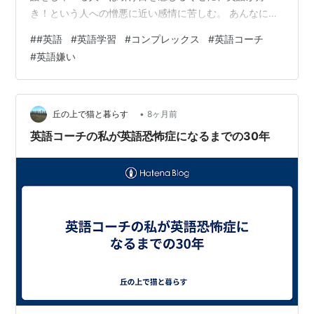
き！という人への憎悪に近い感情に苦しむ。 あんなに好
きだった英語を嫌いになったことは、私の半生を否定す
#
#英語
#
英語学習
#
コンプレックス
#
英語コーチ
ることでもあり、辛くて苦しくて。 そんな時に、フリー
#
英語嫌い
でされているオンライン英語コーチの方の無料カウンセ
リングを受けた。中級者までしか引き受けないそうだけ
ど、私の様子を見て話だけなら、と聞いてもらって。 そ
れが英語コーチになろうと思ったきっかけ。その方のお
•
丘の上で猫と暮らす
8ヶ月前
顔ははっきり覚えてるのに、名前を忘れてしまっ…
英語コーチの私が英語恐怖症になるまでの30年