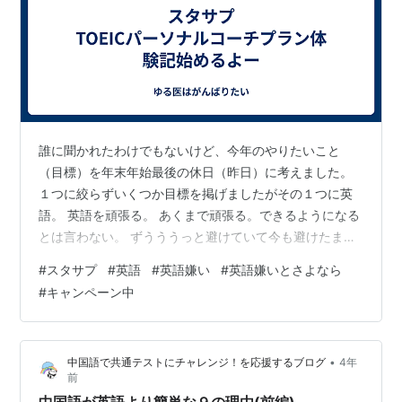
誰に聞かれたわけでもないけど、今年のやりたいこと
（目標）を年末年始最後の休日（昨日）に考えました。
１つに絞らずいくつか目標を掲げましたがその１つに英
語。 英語を頑張る。 あくまで頑張る。できるようになる
とは言わない。 ずうううっと避けていて今も避けたまま
行ける道はあるんじゃないかとゆるい考えを巡らせてい
#
スタサプ
#
英語
#
英語嫌い
#
英語嫌いとさよなら
ますが、今のところその道は見つけられず。。。。 で、
#
キャンペーン中
具体的に何をするかというと、独学は続かないよねって
ことで パーソナルをお願いすることに。 いろんなコーチ
ングのものがありますが、今回はスタサプのコーチング
•
中国語で共通テストにチャレンジ！を応援するブログ
4年
プランを申込しました。 スタサプを選んだ理由は 元々ス
前
タサプTOEICのアプリを使用した…