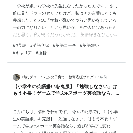
「学校が嫌いな学校の先生になりたかったんです」 少し
前に見たドラマのセリフだけど、私はその言葉にとても
共感した。たぶん「学校が嫌いでつらい思いをしている
子の力になりたい」という思いが、その人にはあったん
だと思う。私がそうだったからだ。 英語好きなひとが苦
手 「英語大好き！」と笑顔で語る英語コーチを見ると、
#
#英語
#
英語学習
#
英語コーチ
#
英語嫌い
私はどうしても距離を感じてしまう。（もちろん同志だ
#
キャリア
#
挫折
と思ってるし、尊敬もしてる。でも、生涯わかり合えな
い気もしてる。すみません。） 「楽しく英語に触れてた
ら、いつの間にか話せるようになってた」という話を笑
顔で聞きながら、心の中では地団駄を踏んでいた。 私は
•
晴れブロ そわかの子育て・教育応援ブログ
1年前
英語を愛し、執念のように追いかけ、挫折し…
【小学生の英語嫌いを克服】「勉強しなさい」は
もう不要！ゲームで学ぶeスポーツ英会話なら、
遊びが学びに変わる！
こんにちは。晴田そわかです。 今回の記事では《【小学
生の英語嫌いを克服】「勉強しなさい」はもう不要！ゲ
ームで学ぶeスポーツ英会話なら、遊びが学びに変わ
る！》について紹介させて頂きます。 今ゲーム×英会話