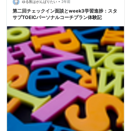
•
徒は「みんな英語が苦手」です。私の場合、２年目でだ
ゆる医はがんばりたい
2年前
いたい当該の学校の生徒の雰囲気と英語力を把握できま
第二回チェックイン面談とweek3学習進捗：スタ
す。「みんな英語が苦手」の原因は...や…
サプTOEICパーソナルコーチプラン体験記