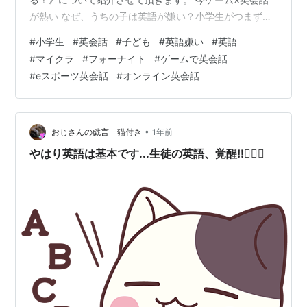
が熱い なぜ、うちの子は英語が嫌い？小学生がつまずく
３つの壁 壁①：机の勉強が「つまらない」 壁②：「間
#
小学生
#
英会話
#
子ども
#
英語嫌い
#
英語
違い」が怖い 壁③：使う場面がなく「必要ない」と感じ
#
マイクラ
#
フォーナイト
#
ゲームで英会話
る 英語嫌いを克服！「eスポーツ英会話」が“遊び”を“学
#
eスポーツ英会話
#
オンライン英会話
び”に変える魔法の仕組み 仕組み①：最高の“遊び”が、最
高の“教材”になる 仕組み②：ゲームの中では「話すしか
ない！」から、自然に言葉があふれ出す 仕組み③：最高
のコーチと仲間がいるから…
•
おじさんの戯言 猫付き
1年前
やはり英語は基本です...生徒の英語、覚醒!!🙆🏻‍♂️