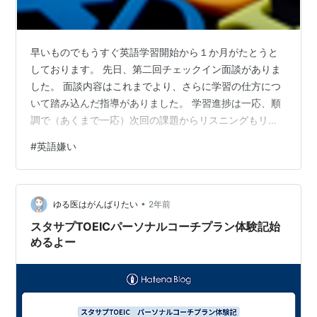
早いものでもうすぐ英語学習開始から１か月がたとうと
しております。 先日、第二回チェックイン面談がありま
した。 面談内容はこれまでより、さらに学習の仕方につ
いて踏み込んだ指導がありました。 学習進捗は一応、順
調で（あくまで一応）次回の課題からリスニングもリー
ディングも長文へ移行するようです。 その前に長文に挑
#
英語嫌い
むには、どういった学習が必要か、という指導内容でし
た。 （たぶん初回の時に苦手と感じるなかのうちの１つ
として英文が長くなるともうだめで、と伝えたことも考
•
慮してくれたようでした） 英文にスラッシュを引いて意
ゆる医はがんばりたい
2年前
味のある塊ごとに前から訳すという方法が推奨されてい
スタサプTOEICパーソナルコーチプラン体験記始
ました。 で、実際に面談中に文章を読み…
めるよー