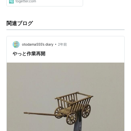
togetter.com
関連ブログ
•
otodama555’s diary
2年前
やっと作業再開