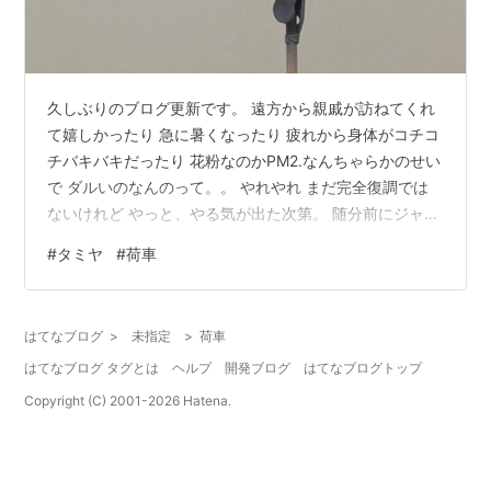
久しぶりのブログ更新です。 遠方から親戚が訪ねてくれ
て嬉しかったり 急に暑くなったり 疲れから身体がコチコ
チバキバキだったり 花粉なのかPM2.なんちゃらかのせい
で ダルいのなんのって。。 やれやれ まだ完全復調では
ないけれど やっと、やる気が出た次第。 随分前にジャン
クで買った タミヤ1/35イギリス戦車兵とおじさんの アク
#
タミヤ
#
荷車
セサリーとして付いている荷車を。 ただの荷車だけど、
部品数12。 侮れない細かいそして見えない さすがタミヤ
品質よ。 こんなときにピンセットがない。 探しながらイ
はてなブログ
>
未指定
>
荷車
ライラしたり(笑) ハンドルと前輪を動かせるようにして
はてなブログ タグとは
ヘルプ
開発ブログ
はてなブログトップ
みた。 妙なテンションのせいだ。 今回もギター弦が大活
躍…
Copyright (C) 2001-
2026
Hatena.