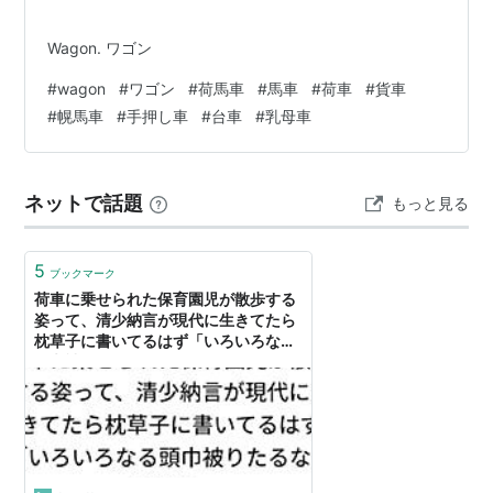
Wagon. ワゴン
#
wagon
#
ワゴン
#
荷馬車
#
馬車
#
荷車
#
貨車
#
幌馬車
#
手押し車
#
台車
#
乳母車
ネットで話題
もっと見る
5
ブックマーク
荷車に乗せられた保育園児が散歩する
姿って、清少納言が現代に生きてたら
枕草子に書いてるはず「いろいろなる
頭巾被りたるなどはなほ」