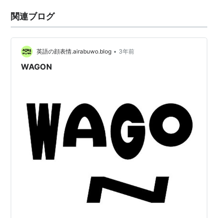
関連ブログ
•
英語の顔表情.airabuwo.blog
3年前
WAGON