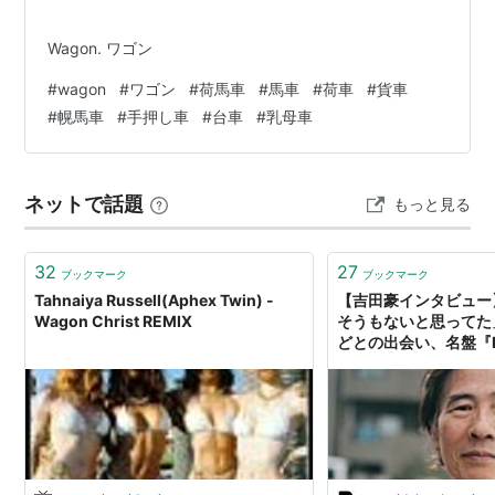
Wagon. ワゴン
#
wagon
#
ワゴン
#
荷馬車
#
馬車
#
荷車
#
貨車
#
幌馬車
#
手押し車
#
台車
#
乳母車
ネットで話題
もっと見る
32
27
ブックマーク
ブックマーク
Tahnaiya Russell(Aphex Twin) -
【吉田豪インタビュー
Wagon Christ REMIX
そうもないと思ってた
どとの出会い、名盤『B
WAGON』から50年
｜BUBKA Web（ブ