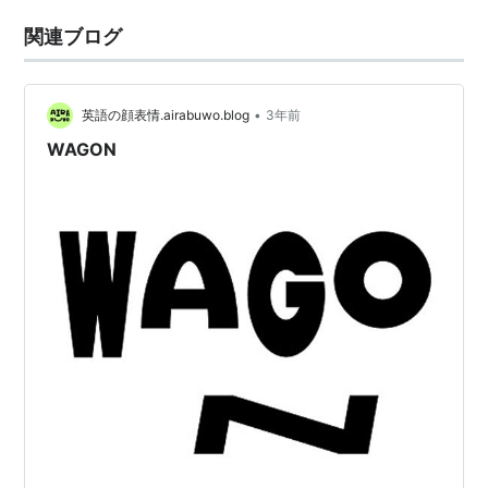
関連ブログ
•
英語の顔表情.airabuwo.blog
3年前
WAGON