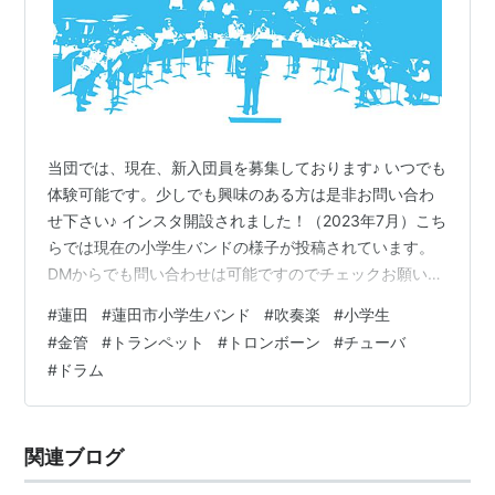
当団では、現在、新入団員を募集しております♪ いつでも
体験可能です。少しでも興味のある方は是非お問い合わ
せ下さい♪ インスタ開設されました！（2023年7月）こち
らでは現在の小学生バンドの様子が投稿されています。
DMからでも問い合わせは可能ですのでチェックお願いし
ます！！ www.instagram.com ■応募資格■・埼玉県蓮
#
蓮田
#
蓮田市小学生バンド
#
吹奏楽
#
小学生
田市在中の小学4年生（時期により３年生）～6年生 ■活
#
金管
#
トランペット
#
トロンボーン
#
チューバ
動■・基本的に月４回。毎週土曜日9時30分〜12時で
#
ドラム
す。（イベント出演前は午後、もしくは日曜日も練習し
ていますが自由参加です）・練習場所は、蓮田市内の小
学校音楽室か公共施設。・年に１回の３月の定期演奏会
関連ブログ
をメインに市…