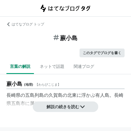
はてなブログ トップ
蕨小島
このタグでブログを書く
言葉の解説
ネットで話題
関連ブログ
蕨小島
(
地理
)
【
わらびこじま
】
長崎県の五島列島の久賀島の北東に浮かぶ有人島。長崎
県五島市に属している。
解説の続きを読む