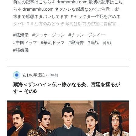
前回の記事はこちら↓ dramamiru.com 最初の記事はこち
ら↓ dramamiru.com ネタバレな感想なのでご注意！ 結
末まで感想ネタバレしてます キャラクター生死を含めネ
タバレＯＫな方のみどうぞ 蔵海は以前の密室に曹宦官が
例のものを探しに来ると予想して仕掛けを作り彼を重傷
#
蔵海伝
#
シャオ・ジャン
#
チャン・ジンイー
に追い込んだ。 相変わらず香暗茶を監禁してますが、そ
#
中国ドラマ
#
華流ドラマ
#
藏海传
#
肖战 肖戦
んな時冬夏の女王がやってくる。 皇帝への土産にすごい
#
張婧儀
大掛かりな仕掛けをした模型を持ってきていて、それを
解けるのは蔵海だけだった。 蔵海がその仕掛けを解くこ
とによって女王には蔵海の正体がわかった。 彼女は…
•
あおの華流記
1年前
蔵海＜ザンハイ＞伝～静かなる炎、宮廷を揺るが
す～ その6