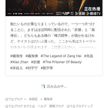
観たいものが重なりまくっているので、一つ一つ片づけ
ることに。まずはほぼ同時に配信された「折腰」と「蔵
海伝」。どちらもある種の「権力闘争」が描かれるけれ
ど、テイストはだいぶ違った。 ここから先はストーリー
のネタバレが含まれます。ご注意ください。 ------------
--------------------- 「蔵海伝」微博より 将軍も唯の悪役
#
藏海传
#
藏海傳
#
The Legend of Zang Hai
#
肖战
ではないところが魅力 「蔵海伝」のテーマは意外に現代
#
Xiao Zhan
#
折腰
#
The Prisoner Of Beauty
的 最後まで面白かったけれど、この作品の白眉はやっぱ
#
宋祖儿
#
刘宇宁
#
劉宇寧
り中盤、将軍・庄芦隐（黄觉 飾）を追い詰める下り。2
度の大立ち回りがあるのだけれど、迫力満点で秀逸。将
軍、悪い人なんだけど何ともカッコいい。悲壮感溢れ…
•
緑衣雑記録
1年前
「藏海传（蔵海伝）」全40話、完走