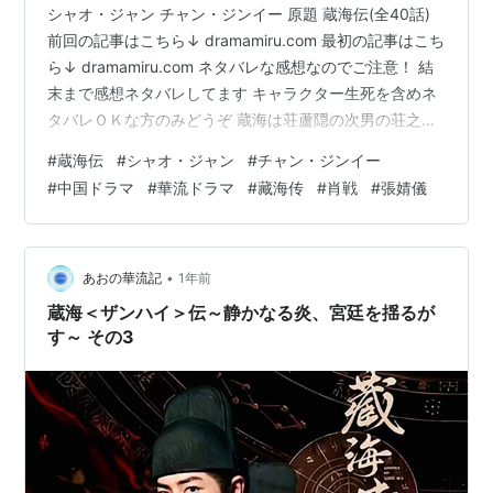
シャオ・ジャン チャン・ジンイー 原題 蔵海伝(全40話)
前回の記事はこちら↓ dramamiru.com 最初の記事はこち
ら↓ dramamiru.com ネタバレな感想なのでご注意！ 結
末まで感想ネタバレしてます キャラクター生死を含めネ
タバレＯＫな方のみどうぞ 蔵海は荘蘆隠の次男の荘之行
と親しくなる。 子供時代に出会っていて、蔵海の背中の
#
蔵海伝
#
シャオ・ジャン
#
チャン・ジンイー
傷を見て、正体を見抜いたあたりこの之行は自堕落な生
#
中国ドラマ
#
華流ドラマ
#
藏海传
#
肖戦
#
張婧儀
活を送っていたけど馬鹿じゃないらしい。 彼の母親は早
世していて、継母とその息子が家の中では中心。 しかし
偶然から蔵海は之行の実母が毒殺されたと見抜く。 それ
がきっかけで、之行に母親の復讐を勧め、自分も之…
•
あおの華流記
1年前
蔵海＜ザンハイ＞伝～静かなる炎、宮廷を揺るが
す～ その3