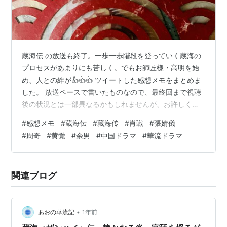
蔵海伝 の放送も終了。一歩一歩階段を登っていく蔵海の
プロセスがあまりにも苦しく。でもお師匠様・高明を始
め、人との絆が👍👍👍 ツイートした感想メモをまとめま
した。 放送ペースで書いたものなので、最終回まで視聴
後の状況とは一部異なるかもしれませんが、お許しくだ
さいねm(__)m ⚠⚠⚠視聴状況によって、ネタバレが含ま
#
感想メモ
#
蔵海伝
#
藏海传
#
肖戦
#
張婧儀
れるかもしれませんので、ご注意ください❣⚠⚠⚠ ーー
#
周奇
#
黄覚
#
余男
#
中国ドラマ
#
華流ドラマ
ー 蔵海伝 1-2回 始まりました❣蔵海にとってはあまりに
も辛すぎる👨‍👩‍👧‍👦との別れが😢仮面の男に救われ、星
斗大師の下へ。そこで素晴らしいお師匠様に指導の下、
関連ブログ
成長。これからは？🤔 蔵海伝 3-4回 都に到着した矢先に
情報収集に行…
•
あおの華流記
1年前