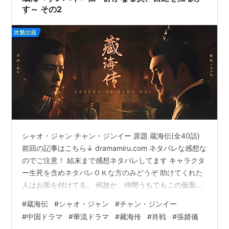
す～ その2
シャオ・ジャン チャン・ジンイー 原題 蔵海伝(全40話)
前回の記事はこちら↓ dramamiru.com ネタバレな感想な
のでご注意！ 結末まで感想ネタバレしてます キャラクタ
ー生死を含めネタバレＯＫな方のみどうぞ 助けてくれた
人はお面を付けてる。 何故か、仲間うちでもこの仮面を
外さない。 蔵海も仮面の下は知らない。 彼は蔵海を別の
#
蔵海伝
#
シャオ・ジャン
#
チャン・ジンイー
人に預ける。 星斗大師と高明師匠の二人に預けられる。
#
中国ドラマ
#
華流ドラマ
#
藏海传
#
肖戦
#
張婧儀
関係の説明とかないんですよ。 仮面の人はパパの友人と