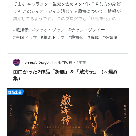
てます キャラクター生死を含めネタバレＯＫな方のみど
うぞ このシャオ・ジャン演じてる蔵海について、情報が
錯綜してるようです。 このブログでも「終極筆記」の記
事中で触れています。 dramamiru.com ↓以下ブログ主の
#
蔵海伝
#
シャオ・ジャン
#
チャン・ジンイー
考察です、違っていたらごめんなさい そもそも盗掘をメ
#
中国ドラマ
#
華流ドラマ
#
藏海传
#
肖戦
#
張婧儀
インとしたアドベンチャー小説&ドラマシリーズがありま
す。 呉邪と叔父、その仲間たちが盗掘に挑んで、そこで
はホラー染みたキャラとか呪いとか様々な出来事に出会
う「インディージョーンズ」みたいなお話です。 これは
•
lienhua’s Dragon Inn 龍門客棧
1年前
現代の話…
面白かった2作品「折腰」＆「蔵海伝」（～最終
集）