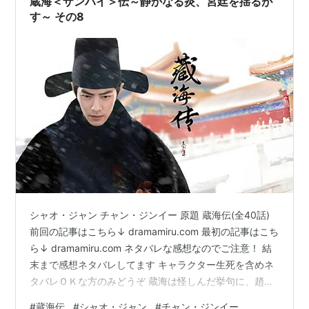
蔵海＜ザンハイ＞伝～静かなる炎、宮廷を揺るが
す～ その8
シャオ・ジャン チャン・ジンイー 原題 蔵海伝(全40話)
前回の記事はこちら↓ dramamiru.com 最初の記事はこち
ら↓ dramamiru.com ネタバレな感想なのでご注意！ 結
末まで感想ネタバレしてます キャラクター生死を含めネ
タバレＯＫな方のみどうぞ 蔵海は怪しんだ挙句に、趙秉
文が恩人でありまた第三の仇であると知る 追い込んだと
#
蔵海伝
#
シャオ・ジャン
#
チャン・ジンイー