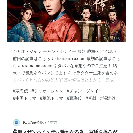
シャオ・ジャン チャン・ジンイー 原題 蔵海伝(全40話)
前回の記事はこちら↓ dramamiru.com 最初の記事はこち
ら↓ dramamiru.com ネタバレな感想なのでご注意！ 結
末まで感想ネタバレしてます キャラクター生死を含めネ
タバレＯＫな方のみどうぞ 墓の修理はともかく、完成し
た暁には蔵海と他職人を殉葬にして殺してしまおうとす
#
蔵海伝
#
シャオ・ジャン
#
チャン・ジンイー
る褚懐明←三人の中でもコイツをどーにかできませんか
#
中国ドラマ
#
華流ドラマ
#
藏海传
#
肖战
#
張婧儀
ね。 特に根性が悪い気がするのですが…… この人は「星
漢燦爛」で不疑の最大の仇→義叔父(義父)を演じてた人で
すね。 ここで蔵海は懐かしい人に出会うのですけど、こ
の人も最後は墓の仕掛けに掛かって死んでしまう…
•
あおの華流記
1年前
蔵海＜ザンハイ＞伝～静かなる炎、宮廷を揺るが