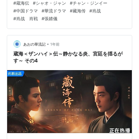
#
蔵海伝
#
シャオ・ジャン
#
チャン・ジンイー
い……と感じる。 キャラ同士が合わないのか、俳優同士
#
中国ドラマ
#
華流ドラマ
#
藏海传
#
肖战
が合わないのか？どっちなんだろう。 ただ見た目が合わ
#
肖战 肖戦
#
張婧儀
ないのがやはり一番の原因な気がする。 私の個人的な好
みの問題ですか？ こればかりは個人の判断になってしま
うのですが、はっきり言って好みじゃない。 女優…
•
あおの華流記
1年前
蔵海＜ザンハイ＞伝～静かなる炎、宮廷を揺るが
す～ その4