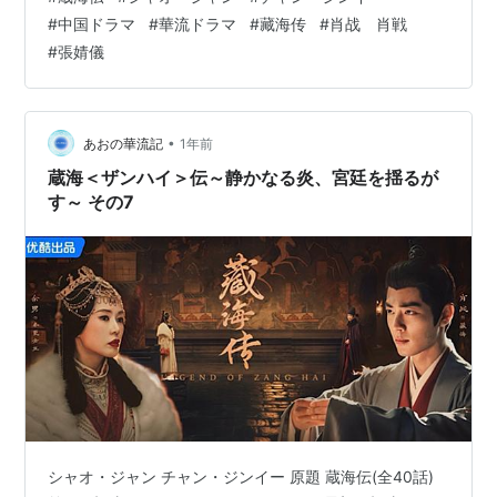
思ったら、相手の方が上手だった。 そりゃそうよね、だ
#
中国ドラマ
#
華流ドラマ
#
藏海传
#
肖战 肖戦
って蔵海を10年も育てさせて見張ってたんだから作戦だ
#
張婧儀
って完璧でしょう。 そう、この人が犯人ということは蔵
海が信頼してた師匠の二人も敵だったということです。
趙秉文は先回りして皇帝に蔵海が癸玺とセットで…
•
あおの華流記
1年前
蔵海＜ザンハイ＞伝～静かなる炎、宮廷を揺るが
す～ その7
シャオ・ジャン チャン・ジンイー 原題 蔵海伝(全40話)