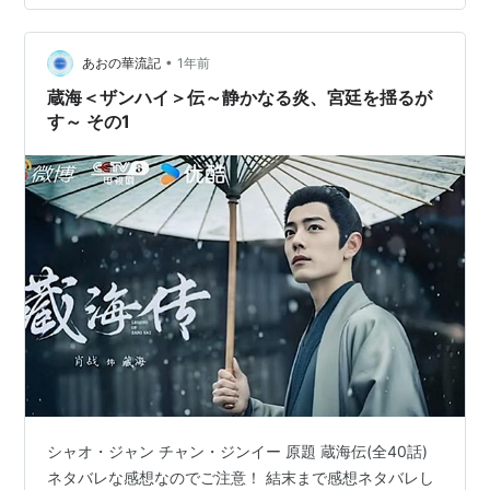
か言ってたけど真実は不明。 すぐに違うところに連れて
こられて、お前は武術には向いてないとか言われちゃう
の。 ──と言うことは今回はシャオ・ジャンの立ち回り
•
あおの華流記
1年前
は…
蔵海＜ザンハイ＞伝～静かなる炎、宮廷を揺るが
す～ その1
シャオ・ジャン チャン・ジンイー 原題 蔵海伝(全40話)
ネタバレな感想なのでご注意！ 結末まで感想ネタバレし