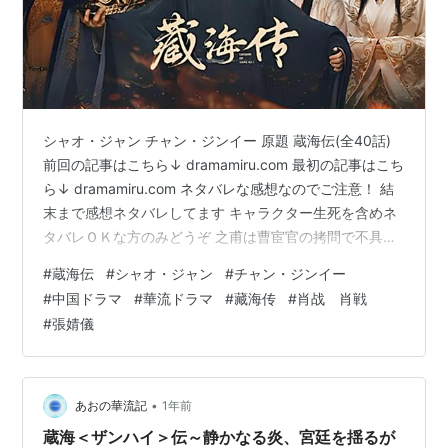
シャオ・ジャン チャン・ジンイー 原題 蔵海伝(全40話)
前回の記事はこちら↓ dramamiru.com 最初の記事はこち
ら↓ dramamiru.com ネタバレな感想なのでご注意！ 結
末まで感想ネタバレしてます キャラクター生死を含めネ
タバレＯＫな方のみどうぞ 之甫は曹宦官の拷問で不具
に。 跡取りとしてはもう役に立たなくなったので、父親
#
蔵海伝
#
シャオ・ジャン
#
チャン・ジンイー
の期待は弟の之行に。 長男母子は酷い奴らだからいいの
#
中国ドラマ
#
華流ドラマ
#
藏海传
#
肖战 肖戦
だけれど、自分の子供も役立たなくなったら捨てるの
#
張婧儀
ね。 やはり荘蘆隠はクズな男。 現在の正妻と長男は追
放。 正式に之行を嫡男、毒殺されたその母を正妻に置き
直すことにした。 これには蔵海の耳打ちも手伝ってる…
•
あおの華流記
1年前
蔵海＜ザンハイ＞伝～静かなる炎、宮廷を揺るが