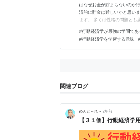
はなぜお金が貯まらないのか行
済的に貯金は難しいかと思い
ます。 多くは性格の問題とも
事が行動経済学では学べると思
#
行動経済学が最強の学問であ
分の欲望を満たすため、買い
#
行動経済学を学習する意味
（今を優先にしています） 一
関連ブログ
•
めんと～れ
2年前
【３１個】行動経済学