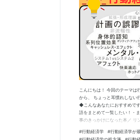
こんにちは！ 今回のテーマは
から、 ちょっと耳慣れしない
◆こんなあなたにおすすめです
語をまとめて一覧したい！・ま
事のきっかけになった本／ リ
最強の学問である』著：相良奈
#
行動経済学
#
行動経済学が
に…【大切なこと】 【３１個
#
行動経済学の処方箋
#
行動