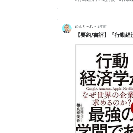
つわる行動経済学の用語ｘ１２
•
めんと～れ
2年前
【要約/書評】『行動経