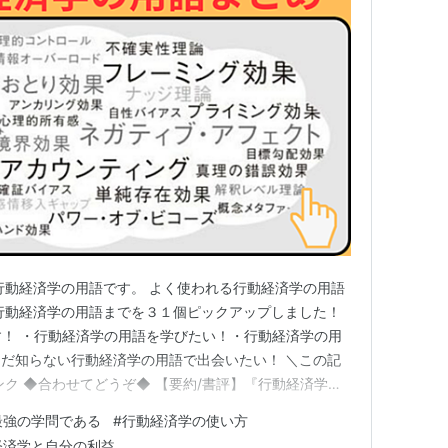
行動経済学の用語です。 よく使われる行動経済学の用語
行動経済学の用語までを３１個ピックアップしました！
！ ・行動経済学の用語を学びたい！・行動経済学の用
だ知らない行動経済学の用語で出会いたい！ ＼この記
ンク ◆合わせてどうぞ◆ 【要約/書評】『行動経済学が
美香 それではスタート！ 行動経済学の用語解説の前
最強の学問である
#
行動経済学の使い方
】行動経済学用語をシンプル解説！ 【認知のクセ】にま
経済学と自分の利益