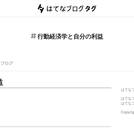
行動経済学と自分の利益
連ブログ
益
はてな
はてな
はてな
Copyrig