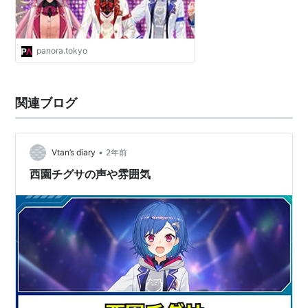
panora.tokyo
関連ブログ
•
Vtan’s diary
2年前
西園チグサの声や雰囲気