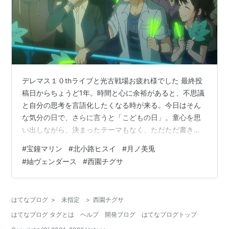
デレマス１０thライブと光古戦場お疲れ様でした 最終投
稿日からちょうど1年。時間と心に余裕があると、不思議
と自分の思考を言語化したくなる時が来る。今日はそん
な気分の日で、さらに言うと「こどもの日」。童心を思
い出しながら、決まったテーマもなく、ただただ書きた
いことをひたすら書いていこうと思う。 最初はちょっと
#
宝鐘マリン
#
北小路ヒスイ
#
月ノ美兎
ネガティブな話題からするので、読みたくない人は飛ば
#
紬ヴェンダース
#
西園チグサ
してください。 スマブラの話 仕事の話 ヘラる話 ＜１．
スマブラの話＞ 一言で言うと、スマブラの楽しみ方につ
いて一生悩んでいる。楽しめている時とそうでない時の
はてなブログ
>
未指定
>
西園チグサ
差が激しい。楽しくなくても結局やり続けたり、やっぱ
はてなブログ タグとは
ヘルプ
開発ブログ
はてなブログトップ
り楽しかったりする。 基本カービィ…