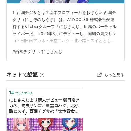
1. 西園チグサとは？基本プロフィールをおさらい 西園チ
グサ（にしぞのちぐさ） は、ANYCOLOR株式会社が運
営するVTuberグループ「にじさんじ」所属のバーチャル
ライバーだ。 2020年8月にデビューし、同期の周央サン
ゴ・朝日南アカネ・東堂コハク・北小路ヒスイとともに5
人組ユニット 「世怜音女学院演劇同好会（通称：セレじ
#
西園チグサ
#
にじさんじ
ょ）」 として活動を開始した。 キャラクター設定は世怜
音女学院高等部2年生。「運動神経抜群で学院最強の助っ
人」「好奇心旺盛で顔が広い」 という設定がそのまま配
ネットで話題
もっと見る
信スタイルにも反映されており、活発で明るいエネルギ
ーが彼女の最大の武器となっている。 シンボルマークは
イルカ🐬で、…
14
ブックマーク
にじさんじより新人デビュー 朝日南ア
カネ、周央サンゴ、東堂コハク、北小
路ヒスイ、西園チグサの「世怜音女学
院」5名 | PANORA