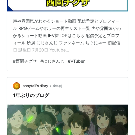
声や雰囲気がわかるショート動画 配信予定とプロフィー
ル RPGゲームやホラーの再生リスト一覧 声や雰囲気がわ
かるショート動画 ▶V探TOPはこちら 配信予定とプロフ
ィール 所属 にじさんじ ファンネーム ちぐにゃー 初配信
日 誕生日 7月20日 Youtube
https://www.youtube.com/channel/UCkngxfPbmGyGl_
#
西園チグサ
#
にじさんじ
#
VTuber
RIq4FA3MQ X https://twitter.com/Chigusa_24zono ハ
ッシュタグ 【配信タグ】#チグサリウム【ファンアート
タグ】#ニシゾノート イラストレーターモデラー プロフ
•
ィール 学院高等部に通う2年生。運動神経抜…
ponytail's diary
4年前
1年ぶりのブログ