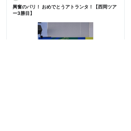
ュース…
興奮のパリ！ おめでとうアトランタ！【西岡ツア
ー3勝目】