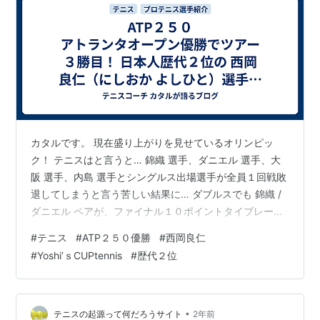
カタルです。 現在盛り上がりを見せているオリンピッ
ク！ テニスはと言うと… 錦織 選手、ダニエル 選手、大
阪 選手、内島 選手とシングルス出場選手が全員１回戦敗
退してしまうと言う苦しい結果に… ダブルスでも 錦織 /
ダニエル ペアが、ファイナル１０ポイントタイブレーク
の ９－４ から１ポイントも取れずに逆転負けすると言う
#
テニス
#
ATP２５０優勝
#
西岡良仁
まさかの展開… 残るは、女子ダブルスの 青山/柴原 ペア
#
Yoshi‘ｓCUPtennis
#
歴代２位
と、ミックスダブルスの 錦織/柴原 ペアだけと言う状態
で、なんだか悲しい気持ちになっていた最中… ATP２５
０ アトランタオープンで決勝に勝ち上がっていた 西岡
良仁（にしおか よしひと）選手が逆転優勝したと言うニ
•
テニスの起源って何だろうサイト
2年前