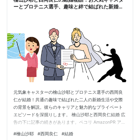
が新たな一歩を踏み出しました。 ① 結…
ーとプロテニス選手、趣味と絆で結ばれた新婚生
活
元気象キャスターの檜山沙耶とプロテニス選手の西岡良
仁が結婚！共通の趣味で結ばれた二人の新婚生活や交際
の背景を解説。彼らのキャリアと魅力的なプライベート
エピソードを深掘りします。 檜山沙耶と西岡良仁結婚 広
告の下に記事の続きがあります。ペコリ AmazonPR アニ
メ 「 ワンピース ( ONE PEICE )」 公式 ライセンス マグ
#
檜山沙耶
#
西岡良仁
#
結婚
カップ ルフィ 8×9cm 約300ml モノクローム マグ ワン