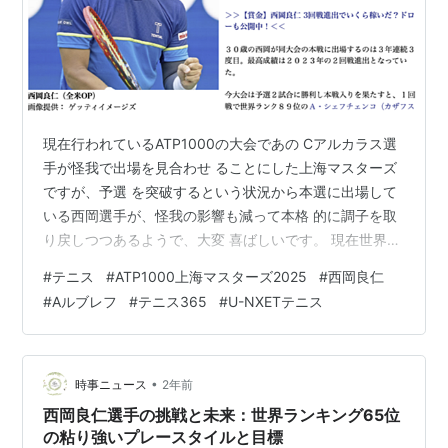
現在行われているATP1000の大会であの Cアルカラス選
手が怪我で出場を見合わせ ることにした上海マスターズ
ですが、予選 を突破するという状況から本選に出場して
いる西岡選手が、怪我の影響も減って本格 的に調子を取
り戻しつつあるようで、大変 喜ばしいです。 現在世界ラ
ンク14位というAルブレフ選手 に勝ったのだから、復調
#
テニス
#
ATP1000上海マスターズ2025
#
西岡良仁
は間違いないの ではないかと。 先日のジャパンOPの方
#
Aルブレフ
#
テニス365
#
U-NXETテニス
で試合観戦した時 も、結果的には負けてしまいましたが
タイブレを惜しい展開で落とした時でも ラケットに八つ
当たりして破壊などせず 終始我慢強くプレーしていたの
は印象的 でした。 今回の大会はもらえるポイントが大き
•
時事ニュース
2年前
い ので、…
西岡良仁選手の挑戦と未来：世界ランキング65位
の粘り強いプレースタイルと目標