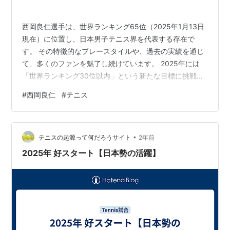
西岡良仁選手は、世界ランキング65位（2025年1月13日
現在）に位置し、日本男子テニス界を代表する存在で
す。 その特徴的なプレースタイルや、過去の実績を通じ
て、多くのファンを魅了し続けています。 2025年には
「世界ランキング30位以内」という新たな目標に挑戦
し、日本テニス界への貢献も続けています。 この記事で
#
西岡良仁
#
テニス
は、西岡選手の現在の活躍、プレースタイルの魅力、そ
して未来への挑戦について詳しくご紹介します。 ぜひ最
後までお読みいただき、彼の成長と挑戦を応援してくだ
•
さい！ 西岡良仁選手の現在のランキングと実績 ① 最新
テニスの起源って何だろうサイト
2年前
ATPランキングでの位置② 過去の主な試合結果と実績
2025年 好スタート【日本勢の活躍】
③ 日本男子テニス界での役割…