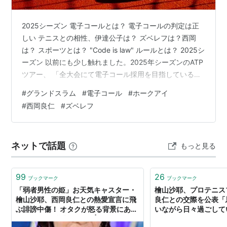
2025シーズン 電子コールとは？ 電子コールの判定は正
しい テニスとの相性、伊達公子は？ ズベレフは？西岡
は？ スポーツとは？ "Code is law" ルールとは？ 2025シ
ーズン 以前にも少し触れました。2025年シーズンのATP
ツアー、 「全大会にて電子コール採用を目指している」
と。 さらにリアルタイムの「映像確認の導入」までされ
#
グランドスラム
#
電子コール
#
ホークアイ
ていました。 電子コールとは？ 改めて電子コールとは。
#
西岡良仁
#
ズベレフ
この日本語はElectric Line Callからきてます。 「機械に
よるライン判定」ですね。 テニスには従来、「チャレン
ジシステム」がありますがこれも当然機械判定であり、
ネットで話題
もっと見る
これ自体はテニスではおなじ…
99
26
ブックマーク
ブックマーク
「弱者男性の姫」お天気キャスター・
檜山沙耶、プロテニス
檜山沙耶、西岡良仁との熱愛宣言に飛
良仁との交際を公表「
ぶ誹謗中傷！ オタクが怒る背景にあっ
いながら日々過ごして
た“アイドル営業の側面” | 週刊女性
リコン） - Yahoo!