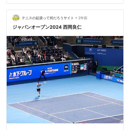
ピース グッズ 電子レンジ 食洗機対応 日本製 121114 金
正陶器(Kaneshotouki) Amazon 檜山沙耶と西岡良仁が結
•
婚！二人をつないだ意外な共通点とは 最近、元気象キャ
テニスの起源って何だろうサイト
2年前
スターの檜…
ジャパンオープン2024 西岡良仁