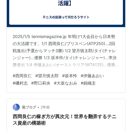
2025/1/5 tennismagazine.jp 年明け1大会目から日本勢
の大活躍です。1/1 西岡良仁/ブリスベン(ATP250)…2回
戦進出(予選からマッチ3勝) 1/2 望月慎太郎/タイ(チャレ
ンジャー)…優勝 1/3 坂本怜/タイ(チャレンジャー)…準決
勝進出 1/4 伊藤あおい/オーストラリア(WTA125)…優勝
1/4 磯村志・野口莉央/タイ(チャレンジャー)…優勝 1/5 大
#
西岡良仁
#
望月慎太郎
#
坂本怜
#
伊藤あおい
坂なおみ/オークランド(WTA250)…準優勝 1/5 錦織圭/香
#
磯村志
#
野口莉央
#
大坂なおみ
#
錦織圭
港(ATP250)…準優勝
•
龍ブログ
2年前
西岡良仁の稼ぎ方が異次元！世界を翻弄するテニ
ス資産の構築術