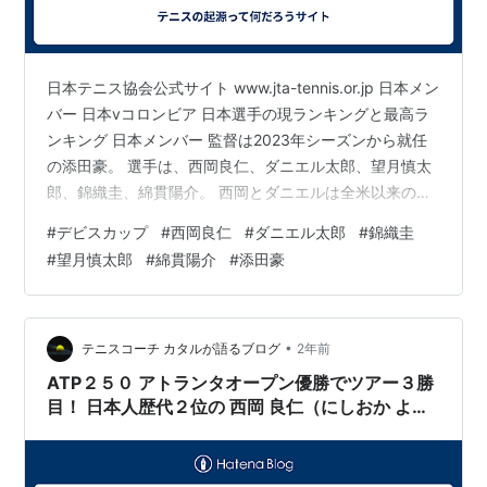
日本テニス協会公式サイト www.jta-tennis.or.jp 日本メン
バー 日本vコロンビア 日本選手の現ランキングと最高ラ
ンキング 日本メンバー 監督は2023年シーズンから就任
の添田豪。 選手は、西岡良仁、ダニエル太郎、望月慎太
郎、錦織圭、綿貫陽介。 西岡とダニエルは全米以来のプ
レー。 両者とも今シーズン、グランドスラムは全てに出
#
デビスカップ
#
西岡良仁
#
ダニエル太郎
#
錦織圭
場。 ツアー決勝も経験(西岡優勝、ダニエル準優勝)。 去
#
望月慎太郎
#
綿貫陽介
#
添田豪
年の、デ杯ワールドグループ1では1勝ずつもたらしてく
れた、近年の日本の頼れる2人です。 錦織は7月のモント
リオールで３勝をあげる活躍でしたが全米はスキップ。
同時期開催のチャレンジャー2大会に出場、それ…
•
テニスコーチ カタルが語るブログ
2年前
ATP２５０ アトランタオープン優勝でツアー３勝
目！ 日本人歴代２位の 西岡 良仁（にしおか よし
ひと）選手に注目！！