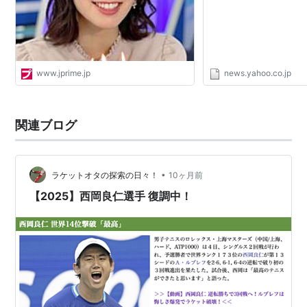
PRIME
www.jprime.jp
news.yahoo.co.jp
関連ブログ
•
ラケットオタの探索の日々！
10ヶ月前
【2025】西岡良仁選手 復調中！