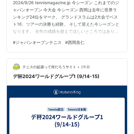
2024/9/26 tennismagazine.jp 今シーズン これまでのジ
ャパンオープン 今大会 今シーズン 西岡は去年に世界ラ
ンキング24位をマーク。 グランドスラムは2大会でベス
ト16、ツアーの決勝も経験。 そして迎えた今シーズンと
なります。 去年の成績を超えてほしいところではありま
すがもちろん、そんな簡単な予想はできません。 今季は
#
ジャパンオープンテニス
#
西岡良仁
早期敗退それも、1回戦敗退も少なくなく、7月にはラン
キングを100位近くにまでなります。 パリ五輪のメンバ
ーにも1歩届かずでした。 そのオリンピックの同時期、ア
•
メリカはワシントンで250大会の決勝進出。 ギリギリの
テニスの起源って何だろうサイト
2年前
内容でなんとか勝ち、ツアー3勝目を手にし…
デ杯2024ワールドグループ1 (9/14-15)