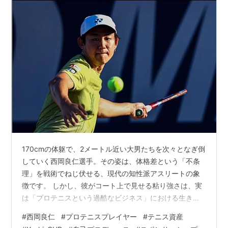
170cmの体躯で、2メートル近い大男たちを次々となぎ倒
していく西岡良仁選手。その姿は、体格差という「不条
理」を戦術でねじ伏せる、現代の知性派アスリートの象
徴です。 しかし、彼がコート上で見せる粘り強さは、実
は「プロテニスという過酷なビジネス」における生き残
り戦略そのものでもあります。 「勝てば天国、負ければ
#
西岡良仁
#
プロテニスプレイヤー
#
テニス資産
地獄」と称されるツアーの世界で、彼はどのようにして