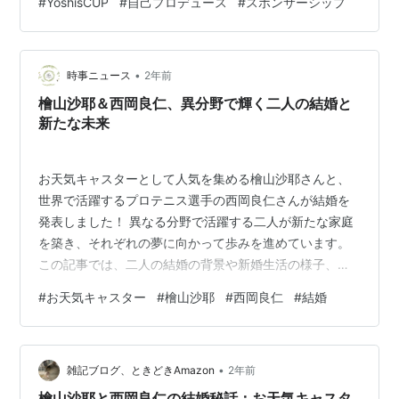
#
YoshisCUP
#
自己プロデュース
#
スポンサーシップ
巨万の富を築き、日本テニス界の「顔」としての地位を
盤石にしているのか。 そこには、単なる賞金稼ぎの枠に
収まらない、緻密に計算された西岡流・自己プロデュー
ス術が存在します。 この記事では、西岡良仁選手の最新
•
時事ニュース
2年前
の収益ポテンシャルから、スポンサー企…
檜山沙耶＆西岡良仁、異分野で輝く二人の結婚と
新たな未来
お天気キャスターとして人気を集める檜山沙耶さんと、
世界で活躍するプロテニス選手の西岡良仁さんが結婚を
発表しました！ 異なる分野で活躍する二人が新たな家庭
を築き、それぞれの夢に向かって歩みを進めています。
この記事では、二人の結婚の背景や新婚生活の様子、そ
してこれからの活動について詳しくご紹介します。 お互
#
お天気キャスター
#
檜山沙耶
#
西岡良仁
#
結婚
いを支え合いながら、人生の新しいステージを迎えた二
人の物語をぜひご覧ください！ 檜山沙耶さんと西岡良仁
選手の結婚 お天気キャスターの檜山沙耶さんとプロテニ
•
ス選手の西岡良仁さんが結婚したことが発表され、多く
雑記ブログ、ときどきAmazon
2年前
の注目を集めています。 それぞれの分野で活躍する二人
檜山沙耶と西岡良仁の結婚秘話：お天気キャスタ