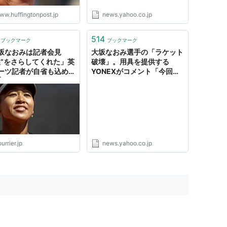
ww.huffingtonpost.jp
news.yahoo.co.jp
514
ブックマーク
ブックマーク
坂なおみは記者会見
大坂なおみ選手の「ラケット
膿”をさらしてくれた」英
破壊」。用具を提供する
ーツ記者が自省も込めて
YONEXがコメント「今回の
 | 「私たちは、いい奴ら
ような行為望まない」（ハフ
かじゃない」
ポスト日本版） - Yahoo!ニ
ュース
urrier.jp
news.yahoo.co.jp