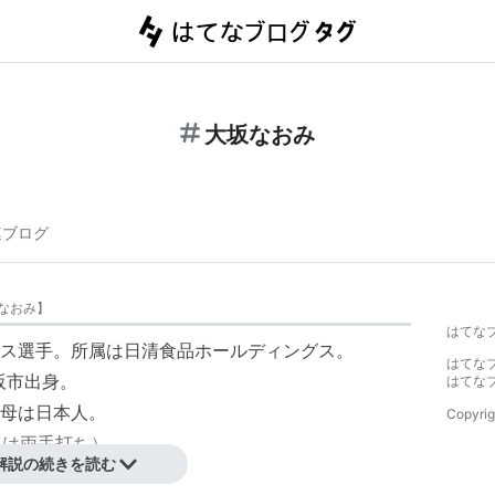
大坂なおみ
連ブログ
なおみ
】
はてな
ス選手。所属は日清食品ホールディングス。
はてな
大阪市出身。
はてな
母は日本人。
Copyrig
ドは両手打ち）。
解説の続きを読む