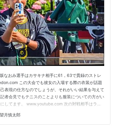
、大坂なおみ選手はカサキナ相手に61，63で貫録のストレ
ledon.com この大会でも彼女の入場する際の衣装が話題
自己表現の仕方なのでしょうが、それがいい結果を与えて
の記者会見でもテニスのことよりも服装についての方がい
てます。 www.youtube.com 次の対戦相手はラン
alenkaです。大坂選手は最近、芝のコートでのプレイに安定感
望月慎太郎
信を持っているようなので、明日はいい結果がでるん…