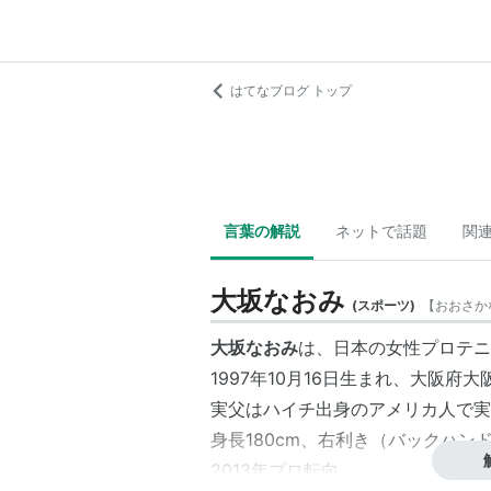
はてなブログ トップ
言葉の解説
ネットで話題
関
大坂なおみ
(
スポーツ
)
【
おおさか
大坂なおみ
は、日本の女性プロテニ
1997年10月16日生まれ、大阪府
実父はハイチ出身のアメリカ人で実
身長180cm、右利き（バックハン
2013年プロ転向。