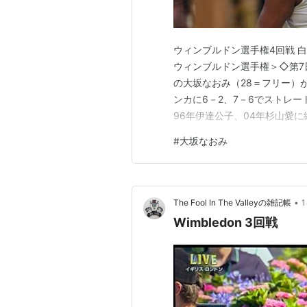
ウィンブルドン選手権4回戦 
ウィンブルドン選手権＞◇第7
の大坂なおみ（28＝フリー）
ンカに6－2、7－6でストレ
96年伊達公子、04年杉山愛に
会は全米オープン、全豪オープ
#
大坂なおみ
8強入り。試合後のコートイン
ても、試合内容は素晴らしかっ
•
The Fool In The Valleyの雑記帳
Wimbledon 3回戦