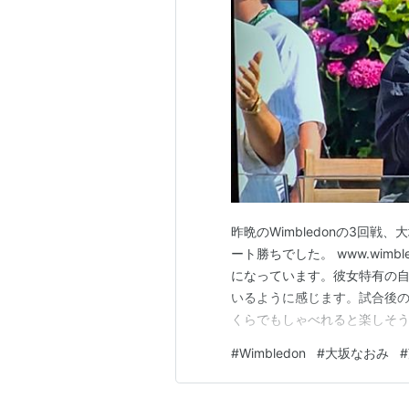
昨晩のWimbledonの3回戦
ート勝ちでした。 www.wimb
になっています。彼女特有の
いるように感じます。試合後
くらでもしゃべれると楽しそうにし
キングNo.1のAryna Sab
#
Wimbledon
#
大坂なおみ
#
がありますし、彼女自身も自