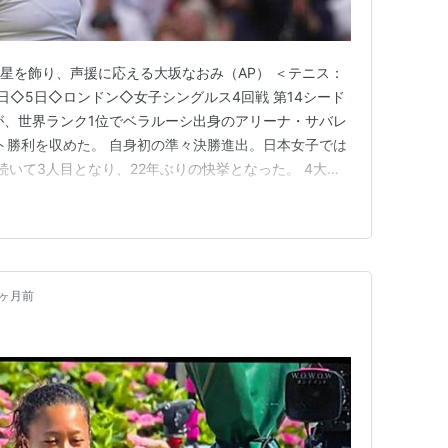
白星を飾り、声援に応える大坂なおみ（AP） ＜テニス：
日◇5日◇ロンドン◇女子シングルス4回戦 第14シード
が、世界ランク1位でベラルーシ出身のアリーナ・サバレ
ート勝利を収めた。 自身初の準々決勝進出。日本女子では
続いて3人目となり、22年ぶりの快挙となった。 4大大
ンで2回ずつ優勝しているが、ウィンブルドンでは初の
タビューで「とても楽しかった。たとえ負けていたとし
たと思…
1ヶ月前