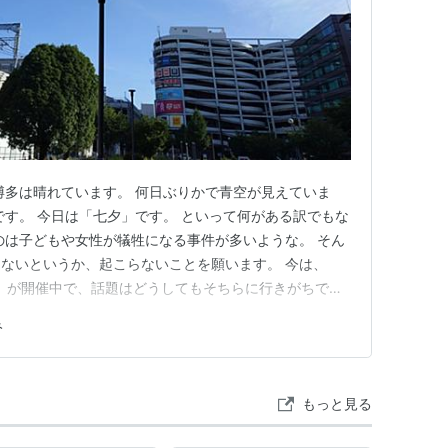
博多は晴れています。 何日ぶりかで青空が見えていま
です。 今日は「七夕」です。 といって何がある訳でもな
のは子どもや女性が犠牲になる事件が多いような。 そん
ないというか、起こらないことを願います。 今は、
6」が開催中で、話題はどうしてもそちらに行きがちです
ルドンテニス」が開催されています。 女子シングルスの
み
おみ選手が世界ランク１位のサバレンカ選手にストレート
解説の方が言うには…
もっと見る