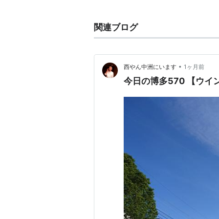
現在は、アメリカ合衆国フロリダ州
WTA自己最高ランキングは7位
*1
。
関連ブログ
タイトル
BNPパリバオープン
（2018年）
•
西やん中洲にいます
1ヶ月前
全米オープンテニス選手権大会
今日の博多570 【ウイ
*1
:
2018年9月10日現在