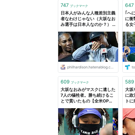
747
647
ブックマーク
日本人がみんな人種差別主義
｢へ
者なわけじゃない（大坂なお
に衝
み選手は日本人なのか？） -
る女
Phie Hardison
《伊
のか
philhardison.hatenablog.com
to
609
589
ブックマーク
大坂なおみがマスクに遺した
大坂
7人の犠牲者。勝ち続けるこ
に政
とで貫いたもの【全米OP・
トに
画像】
権の