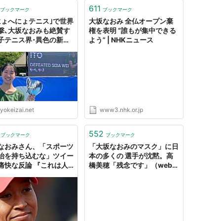
611
ブックマーク
ブックマーク
にょへにょテニス｣で世界
大坂なおみ 全仏オープン棄
撃､大坂なおみも絶賛す
権を表明 “誰もが集中できる
子テニス界･異色の新星
よう” | NHKニュース
藤あおい》は何がスゴい
yokeizai.net
www3.nhk.or.jp
552
ブックマーク
ブックマーク
なおみさん、「スポーツ
「大坂なおみのマスク」に日
治を持ち込むな」ツイー
本の多くの 選手が沈黙。高
痛快な反論 『これは人
橋美穂「残念です」（web
問題です』
スポルティーバ） - Yahoo!
ニュース