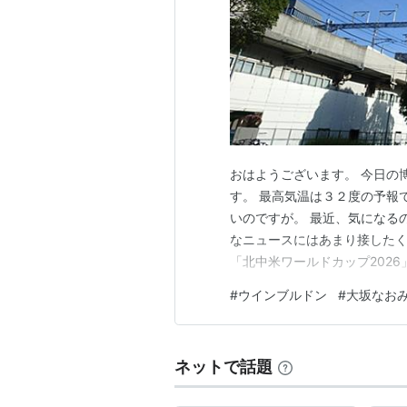
おはようございます。 今日の
す。 最高気温は３２度の予報
いのですが。 最近、気になる
なニュースにはあまり接したく
「北中米ワールドカップ202
が。 イギリスでは「ウインブ
#
ウインブルドン
#
大坂なお
ベスト１６の試合で、大坂な
勝し、ベスト８に進みました。
ネットで話題