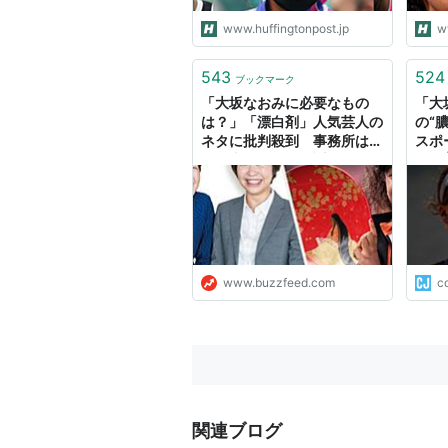
www.huffingtonpost.jp
w
543
524
ブックマーク
「大坂なおみに必要なもの
「大
は？」「漂白剤」人気芸人の
の“
ネタに批判殺到 事務所は
スポ
「配慮に欠く」と謝罪
綴る
なん
www.buzzfeed.com
co
関連ブログ