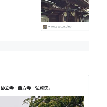
www.asaton.club
「妙立寺・西方寺・弘願院」