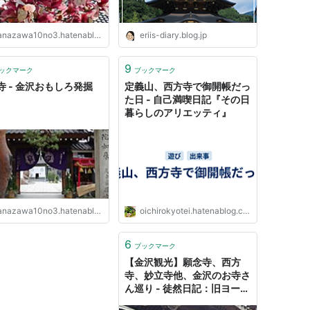
nazawa10no3.hatenablog.com
eriis-diary.blog.jp
9
ックマーク
ブックマーク
寺 - 金沢おもしろ発掘
定義山、西方寺で御開帳だっ
た日 - 自己満喫日記『その日
暮らしのアリエッティ』
nazawa10no3.hatenablog.com
oichirokyotei.hatenablog.com
6
ブックマーク
【金沢観光】願念寺、西方
寺、妙立寺他、金沢のお寺さ
ん巡り - 徒然日記：旧ヨーロ
ッパ旅行記（とその他諸々）