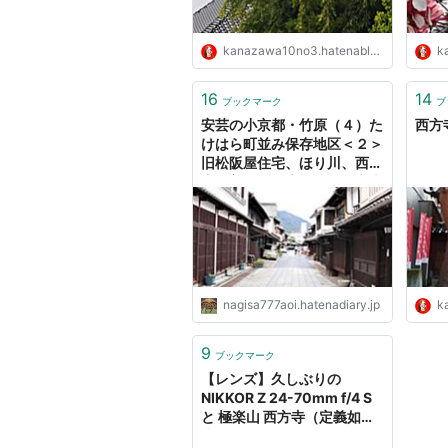
kanazawa10no3.hatenablog.com
ka
16
14
ブックマーク
ブ
安芸の小京都・竹原（４）た
西方
けはら町並み保存地区＜２＞
旧松阪屋住宅、ほり川、西方
寺、普明閣（広島県竹原市本
町３丁目） - 何でも見てやろ
う！瀬戸内海の小さな旅！
nagisa777aoi.hatenadiary.jp
ka
9
ブックマーク
【レンズ】久しぶりの
NIKKOR Z 24-70mm f/4 S
と 極楽山 西方寺（定義如
来） September 2020 -