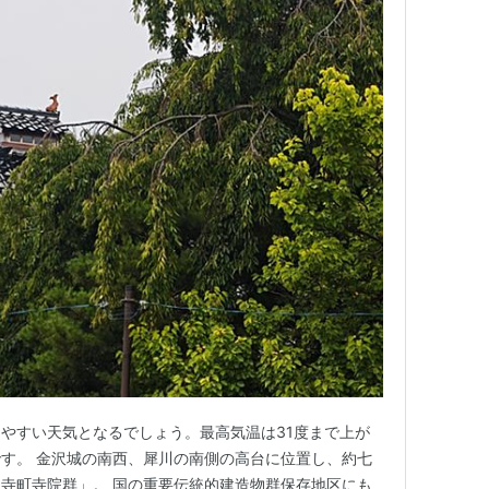
やすい天気となるでしょう。最高気温は31度まで上が
す。 金沢城の南西、犀川の南側の高台に位置し、約七
寺町寺院群」。 国の重要伝統的建造物群保存地区にも