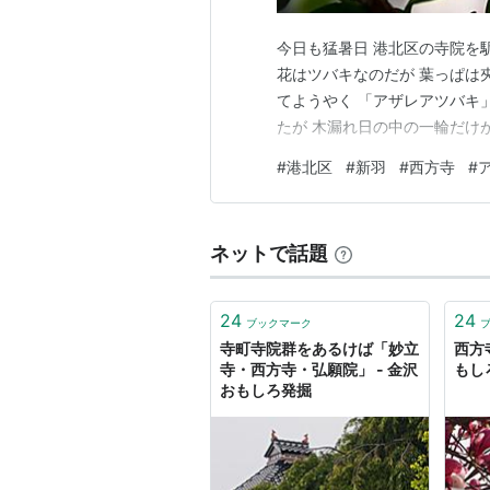
今日も猛暑日 港北区の寺院を
花はツバキなのだが 葉っぱは
てようやく 「アザレアツバキ
たが 木漏れ日の中の一輪だけ
#
港北区
#
新羽
#
西方寺
#
ネットで話題
24
24
ブックマーク
寺町寺院群をあるけば「妙立
西方
寺・西方寺・弘願院」 - 金沢
もし
おもしろ発掘