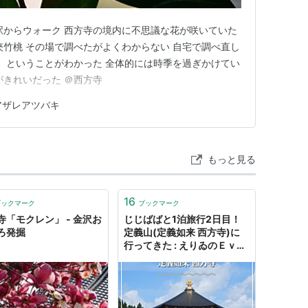
駅からウォーク 西方寺の境内に不思議な花が咲いていた
夾竹桃 その場で調べたがよくわからない 自宅で調べ直し
」 ということがわかった 全体的には時季を過ぎかけてい
がきれいだった ＠西方寺
アザレアツバキ
もっと見る
16
ブックマーク
ブックマーク
寺「モクレン」 - 金沢お
じじばばと1泊旅行2日目！
ろ発掘
定義山(定義如来 西方寺)に
行ってきた : えりゐのＥｖｅ
Ｒｙ ｄｉａＲｙ Powered
by ライブドアブログ