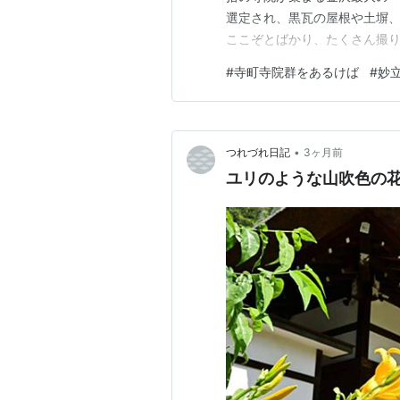
選定され、黒瓦の屋根や土塀
ここぞとばかり、たくさん撮
kanazawa10no3.haten
#
寺町寺院群をあるけば
#
妙
より正面の向きが変えられた
けが施されています。その複雑
•
つれづれ日記
3ヶ月前
ユリのような山吹色の