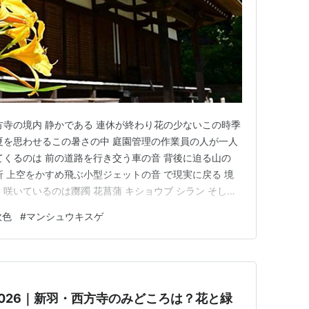
方寺の境内 静かである 連休が終わり花の少ないこの時季
夏を思わせるこの暑さの中 庭園管理の作業員の人が一人
てくるのは 前の道路を行き交う車の音 背後に迫る山の
折 上空をかすめ飛ぶ小型ジェットの音 で現実に戻る 境
咲いているのは躑躅 花菖蒲 キショウブ シラン そして
たらマンシュウキスゲという名前にあたった ＠西方寺
吹色
#
マンシュウキスゲ
026｜新羽・西方寺のみどころは？花と緑