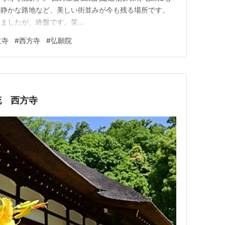
、静かな路地など、美しい街並みが今も残る場所です。
りましたが、終盤です。笑
ablog.com 日蓮宗の「妙立寺」。 13代藩主・前田斉泰の命に
立寺
#
西方寺
#
弘願院
歴史を持ち、堂内には落とし穴や隠し階段など数々の仕掛
な構造から「忍者寺」として…
花 西方寺