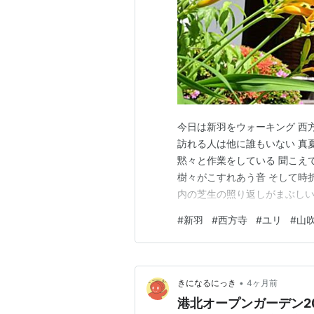
今日は新羽をウォーキング 西
訪れる人は他に誰もいない 真
黙々と作業をしている 聞こえ
樹々がこすれあう音 そして時
内の芝生の照り返しがまぶしい 
ユリのような山吹色の花 調べ
#
新羽
#
西方寺
#
ユリ
#
山
•
きになるにっき
4ヶ月前
港北オープンガーデン2