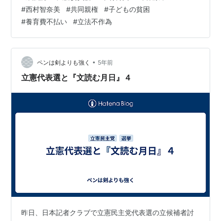
と会談しているんですね、このとき、この問題につい
#
西村智奈美
#
共同親権
#
子どもの貧困
て、日本の基準からすると罰則が厳しいと思う人が多い
#
養育費不払い
#
立法不作為
と述べて、死刑執行の判断に異を唱えた。これは明確に
温家宝首相に対しても伝えているんですね。これは、や
はり日本国の法務大臣として、邦人がほかの国で処罰を
受けるということについて、それは…
•
ペンは剣よりも強く
5年前
立憲代表選と『文読む月日』４
昨日、日本記者クラブで立憲民主党代表選の立候補者討