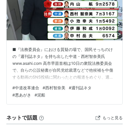
■『法務委員会』における質疑の場で、国民そっちのけ
の『週刊誌ネタ』を持ち出した中道・西村智奈美氏
www.asahi.com 高市早苗首相は10日の衆院法務委員会
で、自らの公設秘書が自民党総裁選などで他候補を中傷
する動画のSNS投稿に関わったとの報道をめぐり、週刊
文春が公開した秘書が参加したオンライン会議とされる
#
中道改革連合
#
西村智奈美
#
週刊誌ネタ
音声について「秘書本人に確認させた」と述べた。 2026
#
悪あがき
#
泥船
年6月10日 この質疑は、本来『法務』について話し合い
をする『法務委員会』。 まったく関係のない週刊誌ネタ
を持ち出すのは、完全に場違い。 www.youtube.com 事
ネットで話題
もっと見る
前通告をうるさくいう連中がこれならいいのか？大変失
礼ですけ…