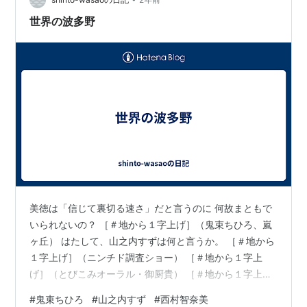
し、ご都合主義もはなはだしい。立法機関である国会が
こんな矛盾した憲法改定を自ら提起するのは「自殺行
世界の波多野
為」に等しいでしょう。 昨日付けのyahoo!の記事から…
美徳は「信じて裏切る速さ」だと言うのに 何故まともで
いられないの？ ［＃地から１字上げ］（鬼束ちひろ、嵐
ヶ丘） はたして、山之内すずは何と言うか。 ［＃地から
１字上げ］（ニンチド調査ショー） ［＃地から１字上
げ］（とびこみオーラル・御厨貴） ［＃地から１字上
げ］（ぼくはすずちゃんと三重県で子作りします） もし
#
鬼束ちひろ
#
山之内すず
#
西村智奈美
かして、西村智奈美は天皇制に反対なのか。 ［＃地から