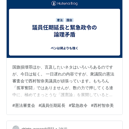
国旗損壊罪ほか、言及したいネタはいろいろあるのです
が、今日は短く。 一日遅れの内容ですが、衆議院の憲法
審査会で西村智奈美議員が頑張っています。もちろん
「孤軍奮闘」ではありませんが、数の力で押してくる連
中に、極めてまっとうな「護憲論」を展開していると思
います。西村議員の言うように、「非常事態時」に議員
#
憲法審査会
#
議員任期延長
#
緊急政令
#
西村智奈美
の任期を延長して国会機能を維持すべきだと言いなが
ら、国会が機能しない場合に備えて内閣の「緊急政令」
をつくるべきと言い張るのは、論理が矛盾しています
•
shinto-wasaoの日記
2年前