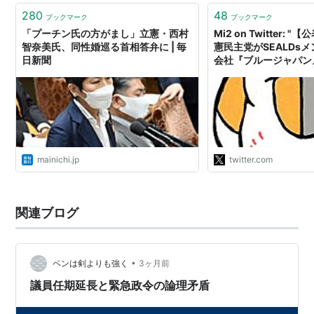
280
48
ブックマーク
ブックマーク
「プーチン氏の方がまし」立憲・西村
Mi2 on Twitter:
智奈美氏、同性婚巡る首相答弁に | 毎
憲民主党がSEALDs
日新聞
会社『ブルージャパン
く支出していることに
奈美幹事長「特定業者
内容の公表は控える。
なく、党が行う広報活
注… https://t.co/2u
mainichi.jp
twitter.com
関連ブログ
•
ペンは剣よりも強く
3ヶ月前
議員任期延長と緊急政令の論理矛盾