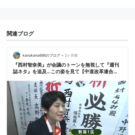
2003年 衆議院議員選挙に民主党公認で新潟1区より出
馬し当選
夫は衆議院議員の
本多平直
(民主党埼玉12区選出)。
関連ブログ
•
kanakana666のブログ
2ヶ月前
『西村智奈美』が会議のトーンを無視して『週刊
誌ネタ』を追及…この姿を見て【中道改革連合】
を支持したくなる人いる？