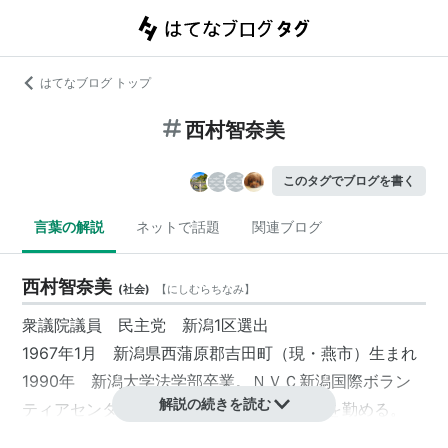
はてなブログ トップ
西村智奈美
このタグでブログを書く
言葉の解説
ネットで話題
関連ブログ
西村智奈美
(
社会
)
【
にしむらちなみ
】
衆議院議員 民主党 新潟1区選出
1967年1月 新潟県西蒲原郡吉田町（現・燕市）生まれ
1990年 新潟大学法学部卒業。ＮＶＣ新潟国際ボラン
解説の続きを読む
ティアセンターの創設に参加。大学講師等を勤める。
1999年 新潟県議会議員