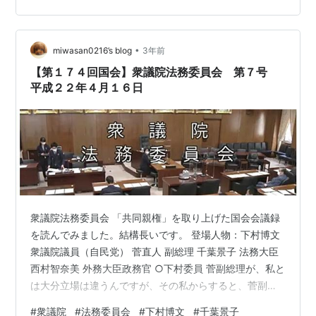
１字上げ］（ベルサイユの薔薇） ［＃地から１字上げ］
（県立図書館、男女共同参画室ポスター） ［＃地から１
•
字上げ］（フランス革命の次は日本のジェンダー革命
miwasan0216’s blog
3年前
だ） イイクニつくろう、代表代行。 ［＃地から１字上
【第１７４回国会】衆議院法務委員会 第７号
げ］（１１８０年、木曾義仲挙兵） …
平成２２年４月１６日
衆議院法務委員会 「共同親権」を取り上げた国会会議録
を読んでみました。結構長いです。 登場人物：下村博文
衆議院議員（自民党） 菅直人 副総理 千葉景子 法務大臣
西村智奈美 外務大臣政務官 ○下村委員 菅副総理が、私と
は大分立場は違うんですが、その私からすると、菅副総
理でさえ、四月三日、北京に行ったときに、温家宝首相
#
衆議院
#
法務委員会
#
下村博文
#
千葉景子