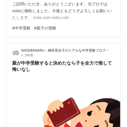
ご訪問いただき、ありがとうございます。当ブログは
noteに移転しました。今後ともどうぞよろしくお願いい
たします。 note.com note.com
#
中学受験
#
親子の受験
NASEBANARU－根性系女子のリアルな中学受験ブログ－
•
3年前
親が中学受験すると決めたなら子を全力で推して
悔いなし