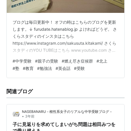
ブログは毎日更新中！ オフの時はこちらのブログを更新
します。↓ furudate.hatenablog.jp よければどうぞ。 さ
くらスタディのインスタはこちら
https://www.instagram.com/sakusuta.kitakami/ さくら
スタディのYOU TUBEはこちら www.youtube.com さく
らスタディのLINEスタンプはこちら
#
中学受験
#
親子の受験
#
燃え尽き症候群
#
北上
https://store.line.me/stickershop/product/26628500/ja
#
塾
#
教育
#
勉強法
#
英会話
#
受験
さくらスタディのtiktokはこちら www.tiktok.com 「中学
受験をさせたほうがいいのか…？」 これは、毎年必ず…
関連ブログ
NASEBANARU－根性系女子のリアルな中学受験ブログ－
•
3年前
子に見返りを求めてしまいがち問題は相田みつを
で乗り越える