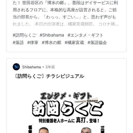
た！ 世田谷区の『博水の郷』、普段はデイサービスに利
用されるフロアに、本格的な高座が設営されると、ご担
当の部長から、「わっっ、すごい…」と、思わず声がも
れました。 本日の出演者は、橘家富蔵師匠。 コロナ禍以
降初めての、全利用者が参加するイベントに、職員の
#
訪問らくご
#
Shibahama
#
エンタメ・ギフト
方々の期待が膨らみます。 機材やステージ演出には、師
#
落語
#
律筆
#
博水の郷
#
橘家富蔵
#
落語協会
匠自らが照明や高座の背景、マイクの位置や音量調整、
最前列の客席の位置を念入りにチェックし、そして、車
椅子の利用者さんを案内する導線を、職員さんと確認し
ます。 師匠の仕切りは、さすがプロ中のプロです。 あっ
•
Shibahama
3年前
という間に『博水の郷』のデイフロアが寄…
〔訪問らくご〕チラシビジュアル