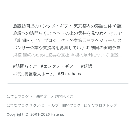
施設訪問型のエンタメ・ギフト 東京都内の落語団体 介護
施設への訪問らくご ベットの上の天井を見つめる そこで
『訪問らくご』 プロジェクトの実施展開スケジュール ス
ポンサー企業や支援者を募集しています 初回の実施予算
規模 継続のために必要な支援 今後の展開について 施設
訪問型のエンタメ・ギフト 《東京善意銀行》様を通じ
#
訪問らくご
#
エンタメ・ギフト
#
落語
て、特別養護老人ホームの５施設と調整して、２０２３
#
特別養護老人ホーム
#
Shibahama
年１０月に《訪問らくご》を開催します。（2023.08.17
更新） 《訪問らくご》とは、東京都内の《特別養護老人
ホーム》を訪問して、真打の落語家が施設の憩いスペー
はてなブログ
>
未指定
>
訪問らくご
スで、ちょいと落語を一席おたのしみいただきます。
はてなブログ タグとは
ヘルプ
開発ブログ
はてなブログトップ
【開催概要】 10/…
Copyright (C) 2001-
2026
Hatena.