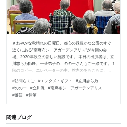
さわやかな秋晴れの日曜日、都心の緑豊かな公園のすぐ
近くにある"南麻布シニアガーデンアリス"が今回の会
場。2020年設立の新しい施設です。 本日の出演者は、立
川志ら乃師匠。一番弟子の、のの一さんもご一緒です。 1
階のロビー、エレベーターの中、館内のあちこちに、師
匠のポスターが貼ってあります。こちらでは、コロナ初
#
訪問らくご
#
エンタメ・ギフト
#
立川志ら乃
期にオープンしたため、皆が集るようなイベントはまだ
#
のの一
#
立川流
#
南麻布シニアガーデンアリス
一度もないとのこと。以前は、演芸場に足を運んだり、
#
落語
#
律筆
観劇を楽しんでいた利用者の方も多く、今日この日を心
待ちにしていたそうです。 ご担当者と段取りを確認して
いきます。 「一番太鼓があって、二番太鼓が…」「…志
関連ブログ
ら乃師匠が、ご登場します。こんな感じ…