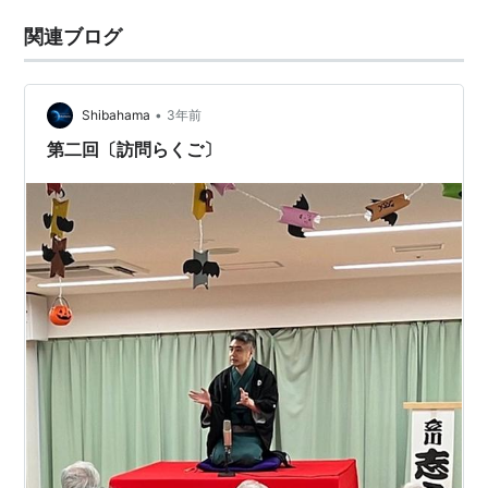
関連ブログ
•
Shibahama
3年前
第二回〔訪問らくご〕