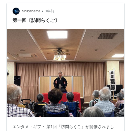
•
Shibahama
3年前
第一回〔訪問らくご〕
エンタメ・ギフト 第1回『訪問らくご』が開催されまし