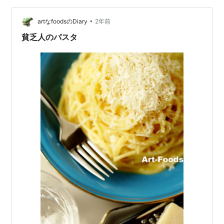
粉：15g アンチョビ：2フィレ オリーブ：大さじ1 ケーパ
•
ー：大さじ1/2 ニンニク：1片 カラブリア唐辛子：1本 イ
artなfoodsのDiary
2年前
タリアンパセリ：適量 パスタ好きの方は材料を見たらピ
貧乏人のパスタ
ンと来るだろ…