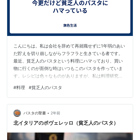
こんにちは。私は会社を辞めて再就職せずに1年弱のあい
だ貯えを切り崩しながらフラフラと生きている者です。
最近、貧乏人のパスタという料理にハマっており、買い
物に行くのが面倒な時はいつもこのパスタを作っていま
す。レシピは色々なものがありますが、私は料理研究家
のリュウジさんのレシピで作っています。
#
料理
#
貧乏人のパスタ
bazurecipe.com 貧乏人のパスタの良いところを挙げて
いきたいと思います。 １．食材が腐りにくいものばかり
レシピの中で一番腐りやすいのは卵ですが、冷蔵庫で3週
•
間くらいは持ちますし、賞味期限が切れてからも1－2週
パスタの聖書
2年前
間くらいならなんとかなります（自己責任で）。さら
北イタリアのポヴェレッロ（貧乏人のパスタ）
に、万が一腐りそうになっても、目玉焼…