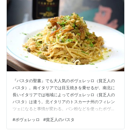
『パスタの聖書』でも大人気のポヴェレッロ（貧乏人の
パスタ）。南イタリアでは目玉焼きを乗せるが、南北に
長いイタリアでは地域によってポヴェレッロ（貧乏人の
パスタ）は違う。北イタリアのトスカーナ州のフィレン
ツェになると事情が変わる。パン粉などを使ったポヴェ
レッロ（貧乏人のパスタ）を紹介。 北イタリアのポヴェ
#
ポヴェレッロ
#
貧乏人のパスタ
レッロの材料 北イタリアの貧乏人のパスタのレシピ 北イ
タリアのポヴェレッロの材料 バリラ1.6mm：100g パン