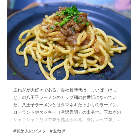
玉ねぎが大好きである。会社員時代は「まいばすけっ
と」の八王子ラーメンのカップ麺のお世話になってい
た。八王子ラーメンとはタマネギたっぷりのラーメン。
ローランドやタッキー（滝沢秀明）の出身地。玉ねぎの
シャキシャキだけで昼を越えられる。昼はカップ麺、夜
は家でパスタを作る完全な麺ヘラと化していた。 玉ねぎ
#
貧乏人のパスタ
#
玉ねぎ
パスタ（貧乏人のパスタ）の発祥 本名はビーゴリ・イ