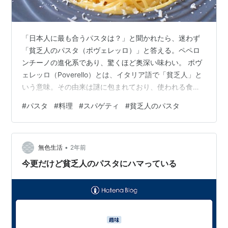
「日本人に最も合うパスタは？」と聞かれたら、迷わず
「貧乏人のパスタ（ポヴェレッロ）」と答える。ペペロ
ンチーノの進化系であり、驚くほど奥深い味わい。 ポヴ
ェレッロ（Poverello）とは、イタリア語で「貧乏人」と
いう意味。その由来は謎に包まれており、使われる食材
も決して“貧乏人向け”ではない。飲食店ではまず見かけな
#
パスタ
#
料理
#
スパゲティ
#
貧乏人のパスタ
い、最強の家庭パスタ。これを知ったら、「貧乏人バン
ザイ！」と叫びたくなる。 貧乏人のパスタ（ポヴェレッ
ロ）の意味・由来 貧乏人のパスタ（ポヴェレッロ）の歴
•
史 貧乏人のパスタ（ポヴェレッロ）の食材 トゥルットゥ
無色生活
2年前
ルの目玉焼きのコツ 貧乏人のパスタ（ポヴェレッロ） 貧
今更だけど貧乏人のパスタにハマっている
乏人のパスタ(ポヴェレ…