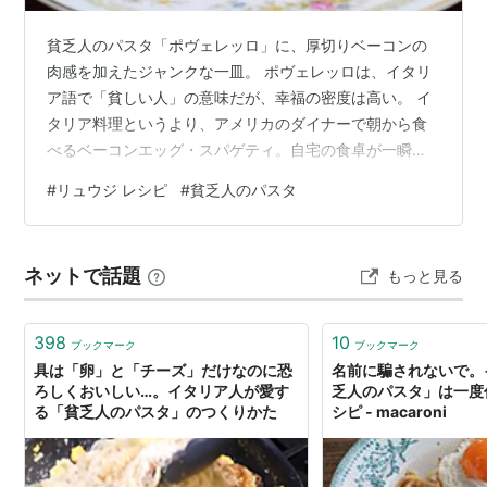
貧乏人のパスタ「ポヴェレッロ」に、厚切りベーコンの
肉感を加えたジャンクな一皿。 ポヴェレッロは、イタリ
ア語で「貧しい人」の意味だが、幸福の密度は高い。 イ
タリア料理というより、アメリカのダイナーで朝から食
べるベーコンエッグ・スパゲティ。自宅の食卓が一瞬で
アメリカになる。うま味と食感の二刀流。大谷翔平のよ
#
リュウジ レシピ
#
貧乏人のパスタ
うなパスタである。 目玉焼きパスタの材料 1.8mmのパス
タ：100g ブロックベーコン：40〜50g 全卵：2個 ニン
ニク：1片 バター：10g 水：450cc コンソメ：小さじ1
ネットで話題
もっと見る
黒胡椒：仕上げ 醤油：仕上げ 粉チーズ：仕上げ リュウ
ジさんには珍しく、パスタは1.8mmを指名。細麺だと厚
切り…
398
10
ブックマーク
ブックマーク
具は「卵」と「チーズ」だけなのに恐
名前に騙されないで。
ろしくおいしい…。イタリア人が愛す
乏人のパスタ」は一度
る「貧乏人のパスタ」のつくりかた
シピ - macaroni