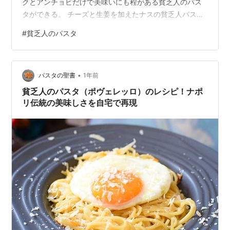
クとアンチョビだけで美味いにも程がある貧乏人のパス
タができる。 チーズと生姜を加えたナスの貧乏人パスタ
しかも味変を2回重ねることでDRAGON BALLのセルのよ
#
貧乏人のパスタ
うに完全体になる。 ナスの貧乏人パスタの材料 ナスの貧
乏人パスタのレシピ その他の貧乏人パスタも作ってみよ
う ナスの貧乏人パスタの材料 ディチェコ1.6mm：100g
•
ナス：2本 ニンニク：1片 アンチョビ：2フィレ リコッタ
パスタの聖書
1年前
チーズ：味変（あれば） ショウガ：味変（あれば） 麺は
貧乏人のパスタ（ポヴェレッロ）のレシピ！ナポ
なんで…
リ伝統の美味しさを自宅で再現