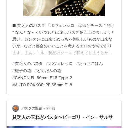
■ 貧乏人のパスタ 「ポヴェレッロ」は卵とチーズ " だけ
" なんとな～くいつもとは違うパスタを母上に供しようと
思い、カンタンに出来てめっちゃ美味しいものが出来な
いか…などと都合のいいことを考えるエロおやぢであり
ます。まあレトルト製品のソースで和えてしまうとか、
ペペロンチーノ系のパスタはちょ～ブナンな選択ではあ
#
貧乏人のパスタ
#
ポヴェレッロ
#
おうちごはん
りますけれど、それではあまりにも面白くなさ過ぎるわ
#
梔子の花
#
どくだみの花
けでして、ここはイッパツ普通のヒトがあまりやらない
#
CANON FL 50mm F1.8 Type-2
ようなレシピで攻めるべきなのですな。 スナックチーズ
#
AUTO ROKKOR-PF 55mm F1.8
準備するものはパスタ乾麺と生玉子そして粉チーズだけ
です。ウソじゃありませんよ、ホントにこれだけです。
パスタと云えばトッピングにガリガリ…
•
パスタの聖書
2年前
貧乏人の玉ねぎパスタ〜ビーゴリ・イン・サルサ