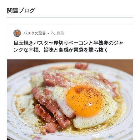
関連ブログ
•
パスタの聖書
2ヶ月前
目玉焼きパスタ〜厚切りベーコンと半熟卵のジャ
ンクな幸福、旨味と食感が胃袋を撃ち抜く