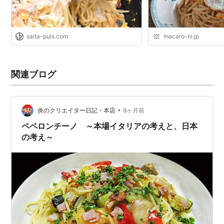
saita-puls.com
macaro-ni.jp
関連ブログ
•
炎のクリエイター日記・本店
9ヶ月前
ペペロンチーノ ～本場イタリアの考えと、日本
の考え～