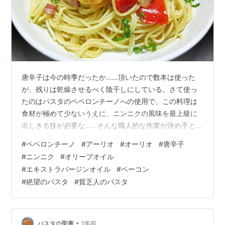
唐辛子は今の時季だったか‥‥‥頂いたので数本は使った
が、残りは乾燥させるべく陰干しにしている。さて使っ
たのはパスタのペペロンチーノへの使用で、この料理は
食材が極めて少ないうえに、ニンニクの風味を最上級に
出しきる技が必要な‥‥‥そんな職人的な作業が決め手とな
る。日本人気質として、シンプルであるが「腕」ひとつ
#
ペペロンチーノ
#
アーリオ
#
オーリオ
#
唐辛子
で美味しいものが作れることを、美的センスと思える国
#
ニンニク
#
オリーブオイル
民性なので、ペペロンチーノはもてもてパスタとなって
#
エキストラバージンオイル
#
ベーコン
いる。 一方本場のイタリアでは、お金がなくても最低限
#
絶望のパスタ
#
貧乏人のパスタ
の材料で作れるので「貧乏人のパスタ」とか「絶望のパ
スタ」と呼ばれている。お国が変われば感想も違うし、
食べた感じの派手さのようなものに、主眼を置…
•
パスタの聖書
1年前