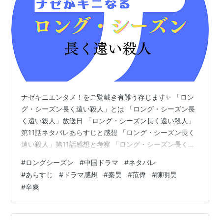
ナゼキニエンタメ！をご覧戴き有難う存じます✨ 「ロン
グ・シーズン長く遠い殺人」とは 「ロング・シーズン長
く遠い殺人」放送日 「ロング・シーズン長く遠い殺人」
第11話ネタバレあらすじと感想 「ロング・シーズン長く
遠い殺人」第11話感想と考察 「ロング・シーズン長く遠
い殺人」とは 「ロング・シーズン長く遠い殺人」とは、
#
ロングシーズン
#
中国ドラマ
#
ネタバレ
2023年4月に中国の騰訊視頻（テンセントビデオ）で配
#
あらすじ
#
ドラマ感想
#
秦昊
#
范偉
#
陳明昊
信されたクライムサスペンス。 「バッド・キッズ 隠秘之
#
辛爽
罪」の監督、辛爽（シン・シュアン）監督作品で本国中
国では圧倒的高評価を得た超人気ドラマだそうです。 画
像引用元https://ogre.natalie.mu/media/new…