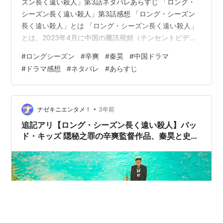
ズン長く遠い殺人」第3話ネタバレあらすじ 「ロング・
シーズン長く遠い殺人」第3話感想 「ロング・シーズン
長く遠い殺人」とは 「ロング・シーズン長く遠い殺人」
とは、2023年4月に中国の騰訊視頻（テンセントビデ
オ）で配信されたクライムサスペンス。 「バッド・キッ
#
ロングシーズン
#
辛爽
#
秦昊
#
中国ドラマ
ズ 隠秘之罪」の監督、辛爽（シン・シュアン）監督作品
#
ドラマ感想
#
ネタバレ
#
あらすじ
で本国中国では圧倒的高評価を得た超人気ドラマだそう
です。 画像引用元
https://ogre.natalie.mu/media/news/eiga/2023/1031/T
heLongSeason_20231031.jpg?impolic…
•
ナゼキニエンタメ！
3年前
追記アリ【ロング・シーズン長く遠い殺人】バッ
ド・キッズ 隠秘之罪の辛爽監督作品、秦昊と史彭
元と劉琳がご出演！高評価ノワールがWOWOW
で放送開始【中国ドラマ】感想