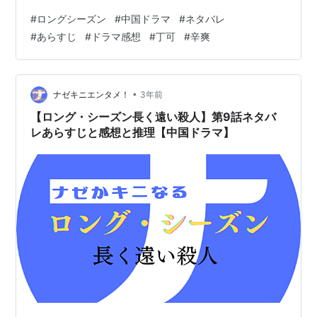
オ）で配信されたクライムサスペンス。 「バッド・キッ
#
ロングシーズン
#
中国ドラマ
#
ネタバレ
ズ 隠秘之罪」の監督、辛爽（シン・シュアン）監督作品
#
あらすじ
#
ドラマ感想
#
丁可
#
辛爽
で本国中国では圧倒的高評価を得た超人気ドラマだそう
です。 画像引用元
https://ogre.natalie.mu/media/news/eiga/2023/1031/T
heLongSeason_20231031.jpg?impo…
•
ナゼキニエンタメ！
3年前
【ロング・シーズン長く遠い殺人】第9話ネタバ
レあらすじと感想と推理【中国ドラマ】