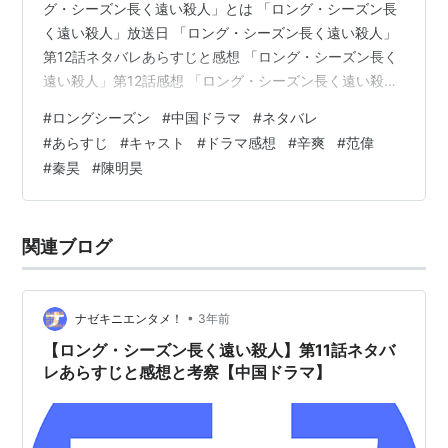
グ・シーズン長く遠い殺人」とは 「ロング・シーズン長
く遠い殺人」放送日 「ロング・シーズン長く遠い殺人」
第12話ネタバレあらすじと感想 「ロング・シーズン長く
遠い殺人」第12話感想 「ロング・シーズン長く遠い殺
人」とは 「ロング・シーズン長く遠い殺人」とは、2023
#
ロングシーズン
#
中国ドラマ
#
ネタバレ
年4月に中国の騰訊視頻（テンセントビデオ）で配信され
#
あらすじ
#
キャスト
#
ドラマ感想
#
辛爽
#
范偉
たクライムサスペンス。 「バッド・キッズ 隠秘之罪」の
#
秦昊
#
陳明昊
監督、辛爽（シン・シュアン）監督作品で本国中国では
圧倒的高評価を得た超人気ドラマだそうです。 画像引用
元https://ogre.natalie.mu/media/news/e…
関連ブログ
•
ナゼキニエンタメ！
3年前
【ロング・シーズン長く遠い殺人】第11話ネタバ
レあらすじと感想と考察【中国ドラマ】