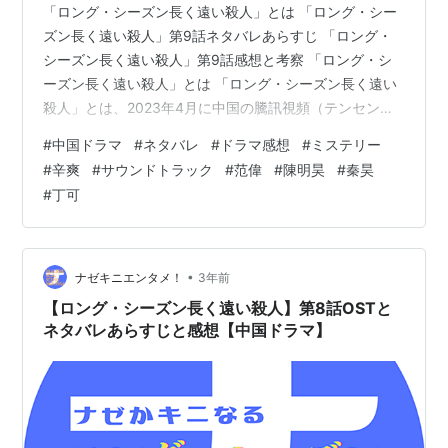
「ロング・シーズン長く遠い殺人」とは 「ロング・シー
ズン長く遠い殺人」第9話ネタバレあらすじ 「ロング・
シーズン長く遠い殺人」第9話感想と考察 「ロング・シ
ーズン長く遠い殺人」とは 「ロング・シーズン長く遠い
殺人」とは、2023年4月に中国の騰訊視頻（テンセント
ビデオ）で配信されたクライムサスペンス。 「バッド・
#
中国ドラマ
#
ネタバレ
#
ドラマ感想
#
ミステリー
キッズ 隠秘之罪」の監督、辛爽（シン・シュアン）監督
#
辛爽
#
サウンドトラック
#
范偉
#
陳明昊
#
秦昊
作品で本国中国では圧倒的高評価を得た超人気ドラマだ
#
丁可
そうです。 画像引用元
https://ogre.natalie.mu/media/news/eiga/2023/1031/T
heLongSeason_20231031.jpg?imp…
•
ナゼキニエンタメ！
3年前
【ロング・シーズン長く遠い殺人】第8話OSTと
ネタバレあらすじと感想【中国ドラマ】