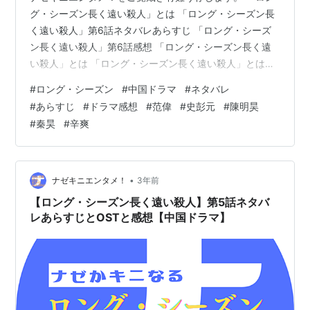
グ・シーズン長く遠い殺人」とは 「ロング・シーズン長
く遠い殺人」第6話ネタバレあらすじ 「ロング・シーズ
ン長く遠い殺人」第6話感想 「ロング・シーズン長く遠
い殺人」とは 「ロング・シーズン長く遠い殺人」とは、
2023年4月に中国の騰訊視頻（テンセントビデオ）で配
#
ロング・シーズン
#
中国ドラマ
#
ネタバレ
信されたクライムサスペンス。 「バッド・キッズ 隠秘之
#
あらすじ
#
ドラマ感想
#
范偉
#
史彭元
#
陳明昊
罪」の監督、辛爽（シン・シュアン）監督作品で本国中
#
秦昊
#
辛爽
国では圧倒的高評価を得た超人気ドラマだそうです。 画
像引用元
https://ogre.natalie.mu/media/news/eiga/2023/1031/T
heLongSeas…
•
ナゼキニエンタメ！
3年前
【ロング・シーズン長く遠い殺人】第5話ネタバ
レあらすじとOSTと感想【中国ドラマ】