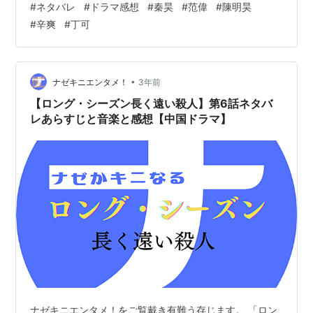
#
ネタバレ
#
ドラマ感想
#
秦昊
#
范偉
#
陳明昊
で本国中国では圧倒的高評価を得た超人気ドラマだそう
#
辛爽
#
丁可
です。 画像引用元
https://ogre.natalie.mu/media/news/eiga/2023/1031/T
heLongSeason_20231031.jpg?impoli…
•
ナゼキニエンタメ！
3年前
【ロング・シーズン長く遠い殺人】第6話ネタバ
レあらすじと音楽と感想【中国ドラマ】
ナゼキニエンタメ！をご覧戴き有難う存じます。 「ロン