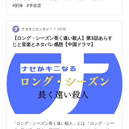
罪」の監督、辛爽（シン・シュアン）監督作品で本国中
#
劉琳
#
李俊霆
国では圧倒的高評価を得た超人気ドラマだそうです。 画
像引用元
https://ogre.natalie.mu/media/news/eiga/2023/1031/T
heLongSeas…
•
ナゼキニエンタメ！
3年前
【ロング・シーズン長く遠い殺人】第3話あらす
じと音楽とネタバレ感想【中国ドラマ】
「ロング・シーズン長く遠い殺人」とは 「ロング・シー