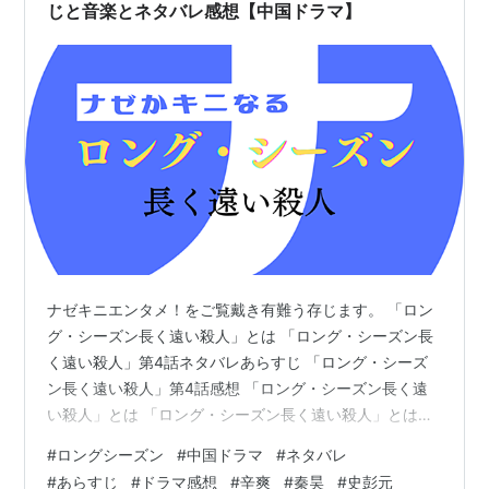
じと音楽とネタバレ感想【中国ドラマ】
ナゼキニエンタメ！をご覧戴き有難う存じます。 「ロン
グ・シーズン長く遠い殺人」とは 「ロング・シーズン長
く遠い殺人」第4話ネタバレあらすじ 「ロング・シーズ
ン長く遠い殺人」第4話感想 「ロング・シーズン長く遠
い殺人」とは 「ロング・シーズン長く遠い殺人」とは、
2023年4月に中国の騰訊視頻（テンセントビデオ）で配
#
ロングシーズン
#
中国ドラマ
#
ネタバレ
信されたクライムサスペンス。 「バッド・キッズ 隠秘之
#
あらすじ
#
ドラマ感想
#
辛爽
#
秦昊
#
史彭元