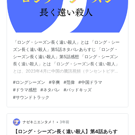
「ロング・シーズン長く遠い殺人」とは 「ロング・シー
ズン長く遠い殺人」第5話ネタバレあらすじ 「ロング・
シーズン長く遠い殺人」第5話感想 「ロング・シーズン
長く遠い殺人」とは 「ロング・シーズン長く遠い殺人」
とは、2023年4月に中国の騰訊視頻（テンセントビデ
オ）で配信されたクライムサスペンス。 「バッド・キッ
#
ロングシーズン
#
辛爽
#
范偉
#
中国ドラマ
ズ 隠秘之罪」の監督、辛爽（シン・シュアン）監督作品
#
ドラマ感想
#
ネタバレ
#
バッドキッズ
で本国中国では圧倒的高評価を得た超人気ドラマだそう
#
サウンドトラック
です。 画像引用元
https://ogre.natalie.mu/media/news/eiga/2023/1031/T
heLongSeason_20231031.jpg?impoli…
•
ナゼキニエンタメ！
3年前
【ロング・シーズン長く遠い殺人】第4話あらす