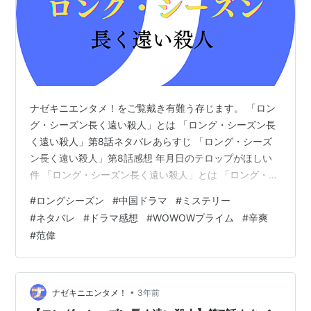
ナゼキニエンタメ！をご覧戴き有難う存じます。 「ロン
グ・シーズン長く遠い殺人」とは 「ロング・シーズン長
く遠い殺人」第8話ネタバレあらすじ 「ロング・シーズ
ン長く遠い殺人」第8話感想 年月日のテロップがほしい
件 「ロング・シーズン長く遠い殺人」とは 「ロング・シ
ーズン長く遠い殺人」とは、2023年4月に中国の騰訊視
#
ロングシーズン
#
中国ドラマ
#
ミステリー
頻（テンセントビデオ）で配信されたクライムサスペン
#
ネタバレ
#
ドラマ感想
#
WOWOWプライム
#
辛爽
ス。 「バッド・キッズ 隠秘之罪」の監督、辛爽（シン・
#
范偉
シュアン）監督作品で本国中国では圧倒的高評価を得た
超人気ドラマだそうです。 画像引用元
https://ogre.natalie.mu/media/news/eiga/2023/10…
•
ナゼキニエンタメ！
3年前