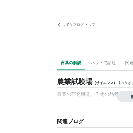
はてなブログ トップ
言葉の解説
ネットで話題
関
農業試験場
(
サイエンス
)
【
のうぎ
農業の研究機関。作物の品種改良を
関連ブログ