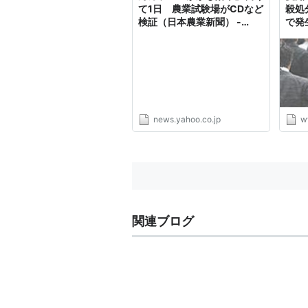
て1日 農業試験場がCDなど
殺処
検証（日本農業新聞） -
で発
Yahoo!ニュース
news.yahoo.co.jp
w
関連ブログ