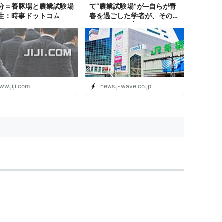
分＝養豚場と農業試験場
て“農業試験場”が─自らが青
生：時事ドットコム
春を過ごした学者が、その歴
史を振り返る | J-WAVE
NEWS
ww.jiji.com
news.j-wave.co.jp