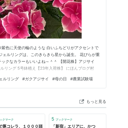
赤紫色に天使の輪のような 白いふちどりがアクセントで
ンジェルリングは、このきらきら星から誕生。 花びらが重
ルチックなカラーもいいよね～＾＾ 【開花株】アジサイ
ルリング 5号鉢植え【23年入荷株】 にほんブログ村
ェルリング
#
ガクアジサイ
#
母の日
#
農業試験場
もっと見る
5
ックマーク
ブックマーク
で豚コレラ、１０００頭
「新宿」エリアに、かつ