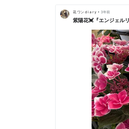
•
花 ワン d i a r y
3年前
紫陽花💓『エンジェル