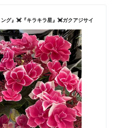
リング』💓『キラキラ星』💓ガクアジサイ