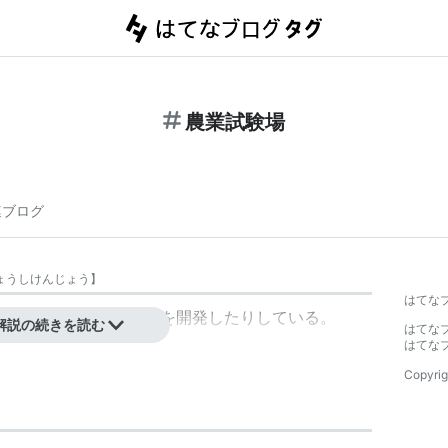
農業試験場
連ブログ
ょうしけんじょう
】
はてな
したり新しい農業技術を開発したりしている。
解説の続きを読む
はてな
はてな
Copyrig