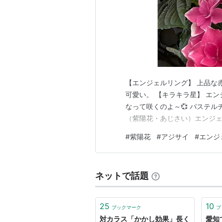
【エンジェルリング】 上品な
可愛い。 【キラキラ星】 エ
なって咲くのよ～💞 パステ
（紫陽花・あじさい）エンジェ
#
紫陽花
#
アジサイ
#
エンジ
ネットで話題
25
10
ブックマーク
ブ
対カラス「かかし効果」長く
愛知