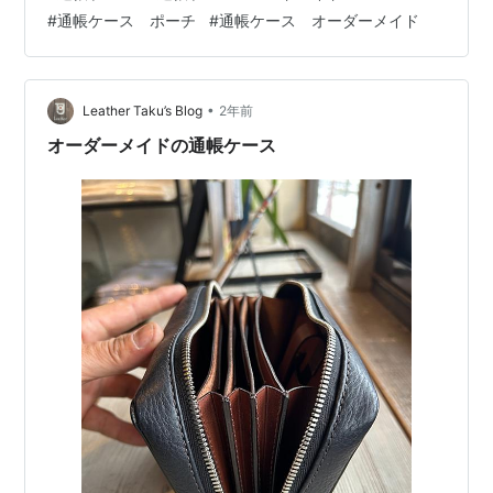
やお好みのカラーを選んで頂いております １つのポケッ
#
通帳ケース ポーチ
#
通帳ケース オーダーメイド
トに２冊の通帳と それぞれのキャッシュカードが収納で
きる作りとなっております うっかりしてコス◯コのカー
ドを出し忘れてしまい お客様から返送して頂きましたw
ご注文ありがとうございました 革工房Taku (Kyoto) Mail
•
Leather Taku’s Blog
2年前
l…
オーダーメイドの通帳ケース