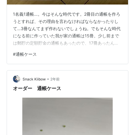
1名義1通帳…。今はそんな時代です。2冊目の通帳を作ろ
うとすれば、その理由を言わなければならなかったりし
て…3冊なんてまず作れないでしょうね。でもそんな時代
になる前に作っていた我が家の通帳は15冊。少し前まで
は郵貯の定額貯金の通帳もあったので、17冊あったんで
すけどね…。そんな通帳を入れる通帳ケースも、今では
#
通帳ケース
銀行でもらえません。──というか、ない。ボロボロにな
ってきたので銀行でもらおうとしたら、大抵「ない」と
言われ、あっても1個しかもらえない。しかもキャッシュ
•
カードを入れる部分がなかったりして、私的には意味が
Snack Kiibow
2年前
ない通帳ケースでした。買おうかな…とも思ったのです
オーダー 通帳ケース
が、1冊で1000円くらいするから……