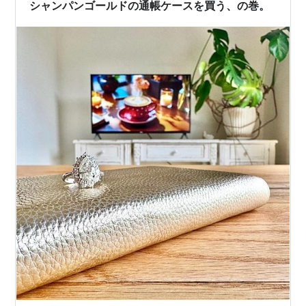
ポケットが２つ ついてます！ 収納サイズはそれぞれ大き
シャンパンゴールドの通帳ケースを買う、の巻。
いポケット15.…