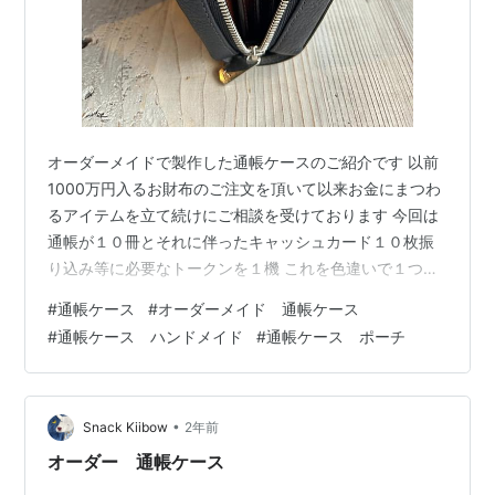
オーダーメイドで製作した通帳ケースのご紹介です 以前
1000万円入るお財布のご注文を頂いて以来お金にまつわ
るアイテムを立て続けにご相談を受けております 今回は
通帳が１０冊とそれに伴ったキャッシュカード１０枚振
り込み等に必要なトークンを１機 これを色違いで１つず
つ 金運や風水を交えた好みの色で組み合わせを選んで頂
#
通帳ケース
#
オーダーメイド 通帳ケース
きました やはりゴールドは必須のようですね 手縫いとミ
#
通帳ケース ハンドメイド
#
通帳ケース ポーチ
シン縫いを使い分け 使い易さも考慮しながら製作しお届
けさせて頂きました ご注文いつもありがとうございます
革工房Taku (Kyoto) Mail loop@leather-taku.com LINE
leathertaku Tel …
•
Snack Kiibow
2年前
オーダー 通帳ケース