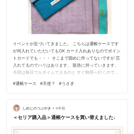
イベントが近づいてきました。 こちらは通帳ケースです
が何入れていただいてもOK カード入れありなのでポイン
トカードでも・・・ そこまで固めに作ってないですが 芯
入れてるのでハリはあります。 阪急に持っていきます。
今回は毎日フルタイムで入るのと すぐ秋田へ行くので、
色々準備しておかないと〜。 ハロー2023！手帳&カレン
#
通帳ケース
#
天使？
#
うさぎ
ダー 11月23日（水）〜29日（火） うめだ阪急10階スー
ク 中央街区パーク 最終日16時まで 第3回 毛と糸の市 12
月3日（土） 11〜16時 12月4日（日） 10〜15時 秋田ふ
•
るさと村 ドーム劇場
しめじのつぶやき
4年前
＜セリア購入品＞通帳ケースを買い替えました♩