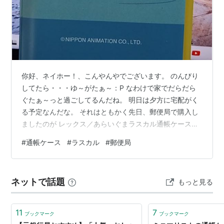
你好、ネイホー！、こんやんやでございます。 のんびり
してたら・・・ゆ～がたぁ～：P なわけで家でだらだら
ぐたぁ～っと過ごしてるんだね。 明日は夕方に宅配がく
る予定なんだな。 それはともかく先日、郵便局で購入し
ましたのが レックス／あらいぐまラスカル通帳ケースＡ
ですっ！＞＜ この二つ折りタイプを探してたわけで 運良
#
通帳ケース
#
ラスカル
#
郵便局
くラスカル柄が並んでたのを見つけ とってもラスカルで
すっ！＞＜ いやね、 最初からついてくる通帳ケースです
と カードが抜け落ちたりすることがあって たまぁ～にあ
ネットで話題
もっと見る
りゃ？カードどこだ？となり 心臓に悪い状況に陥ること
がお～いわけです。 とりあえず 複数の口座を持っており
ますのでそれぞれ …
11
7
ブックマーク
ブックマーク