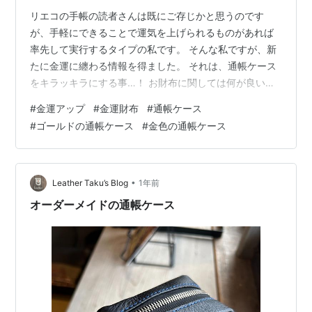
リエコの手帳の読者さんは既にご存じかと思うのです
が、手軽にできることで運気を上げられるものがあれば
率先して実行するタイプの私です。 そんな私ですが、新
たに金運に纏わる情報を得ました。 それは、通帳ケース
をキラッキラにする事…！ お財布に関しては何が良いと
か色々と聞くのですが、通帳ケースをキラッキラにする
#
金運アップ
#
金運財布
#
通帳ケース
という情報を耳にしたのは初めてでした。 愛用している
#
ゴールドの通帳ケース
#
金色の通帳ケース
お財布はこちら↓ キラキラの通帳ケースが金運に良いと
いう情報はインターネット上で偶然見つけまして、それ
によるとこのような感じです。 使わなくなったキラキラ
のパーティーバッグを通帳入れにしたら資産が増えた！
•
Leather Taku’s Blog
1年前
通帳ケースをゴールドにしたら金運上がっ…
オーダーメイドの通帳ケース