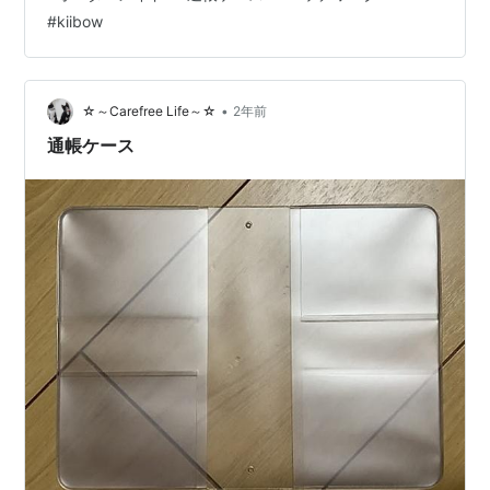
#
kiibow
•
☆～Carefree Life～☆
2年前
通帳ケース