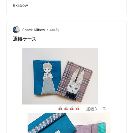
#
kiibow
•
Snack Kiibow
4年前
通帳ケース