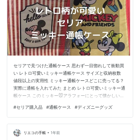
セリアで見つけた通帳ケース 思わず一目惚れして衝動買
い レトロ可愛いミッキー通帳ケース サイズと収納枚数
値段以上の実用性 ミッキー通帳ケースどこに売ってる？
実際に通帳を入れてみた まとめ レトロ可愛いミッキー通
帳ケース このミッキー🐭アラフォーにとって懐かしいデ
ザインなのは気のせい？いや、確かにレトロ可愛いので
#
セリア購入品
#
通帳ケース
#
ディズニーグッズ
あるっ💨 とっさに手にとってみて確認すると”通帳ケー
ス”だということが判明✨ もう買うしかないっしょ～ もう
1種類もレトロで可愛いかった↓ サイズと収納枚数 パカ
•
っと開けてみると 通帳が入る大きめポケット２つカード
リエコの手帳
1年前