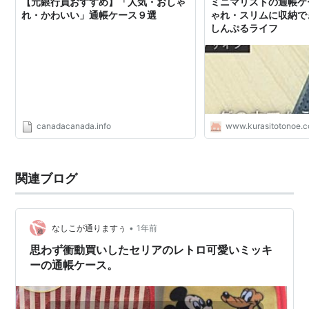
【元銀行員おすすめ】「人気・おしゃ
ミニマリストの通帳ケ
れ・かわいい」通帳ケース９選
ゃれ・スリムに収納でき
しんぷるライフ
canadacanada.info
www.kurasitotonoe.
関連ブログ
•
なしこが通りますぅ
1年前
思わず衝動買いしたセリアのレトロ可愛いミッキ
ーの通帳ケース。