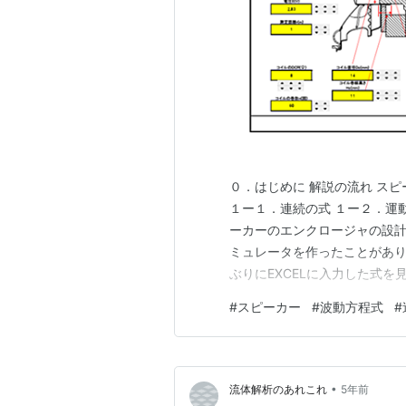
０．はじめに 解説の流れ ス
１ー１．連続の式 １ー２．運
ーカーのエンクロージャの設計
ミュレータを作ったことがあ
ぶりにEXCELに入力した式
なり忘れてしまっているようで
#
スピーカー
#
波動方程式
#
グにアップしておこうと思いま
ったシミュレータは、ドライバ
•
流体解析のあれこれ
5年前