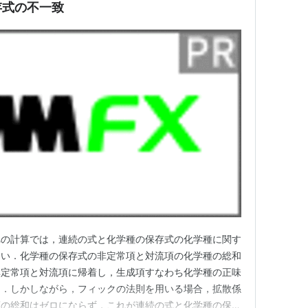
存式の不一致
れの計算では，連続の式と化学種の保存式の化学種に関す
ない．化学種の保存式の非定常項と対流項の化学種の総和
非定常項と対流項に帰着し，生成項すなわち化学種の正味
る．しかしながら，フィックの法則を用いる場合，拡散係
項の総和はゼロにならず，これが連続の式と化学種の保存