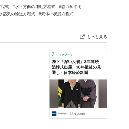
方程式 連続の式 熱力学方程式 水蒸気の輸送方程式
方程式
#
水平方向の運動方程式
#
静力学平衡
態方程式 【まとめ】学習の要点 参考図書・参考URL
水蒸気の輸送方程式
#
気体の状態方程式
方程式について見…
もっと見る
7
ブックマーク
陛下「深い反省」3年連続
追悼式出席、18年最後の見
通し - 日本経済新聞
www.nikkei.com