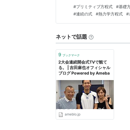
向の運動方程式 鉛直方向の運動
#
プリミティブ方程式
#
基礎
（水蒸気の連続の式） 気体の状
#
連続の式
#
熱力学方程式
#
運動方程式とは プリミティブ
ネットで話題
9
ブックマーク
2大会連続開会式TVで観て
る。 | 吉田麻也オフィシャル
ブログ Powered by Ameba
ameblo.jp