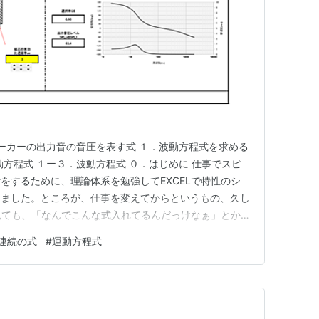
ピーカーの出力音の音圧を表す式 １．波動方程式を求める
動方程式 １ー３．波動方程式 ０．はじめに 仕事でスピ
をするために、理論体系を勉強してEXCELで特性のシ
りました。ところが、仕事を変えてからというもの、久し
を見ても、「なんでこんな式入れてるんだっけなぁ」とか
す。 ということで、思い出しがてら、備忘録的にブロ
連続の式
#
運動方程式
す。もしかしたら誰かの役に立つかもしれないし。 作
ーユニット単…