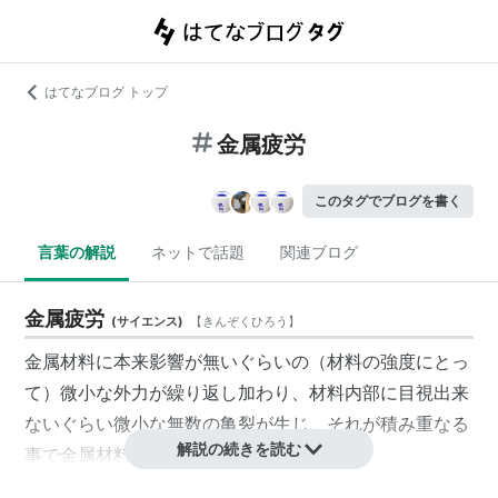
はてなブログ トップ
金属疲労
このタグでブログを書く
言葉の解説
ネットで話題
関連ブログ
金属疲労
(
サイエンス
)
【
きんぞくひろう
】
金属材料に本来影響が無いぐらいの（材料の強度にとっ
て）微小な外力が繰り返し加わり、材料内部に目視出来
ないぐらい微小な無数の亀裂が生じ、それが積み重なる
解説の続きを読む
事で金属材料が突然割れること。
特徴として断面がすっぱりと綺麗に割れることが上げら