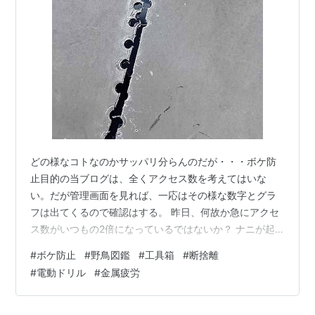
どの様なコトなのかサッパリ分らんのだが・・・ボケ防
止目的の当ブログは、全くアクセス数を考えてはいな
い。だが管理画面を見れば、一応はその様な数字とグラ
フは出てくるので確認はする。 昨日、何故か急にアクセ
ス数がいつもの2倍になっているではないか？ ナニが起
こったんだろう？ ま、ワカランのだけれど・・・ もっと
#
ボケ防止
#
野鳥図鑑
#
工具箱
#
断捨離
も、野鳥図鑑のコトを書いたから、やっぱり鳥が好きな
#
電動ドリル
#
金属疲労
方が多いのかもしれん。一応本日、昨日の頁に現在売ら
れている「フィールドガイド 日本の野鳥」の本家、「日
本野鳥の会」の販売サイトを追記した。この図鑑はワガ