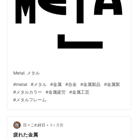
Metal. メタル
#
metal
#
メタル
#
金属
#
合金
#
金属製品
#
金属製
#
メタルカラー
#
金属疲労
#
金属工芸
#
メタルフレーム
•
日々これ好日
3ヶ月前
疲れた金属