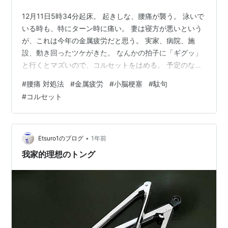
12月11日5時34分起床。 起きしな、腰痛が襲う。 泳いで
いる時も、特にターン時に痛い。 妻は寝方が悪いという
が、これは今年の金属疲労だと思う。 実家、病院、施
設、動き回ったツケがきた。 なんかの拍子に「ギグッ」
と行くとマズいので、コルセットをはめる。 予定のない
在宅日で良かった。午前中、妻は習い始めたフラワーア
#
腰痛 対処法
#
金属疲労
#
小脳梗塞
#
駄句
レンジメントへ。 スーパーの唐揚げ弁当とハンバーグ弁
#
コルセット
当を分け合って食べる。午後は来週以降のtodo整理と、
来年への準備。 来年の漢字とか、目標とか、習慣の検
討。そういえば、15年前の今日、小脳梗塞で入院した。
幸いにも目に見える後遺症はほとんどない。 けど、いつ
•
Etsuro1のブログ
1年前
再発しても不思議ではな…
我家的理想のトング