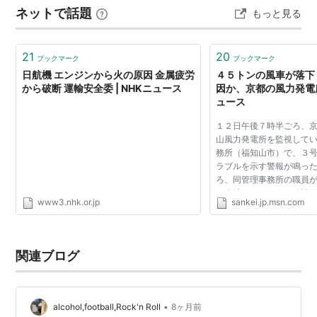
ネットで話題
もっと見る
ハイが推す必要なんてない程に有名なのだけれど・・・
鳥に興味を持ち始めて、図鑑など一冊・・・と…
21
20
ブックマーク
ブックマーク
日航機 エンジンから火の原因 金属疲労
４５トンの風車が落下
から破断 運輸安全委 | NHKニュース
因か、京都の風力発電所
ュース
１２日午後７時半ごろ、
山風力発電所を監視して
務所（福知山市）で、３
ラブルを示す警報が鳴っ
ろ、同管理事務所の職員
し全壊しているのを確認
www3.nhk.or.jp
sankei.jp.msn.com
が原因とみている。風車
や火災はなかった。
関連ブログ
•
alcohol,football,Rock'n Roll
8ヶ月前