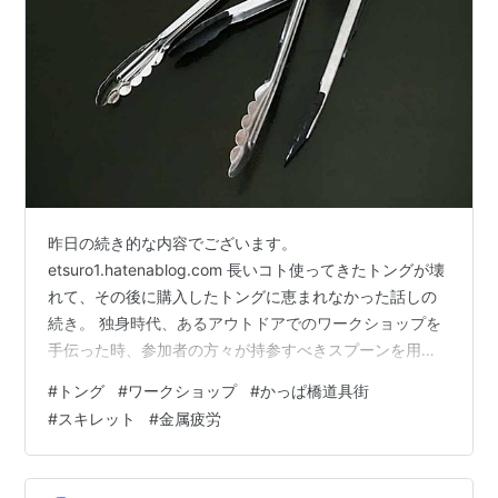
昨日の続き的な内容でございます。
etsuro1.hatenablog.com 長いコト使ってきたトングが壊
れて、その後に購入したトングに恵まれなかった話しの
続き。 独身時代、あるアウトドアでのワークショップを
手伝った時、参加者の方々が持参すべきスプーンを用意
していなかった。そこでスタッフがあるだけのスプーン
#
トング
#
ワークショップ
#
かっぱ橋道具街
を配ったけれど足りず、ワガハイの個人所有のスプーン
#
スキレット
#
金属疲労
を10本近く貸した。 しかし、スプーンを返却せずに持ち
帰ってしまった人がいた。それで主催側が用意していた
トング1本を、ワガハイにくれたのだった。つまり我がス