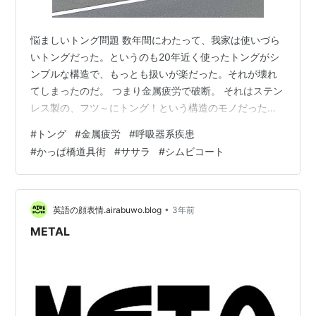
悩ましいトング問題 数年間にわたって、我家は使いづら
いトングだった。というのも20年近く使ったトングがシ
ンプルな構造で、もっとも扱いが楽だった。それが壊れ
てしまったのだ。 つまり金属疲労で破断。 それはステン
レス製の、フツ～にトング！という構造のモノだった。
余りにもトングという概念に忠実な道具だったので、同
#
トング
#
金属疲労
#
呼吸器系疾患
じようなモノは簡単に入手出来るだろうと思っていた。
#
かっぱ橋道具街
#
ササラ
#
シムビコート
世間知らず・・・だった。 探してみると、近隣のホーム
センターの商品棚には似ても似つかないトングばかりが
吊り下がっていた。耐久性に問題がありそうだったり、
機能性に問題があったり、更には衛生的に疑問のある構
•
英語の顔表情.airabuwo.blog
3年前
造・材質のトングまであった。 ある時…
METAL