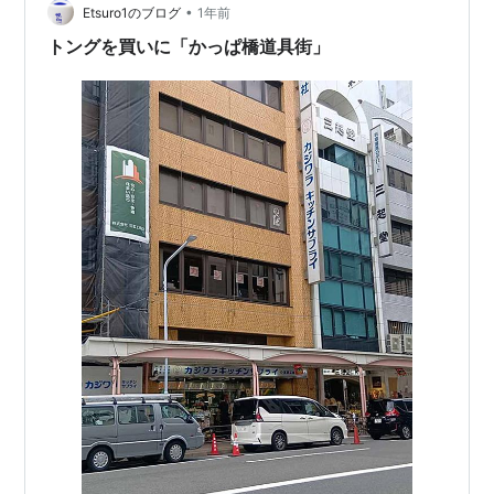
プーンと交換で手元にやってきたトングだった。このト
•
Etsuro1のブログ
1年前
ングが使いやすくて、我家の理想形と…
トングを買いに「かっぱ橋道具街」