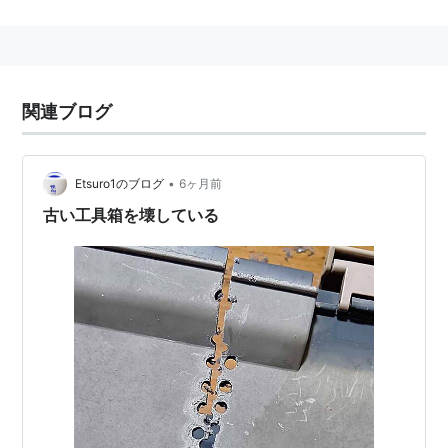
れる。
基本的に簡易検査では解らないため、対策としては材料
自体を丸ごと取り替えるのが望ましい。
疲労除去として焼きなまし（鉄鋼材料なら150〜600℃
関連ブログ
程の溶解温度の遥か下の低温で1時間ほど保持する）な
どが行われる。
•
Etsuro1のブログ
6ヶ月前
古い工具箱を壊している