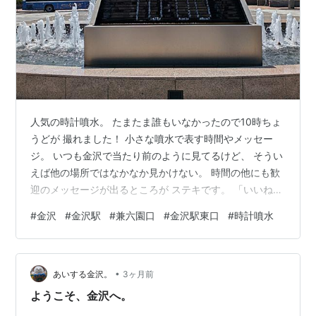
人気の時計噴水。 たまたま誰もいなかったので10時ちょ
うどが 撮れました！ 小さな噴水で表す時間やメッセー
ジ。 いつも金沢で当たり前のように見てるけど、 そうい
えば他の場所ではなかなか見かけない。 時間の他にも歓
迎のメッセージが出るところが ステキです。 「いいね金
沢」が好きだな。
#
金沢
#
金沢駅
#
兼六園口
#
金沢駅東口
#
時計噴水
•
あいする金沢。
3ヶ月前
ようこそ、金沢へ。