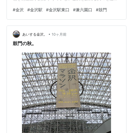
る門として 設置しました。 金沢は、伝統芸能のまち、高
#
金沢
#
金沢駅
#
金沢駅東口
#
兼六園口
#
鼓門
度な技を受け継ぐ 職人のまちとも言われ、この門が「伝
統と創造の まち金沢」のシンボルのひとつとなることを
願っています〉 改めて、鼓門はすごいです。
•
あいする金沢。
10ヶ月前
鼓門の秋。