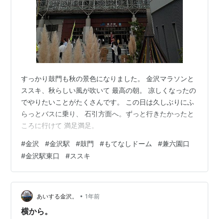
すっかり鼓門も秋の景色になりました。 金沢マラソンと
ススキ、秋らしい風が吹いて 最高の朝。 凉しくなったの
でやりたいことがたくさんです。 この日は久しぶりにふ
らっとバスに乗り、 石引方面へ。ずっと行きたかったと
ころに行けて 満足満足。
#
金沢
#
金沢駅
#
鼓門
#
もてなしドーム
#
兼六園口
#
金沢駅東口
#
ススキ
•
あいする金沢。
1年前
横から。