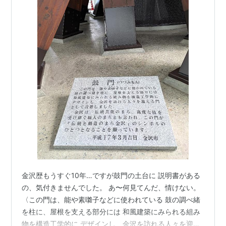
金沢歴もうすぐ10年…ですが鼓門の土台に 説明書がある
の、気付きませんでした。 あ〜何見てんだ、情けない。
〈この門は、能や素囃子などに使われている 鼓の調べ緒
を柱に、屋根を支える部分には 和風建築にみられる組み
物を構造工学的に デザインし、金沢を訪れる人々を迎え