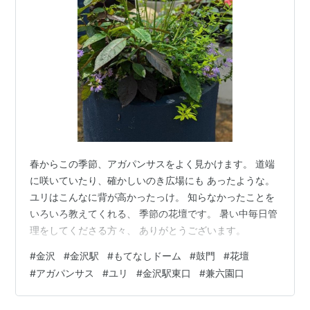
春からこの季節、アガパンサスをよく見かけます。 道端
に咲いていたり、確かしいのき広場にも あったような。
ユリはこんなに背が高かったっけ。 知らなかったことを
いろいろ教えてくれる、 季節の花壇です。 暑い中毎日管
理をしてくださる方々、 ありがとうございます。
#
金沢
#
金沢駅
#
もてなしドーム
#
鼓門
#
花壇
#
アガパンサス
#
ユリ
#
金沢駅東口
#
兼六園口