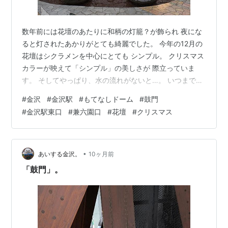
数年前には花壇のあたりに和柄の灯籠？が飾られ 夜にな
ると灯されたあかりがとても綺麗でした。 今年の12月の
花壇はシクラメンを中心にとても シンプル。 クリスマス
カラーが映えて「シンプル」の美しさが 際立っていま
す。 そしてやっぱり、水の流れがないと…。 いつまでも
見ていたい〜。
#
金沢
#
金沢駅
#
もてなしドーム
#
鼓門
#
金沢駅東口
#
兼六園口
#
花壇
#
クリスマス
•
あいする金沢。
10ヶ月前
「鼓門」。