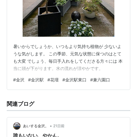
暑いからでしょうか、いつもより気持ち植物が 少ないよ
うな気がします。 この季節、元気な状態に保つのはとて
も大変 でしょう、毎日手入れをしてくださる方々には 本
当に頭が下がります。水の流れが涼やかです。
#
金沢
#
金沢駅
#
花壇
#
金沢駅東口
#
兼六園口
関連ブログ
•
あいする金沢。
21日前
誰もいない、やかん。