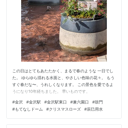
この日はとてもあたたかく、まるで春のような 一日でし
た。 ゆらゆら揺れる水面と、やさしい色味の花々。 もう
すぐ春だな〜、うれしくなります。 この景色を愛でるよ
うになり10年経ちました。 早いものです。
#
金沢
#
金沢駅
#
金沢駅東口
#
兼六園口
#
鼓門
#
もてなしドーム
#
クリスマスローズ
#
辰巳用水