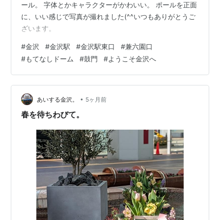
ール。 字体とかキャラクターがかわいい。 ポールを正面
に、いい感じで写真が撮れました(⁠^⁠^いつもありがとうご
ざいます。
#
金沢
#
金沢駅
#
金沢駅東口
#
兼六園口
#
もてなしドーム
#
鼓門
#
ようこそ金沢へ
•
あいする金沢。
5ヶ月前
春を待ちわびて。