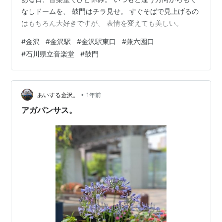
なしドームを、 鼓門はチラ見せ。 すぐそばで見上げるの
はもちろん大好きですが、 表情を変えても美しい。
#
金沢
#
金沢駅
#
金沢駅東口
#
兼六園口
#
石川県立音楽堂
#
鼓門
•
あいする金沢。
1年前
アガパンサス。